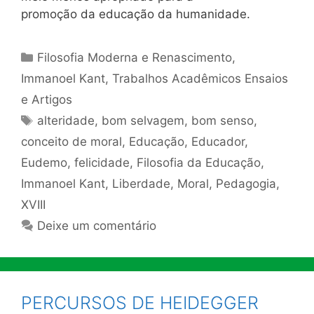
promoção da educação da humanidade.
Categorias
Filosofia Moderna e Renascimento
,
Immanoel Kant
,
Trabalhos Acadêmicos Ensaios
e Artigos
Tags
alteridade
,
bom selvagem
,
bom senso
,
conceito de moral
,
Educação
,
Educador
,
Eudemo
,
felicidade
,
Filosofia da Educação
,
Immanoel Kant
,
Liberdade
,
Moral
,
Pedagogia
,
XVIII
Deixe um comentário
PERCURSOS DE HEIDEGGER