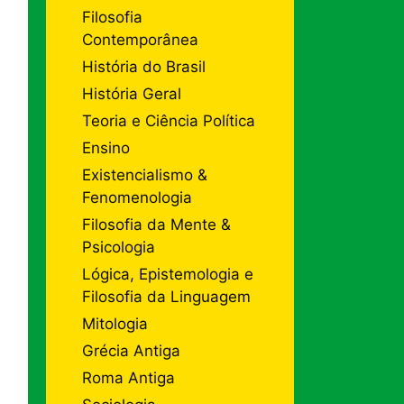
Filosofia
Contemporânea
História do Brasil
História Geral
Teoria e Ciência Política
Ensino
Existencialismo &
Fenomenologia
Filosofia da Mente &
Psicologia
Lógica, Epistemologia e
Filosofia da Linguagem
Mitologia
Grécia Antiga
Roma Antiga