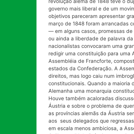
revolução alemã de 1848 teve o du
governo mais liberal e de um movim
objetivos pareceram apresentar gr
março de 1848 foram arrancadas c
— em alguns casos, promessas de co
ou ainda a liberdade de palavra d
nacionalistas convocaram uma gran
redigir uma constituição para uma 
Assembléia de Francforte,
compost
estados da Confederação. A Assem
direitos, mas logo caiu num imbrog
constitucionais. Quando a maioria
Alemanha uma monarquia constituci
Houve também acaloradas discussõe
Áustria e sobre o problema de que
as províncias alemãs da Áustria se
aos seus delegados que regressa
em escala menos ambiciosa, a Asse