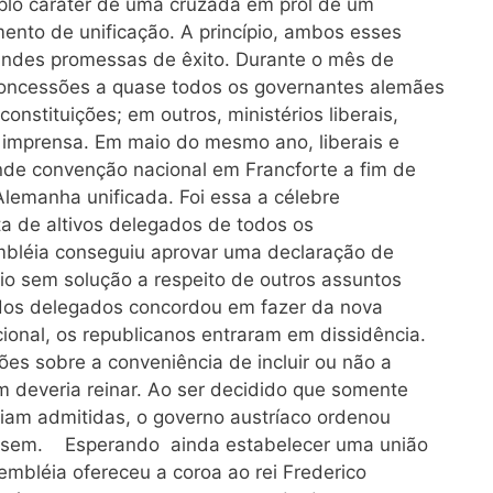
plo caráter de uma cruzada em prol de um
ento de unificação. A princípio, ambos esses
andes promessas de êxito. Durante o mês de
oncessões a quase todos os governantes alemães
nstituições; em outros, ministérios liberais,
a imprensa. Em maio do mesmo ano, liberais e
de convenção nacional em Francforte a fim de
Alemanha unificada. Foi essa a célebre
a de altivos delegados de todos os
bléia conseguiu aprovar uma declaração de
lio sem solução a respeito de outros assuntos
 dos delegados concordou em fazer da nova
onal, os republicanos entraram em dissidência.
s sobre a conveniência de incluir ou não a
m deveria reinar. Ao ser decidido que somente
riam admitidas, o governo austríaco ordenou
ssem. Esperando ainda estabelecer uma união
mbléia ofereceu a coroa ao rei Frederico