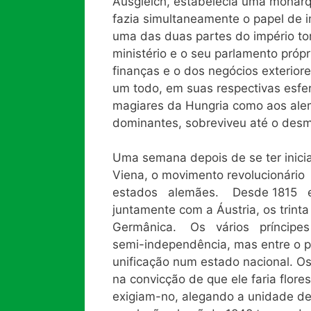
Ausgleich, estabelecia uma monar
fazia simultaneamente o papel de i
uma das duas partes do império t
ministério e o seu parlamento própr
finanças e o dos negócios exterio
um todo, em suas respectivas esfer
magiares da Hungria como aos ale
dominantes, sobreviveu até o des
Uma semana depois de se ter inic
Viena, o movimento revolucioná
estados alemães. Desde 1815 
juntamente com a Áustria, os trin
Germânica. Os vários príncipes
semi-independência, mas entre o p
unificação num estado nacional. O
na convicção de que ele faria flore
exigiam-no, alegando a unidade de