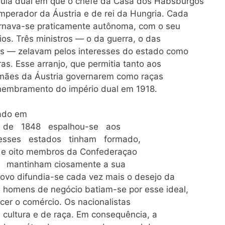
quia dual em que o chefe da Casa dos Habsburgos
mperador da Áustria e de rei da Hungria. Cada
ornava-se praticamente autônoma, com o seu
ios. Três ministros — o da guerra, o das
res — zelavam pelos interesses do estado como
as. Esse arranjo, que permitia tanto aos
mães da Áustria governarem como raças
membramento do império dual em 1918.
iado em
rio de 1848 espalhou-se aos
esses estados tinham formado,
ta e oito membros da Confederaçao
 mantinham ciosamente a sua
ovo difundia-se cada vez mais o desejo da
s homens de negócio batiam-se por esse ideal,
scer o comércio. Os nacionalistas
 cultura e de raça. Em consequência, a