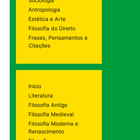
Sociologia
Antropologia
Estética e Arte
Filosofia do Direito
Frases, Pensamentos e
Citações
Início
Literatura
Filosofia Antiga
Filosofia Medieval
Filosofia Moderna e
Renascimento