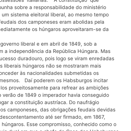
punha sobre a responsabilidade do ministério
 um sistema eleitoral liberal, ao mesmo tempo
feudais dos camponeses eram abolidas pela
mediatamente os húngaros aproveitaram-se da
governo liberal e em abril de 1849, sob a
am a independência da República Húngara. Mas
ucesso duradouro, pois logo se viram enredadas
s liberais húngaros não se mostraram mais
 conceder às nacionalidades submetidas os
i mesmos. Daí poderem os Habsburgos incitar
-los proveitosamente para refrear as ambições
o verão de 1849 o imperador havia conseguido
gar a constituição austríaca. Do naufrágio
 os camponeses, das obrigações feudais devidas
 descontentamento até ser firmado, em 1867,
e húngaros. Esse compromisso, conhecido como o