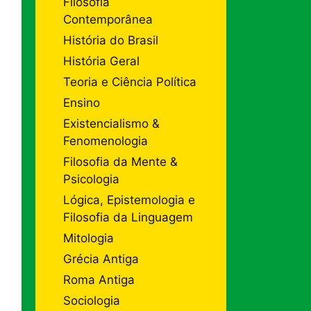
Filosofia
Contemporânea
História do Brasil
História Geral
Teoria e Ciência Política
Ensino
Existencialismo &
Fenomenologia
Filosofia da Mente &
Psicologia
Lógica, Epistemologia e
Filosofia da Linguagem
Mitologia
Grécia Antiga
Roma Antiga
Sociologia