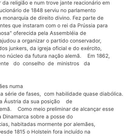
da religião e num trove jante reacionário em
lucionário de 1848 serviu no parlamento
 monarquia de direito divino. Fez parte de
entes que instaram com o rei da Prússia para
hosa" oferecida pela Assembléia de
judou a organizar o partido conservador,
s junkers, da igreja oficial e do exército,
omo núcleo da futura nação alemã. Em 1862,
idente do conselho de ministros da
mães numa
a série de fases, com habilidade quase diabólica.
ar a Áustria da sua posição de
ã. Como meio preliminar de alcançar esse
a Dinamarca sobre a posse do
cias, habitadas mormente por alemães,
de 1815 o Holstein fora incluído na