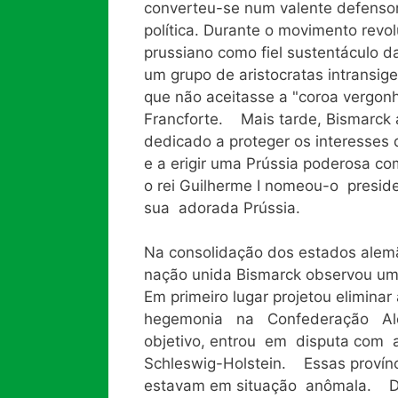
converteu-se num valente defensor 
política. Durante o movimento revo
prussiano como fiel sustentáculo da
um grupo de aristocratas intransig
que não aceitasse a "coroa vergon
Francforte. Mais tarde, Bismarck a
dedicado a proteger os interesses do
e a erigir uma Prússia poderosa c
o rei Guilherme I nomeou-o pres
sua adorada Prússia.
Na consolidação dos estados ale
nação unida Bismarck observou um
Em primeiro lugar projetou elimin
hegemonia na Confederação Alem
objetivo, entrou em disputa com 
Schleswig-Holstein. Essas provín
estavam em situação anômala. Des