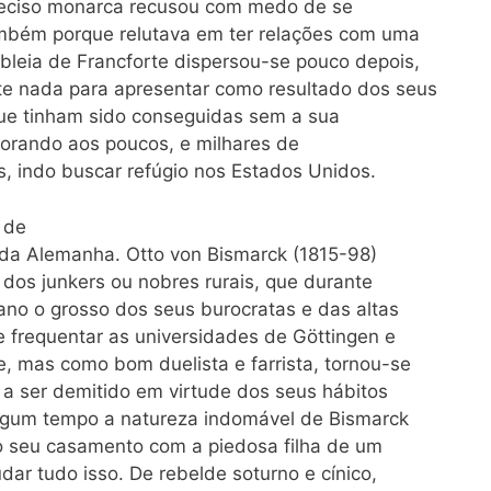
ndeciso monarca recusou com medo de se
também porque relutava em ter relações com uma
bleia de Francforte dispersou-se pouco depois,
te nada para apresentar como resultado dos seus
que tinham sido conseguidas sem a sua
orando aos poucos, e milhares de
, indo buscar refúgio nos Estados Unidos.
 de
 da Alemanha. Otto von Bismarck (1815-98)
 dos junkers ou nobres rurais, que durante
ano o grosso dos seus burocratas e das altas
e frequentar as universidades de Göttingen e
, mas como bom duelista e farrista, tornou-se
 a ser demitido em virtude dos seus hábitos
 algum tempo a natureza indomável de Bismarck
o seu casamento com a piedosa filha de um
dar tudo isso. De rebelde soturno e cínico,