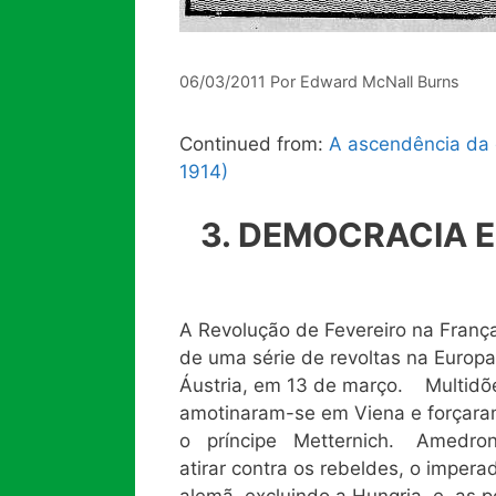
06/03/2011
Por
Edward McNall Burns
Continued from:
A ascendência da 
1914)
3. D
EMOCRACIA E
A Revolução de Fevereiro na França
de uma série de revoltas na Europ
Áustria, em 13 de março. Multidõ
amotinaram-se em Viena e forçaram 
o príncipe Metternich. Amedront
atirar contra os rebeldes, o imper
alemã, excluindo a Hungria e as p