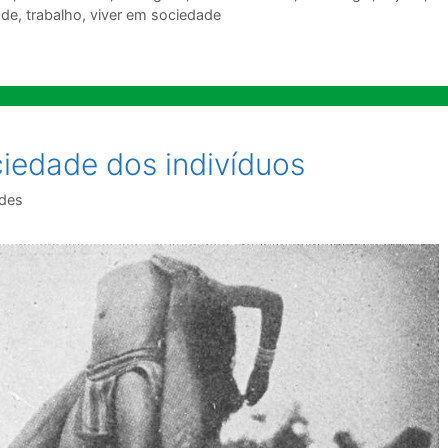
ade
,
trabalho
,
viver em sociedade
ciedade dos indivíduos
ndes