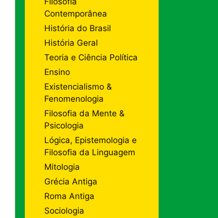
Filosofia
Contemporânea
História do Brasil
História Geral
Teoria e Ciência Política
Ensino
Existencialismo &
Fenomenologia
Filosofia da Mente &
Psicologia
Lógica, Epistemologia e
Filosofia da Linguagem
Mitologia
Grécia Antiga
Roma Antiga
Sociologia