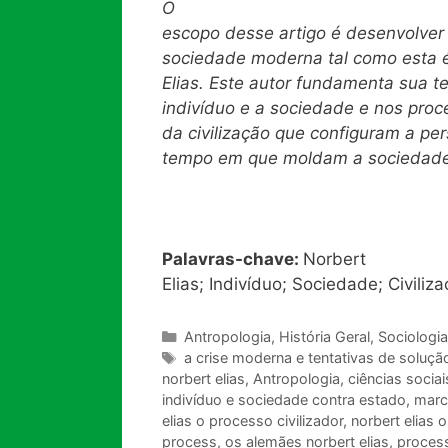
O
escopo desse artigo é desenvolver
sociedade moderna tal como esta é
Elias. Este autor fundamenta sua te
indivíduo e a sociedade e nos proce
da civilização que configuram a p
tempo em que moldam a sociedade
Palavras-chave:
Norbert
Elias; Indivíduo; Sociedade; Civiliz
Categorias
Antropologia
,
História Geral
,
Sociologia
Tags
a crise moderna e tentativas de soluçã
norbert elias
,
Antropologia
,
ciências sociai
indivíduo e sociedade contra estado
,
marc
elias o processo civilizador
,
norbert elias 
process
,
os alemães norbert elias
,
proces