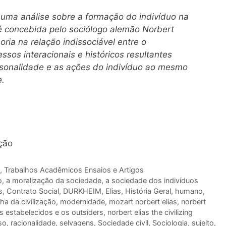
 uma análise sobre a formação do indivíduo na
 concebida pelo sociólogo alemão Norbert
oria na relação indissociável entre o
ssos interacionais e históricos resultantes
ersonalidade e as ações do indivíduo ao mesmo
.
ação
,
Trabalhos Acadêmicos Ensaios e Artigos
o
,
a moralização da sociedade
,
a sociedade dos indivíduos
s
,
Contrato Social
,
DURKHEIM
,
Elias
,
História Geral
,
humano
,
ha da civilização
,
modernidade
,
mozart norbert elias
,
norbert
os estabelecidos e os outsiders
,
norbert elias the civilizing
so
,
racionalidade
,
selvagens
,
Sociedade civil
,
Sociologia
,
sujeito
,