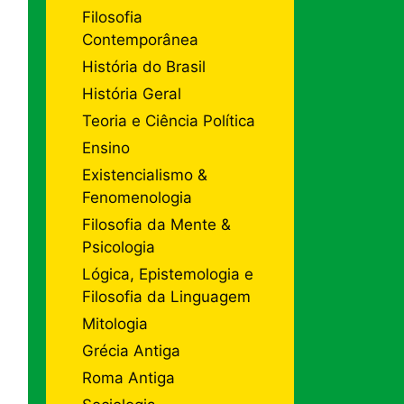
Filosofia
Contemporânea
História do Brasil
História Geral
Teoria e Ciência Política
Ensino
Existencialismo &
Fenomenologia
Filosofia da Mente &
Psicologia
Lógica, Epistemologia e
Filosofia da Linguagem
Mitologia
Grécia Antiga
Roma Antiga