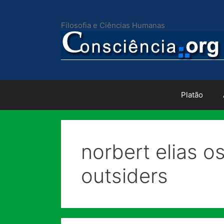
Pular
para
Filosofia e Ciências Humanas
o
conteúdo
Platão
norbert elias o
outsiders