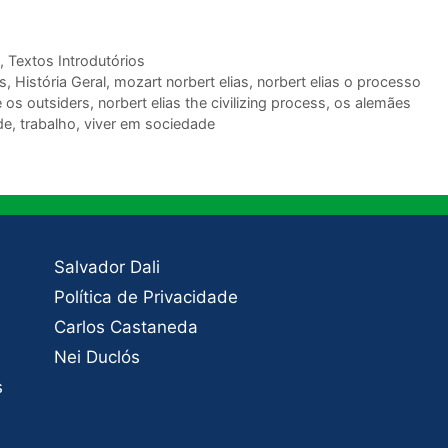
,
Textos Introdutórios
s
,
História Geral
,
mozart norbert elias
,
norbert elias o processo
e os outsiders
,
norbert elias the civilizing process
,
os alemães
de
,
trabalho
,
viver em sociedade
Salvador Dali
Política de Privacidade
Carlos Castaneda
Nei Duclós
s