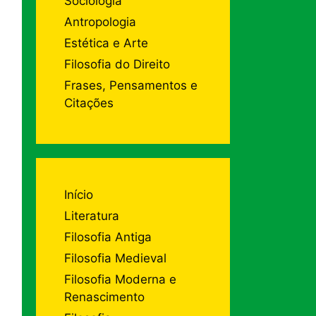
Sociologia
Antropologia
Estética e Arte
Filosofia do Direito
Frases, Pensamentos e
Citações
Início
Literatura
Filosofia Antiga
Filosofia Medieval
Filosofia Moderna e
Renascimento