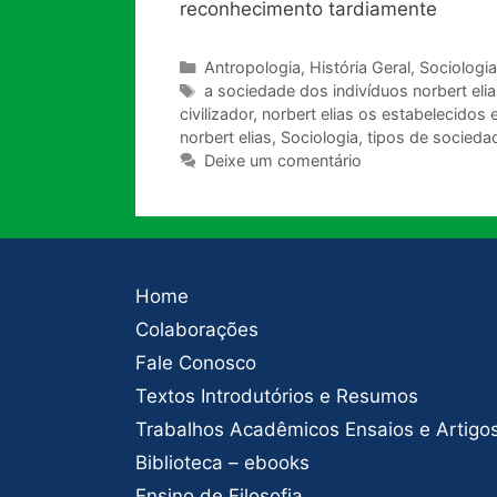
reconhecimento tardiamente
Categorias
Antropologia
,
História Geral
,
Sociologia
Tags
a sociedade dos indivíduos norbert elia
civilizador
,
norbert elias os estabelecidos 
norbert elias
,
Sociologia
,
tipos de socieda
Deixe um comentário
Home
Colaborações
Fale Conosco
Textos Introdutórios e Resumos
Trabalhos Acadêmicos Ensaios e Artigo
Biblioteca – ebooks
Ensino de Filosofia