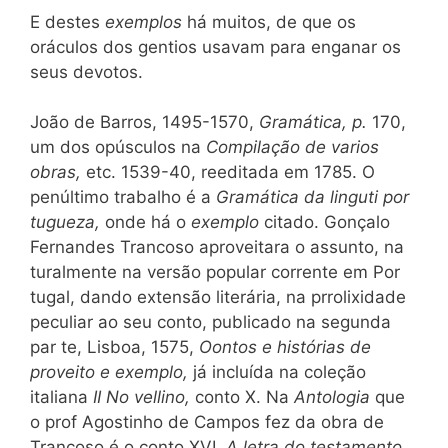
E destes
exemplos
há muitos, de que os
oráculos dos gentios usavam para enganar os
seus devotos.
João de Barros, 1495-1570,
Gramática, p.
170,
um dos opúsculos na
Compilação de varios
obras,
etc. 1539-40, reeditada em 1785. O
penúltimo trabalho é a
Gramática da linguti por
tugueza,
onde há o
exemplo
citado. Gonçalo
Fernandes Trancoso aproveitara o assunto, na
turalmente na versão popular corrente em Por
tugal, dando extensão literária, na prrolixidade
peculiar ao seu conto, publicado na segunda
par te, Lisboa, 1575,
Oontos e histórias de
proveito e exemplo,
já incluída na coleção
italiana
II No vellino,
conto X. Na
Antologia
que
o prof Agostinho de Campos fez da obra de
Trancoso é o conto XVI,
A letra do testamento,