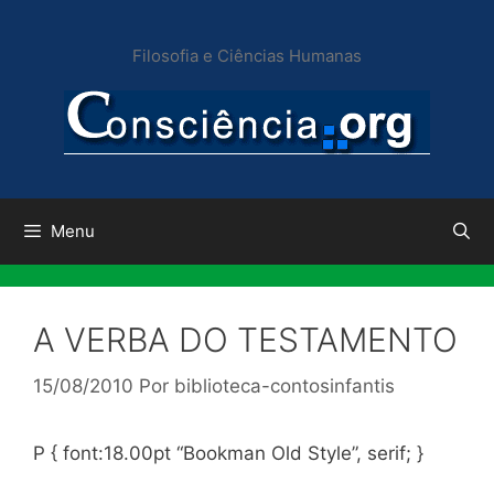
Pular
para
Filosofia e Ciências Humanas
o
conteúdo
Menu
A VERBA DO TESTAMENTO
15/08/2010
Por
biblioteca-contosinfantis
P { font:18.00pt “Bookman Old Style”, serif; }