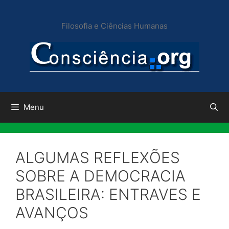
Pular
para
Filosofia e Ciências Humanas
o
conteúdo
Menu
ALGUMAS REFLEXÕES
SOBRE A DEMOCRACIA
BRASILEIRA: ENTRAVES E
AVANÇOS