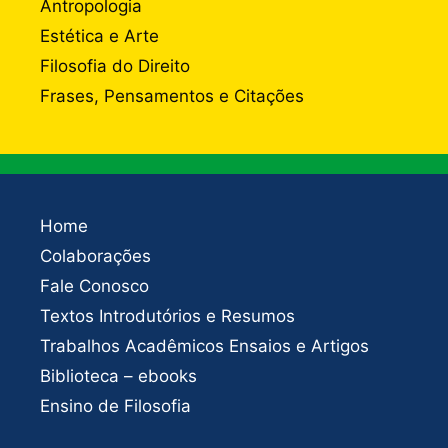
Antropologia
Estética e Arte
Filosofia do Direito
Frases, Pensamentos e Citações
Home
Colaborações
Fale Conosco
Textos Introdutórios e Resumos
Trabalhos Acadêmicos Ensaios e Artigos
Biblioteca – ebooks
Ensino de Filosofia