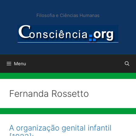
Pular
para
Filosofia e Ciências Humanas
o
conteúdo
Menu
Fernanda Rossetto
A organização genital infantil