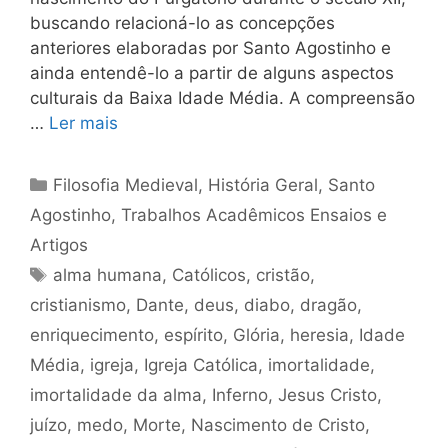
buscando relacioná-lo as concepções
anteriores elaboradas por Santo Agostinho e
ainda entendê-lo a partir de alguns aspectos
culturais da Baixa Idade Média. A compreensão
…
Ler mais
Categorias
Filosofia Medieval
,
História Geral
,
Santo
Agostinho
,
Trabalhos Acadêmicos Ensaios e
Artigos
Tags
alma humana
,
Católicos
,
cristão
,
cristianismo
,
Dante
,
deus
,
diabo
,
dragão
,
enriquecimento
,
espírito
,
Glória
,
heresia
,
Idade
Média
,
igreja
,
Igreja Católica
,
imortalidade
,
imortalidade da alma
,
Inferno
,
Jesus Cristo
,
juízo
,
medo
,
Morte
,
Nascimento de Cristo
,