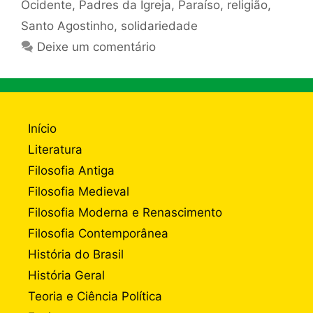
Ocidente
,
Padres da Igreja
,
Paraíso
,
religião
,
Santo Agostinho
,
solidariedade
Deixe um comentário
Início
Literatura
Filosofia Antiga
Filosofia Medieval
Filosofia Moderna e Renascimento
Filosofia Contemporânea
História do Brasil
História Geral
Teoria e Ciência Política