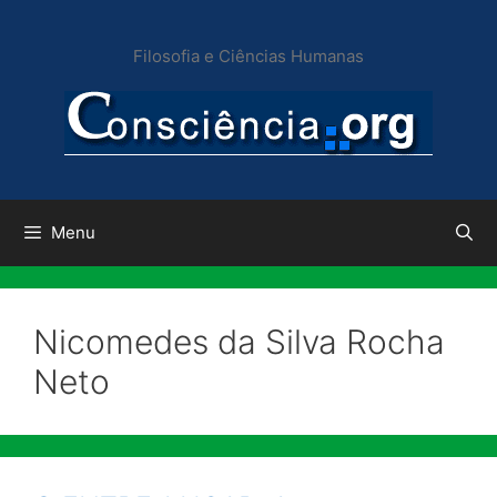
Pular
para
Filosofia e Ciências Humanas
o
conteúdo
Menu
Nicomedes da Silva Rocha
Neto