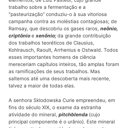
elementos; de Luiz Pasteur, cujo grande
trabalho sobre a fermentação e a
"pasteurização” conduziu-o à sua vitoriosa
campanha contra as moléstias contagiosas; de
Ramsay, que descobriu os gases raros,
neônio,
criptônio
e
xenônio;
da grande contribuição
dos trabalhos teoréticos de Clausius,
Kohlrausch, Raoult, Arrhenius e Ostwald. Todos
esses importantes homens de ciência
mereceriam capítulos inteiros, tão amplas foram
as ramificações de seus trabalhos. Mas
saltemos até uma descoberta mais recente,
talvez a maior de todas elas.
A senhora Sklodowska Curie empreendeu, em
fins do século XIX, o exame da estranha
atividade do mineral,
pitchblenda
(cujo
principal componente é o urânio). Este mineral