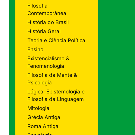
Filosofia
Contemporânea
História do Brasil
História Geral
Teoria e Ciência Política
Ensino
Existencialismo &
Fenomenologia
Filosofia da Mente &
Psicologia
Lógica, Epistemologia e
Filosofia da Linguagem
Mitologia
Grécia Antiga
Roma Antiga