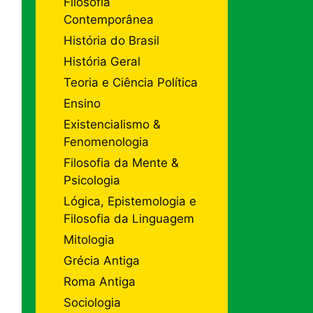
Filosofia
Contemporânea
História do Brasil
História Geral
Teoria e Ciência Política
Ensino
Existencialismo &
Fenomenologia
Filosofia da Mente &
Psicologia
Lógica, Epistemologia e
Filosofia da Linguagem
Mitologia
Grécia Antiga
Roma Antiga
Sociologia