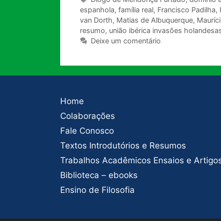
espanhola
,
família real
,
Francisco Padilha
,
van Dorth
,
Matias de Albuquerque
,
Mauríc
resumo
,
união ibérica invasões holandesa
Deixe um comentário
Home
Colaborações
Fale Conosco
Textos Introdutórios e Resumos
Trabalhos Acadêmicos Ensaios e Artigo
Biblioteca – ebooks
Ensino de Filosofia