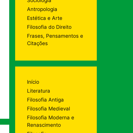
Sociologia
Antropologia
Estética e Arte
Filosofia do Direito
Frases, Pensamentos e
Citações
Início
Literatura
Filosofia Antiga
Filosofia Medieval
Filosofia Moderna e
Renascimento