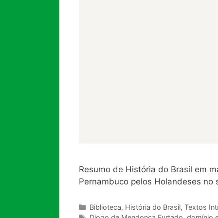
Resumo de História do Brasil em ma
Pernambuco pelos Holandeses no sé
Categorias
Biblioteca
,
História do Brasil
,
Textos Int
Tags
Diogo de Mendonça Furtado
,
domínio 