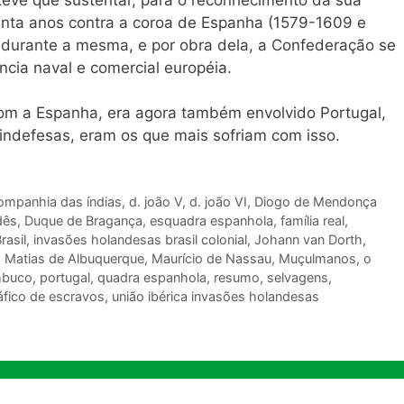
nta anos contra a coroa de Espanha (1579-1609 e
e durante a mesma, e por obra dela, a Confederação se
ncia naval e comercial européia.
om a Espanha, era agora também envolvido Portugal,
 indefesas, eram os que mais sofriam com isso.
ompanhia das índias
,
d. joão V
,
d. joão VI
,
Diogo de Mendonça
dês
,
Duque de Bragança
,
esquadra espanhola
,
família real
,
rasil
,
invasões holandesas brasil colonial
,
Johann van Dorth
,
,
Matias de Albuquerque
,
Maurício de Nassau
,
Muçulmanos
,
o
mbuco
,
portugal
,
quadra espanhola
,
resumo
,
selvagens
,
áfico de escravos
,
união ibérica invasões holandesas