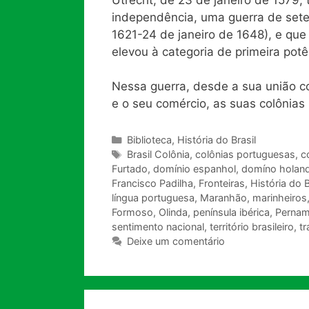
independência, uma guerra de sete
1621-24 de janeiro de 1648), e qu
elevou à categoria de primeira potê
Nessa guerra, desde a sua união c
e o seu comércio, as suas colônias
Categorias
Biblioteca
,
História do Brasil
Tags
Brasil Colônia
,
colônias portuguesas
,
c
Furtado
,
domínio espanhol
,
domíno holan
Francisco Padilha
,
Fronteiras
,
História do B
língua portuguesa
,
Maranhão
,
marinheiros
Formoso
,
Olinda
,
península ibérica
,
Perna
sentimento nacional
,
território brasileiro
,
tr
Deixe um comentário