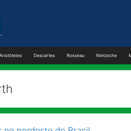
Aristóteles
Descartes
Rosseau
Nietzsche
rth
 no nordeste do Brasil