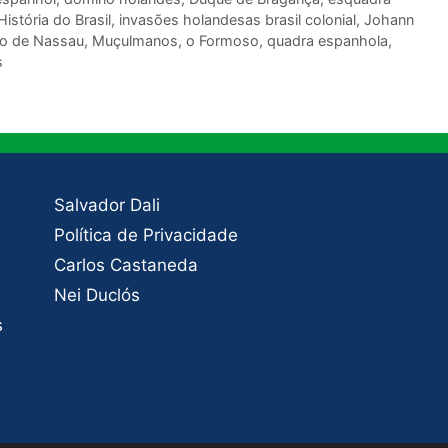
História do Brasil
,
invasões holandesas brasil colonial
,
Johann
io de Nassau
,
Muçulmanos
,
o Formoso
,
quadra espanhola
,
s
Salvador Dali
Política de Privacidade
Carlos Castaneda
Nei Duclós
s