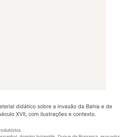
terial didático sobre a invasão da Bahia e de
culo XVII, com ilustrações e contexto.
rodutórios
espanhol
,
domíno holandês
,
Duque de Bragança
,
esquadra