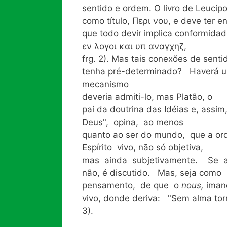
sentido e ordem. O livro de Leucip
como título, Περι νου, e deve ter e
que todo devir implica conformida
εν λογοι και υπ αναγχηζ,
frg. 2). Mas tais conexões de sent
tenha pré-determinado? Haverá 
mecanismo
deveria admiti-lo, mas Platão, o
pai da doutrina das Idéias e, assi
Deus", opina, ao menos
quanto ao ser do mundo, que a 
Espírito vivo, não só objetiva,
mas ainda subjetivamente. Se a 
não, é discutido. Mas, seja com
pensamento, de que o
nous,
iman
vivo, donde deriva: "Sem alma tor
3).