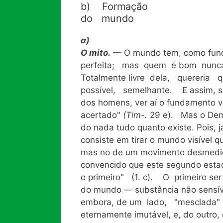
b) Formação
do mundo
α)
O mito.
— O mundo tem, como fun
perfeita; mas quem é bom nunc
Totalmente livre dela, quereria
possível, semelhante. E assim, se
dos homens, ver aí o fundamento ve
acertado"
(Tim-.
29 e). Mas o Demi
do nada tudo quanto existe. Pois, j
consiste em tirar o mundo visível 
mas no de um movimento desmedi
convencido que este segundo esta
o primeiro" (1. c). O primeiro se
do mundo — substância não sensível,
embora, de um lado, "mesclada" d
eternamente imutável, e, do outro