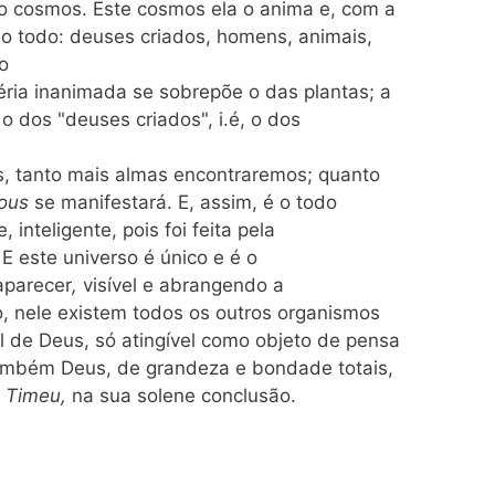
do cosmos. Este cosmos ela o anima e, com a
a o todo: deuses criados, homens, animais,
o
éria inanimada se sobrepõe o das plantas; a
o dos "deuses criados", i.é, o dos
s, tanto mais almas encontraremos; quanto
ous
se manifestará. E, assim, é o todo
inteligente, pois foi feita pela
E este universo é único e é o
 aparecer
,
visível e abrangendo a
vo, nele existem todos os outros organismos
l de Deus, só atingível como objeto de pensa
 também Deus, de grandeza e bondade totais,
o
Timeu,
na sua solene conclusão.