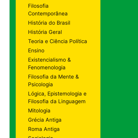
Filosofia
Contemporânea
História do Brasil
História Geral
Teoria e Ciência Política
Ensino
Existencialismo &
Fenomenologia
Filosofia da Mente &
Psicologia
Lógica, Epistemologia e
Filosofia da Linguagem
Mitologia
Grécia Antiga
Roma Antiga