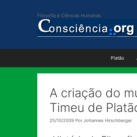
Pular
para
Filosofia e Ciências Humanas
o
conteúdo
Platão
A criação do m
Timeu de Platã
25/10/2009
Por
Johannes Hirschberger