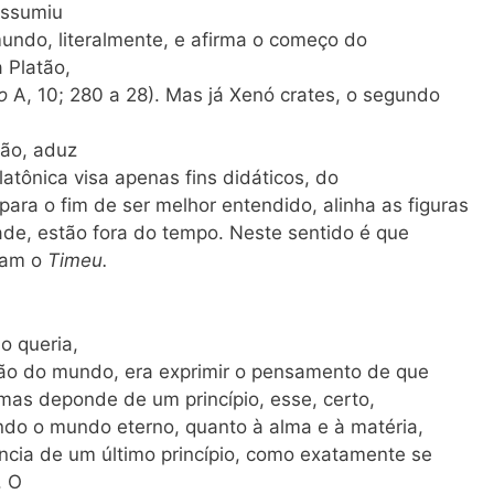
assumiu
undo, literalmente, e afirma o começo do
 Platão,
lo
A, 10; 280 a 28). Mas já Xenó crates, o segundo
tão, aduz
latônica visa apenas fins didáticos, do
a o fim de ser melhor entendido, alinha as figuras
ade, estão fora do tempo. Neste sentido é que
etam o
Timeu.
o queria,
ão do mundo, era exprimir o pensamento de que
mas deponde de um princípio, esse, certo,
do o mundo eterno, quanto à alma e à matéria,
cia de um último princípio, como exatamente se
. O