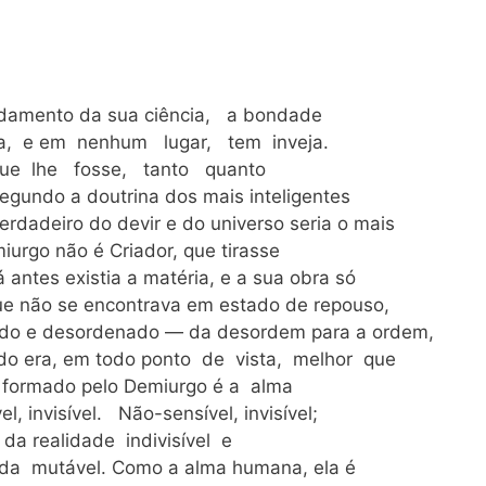
damento da sua ciência, a bondade
a, e em nenhum lugar, tem inveja.
 que lhe fosse, tanto quanto
gundo a doutrina dos mais inteligentes
rdadeiro do devir e do universo seria o mais
urgo não é Criador, que tirasse
á antes existia a matéria, e a sua obra só
que não se encontrava em estado de repouso,
do e desordenado — da desordem para a ordem,
do era, em todo ponto de vista, melhor que
r formado pelo Demiurgo é a alma
 invisível. Não-sensível, invisível;
a realidade indivisível e
, da mutável. Como a alma humana, ela é