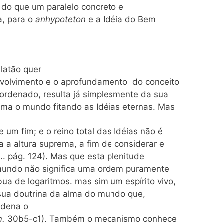
s do que um paralelo concreto e
a, para o
anhypoteton
e a Idéia do Bem
latão quer
envolvimento e o aprofundamento do conceito
 ordenado, resulta já simplesmente da sua
rma o mundo fitando as Idéias eternas. Mas
m fim; e o reino total das Idéias não é
 a altura suprema, a fim de considerar e
.. pág. 124). Mas que esta plenitude
 mundo não significa uma ordem puramente
a de logaritmos. mas sim um espírito vivo,
sua doutrina da alma do mundo que,
rdena o
m.
30b5-c1). Também o mecanismo conhece