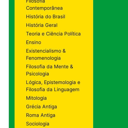
Filosofia
Contemporânea
História do Brasil
História Geral
Teoria e Ciência Política
Ensino
Existencialismo &
Fenomenologia
Filosofia da Mente &
Psicologia
Lógica, Epistemologia e
Filosofia da Linguagem
Mitologia
Grécia Antiga
Roma Antiga
Sociologia