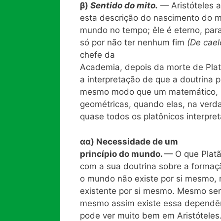
β)
Sentido do mito.
— Aristóteles 
esta descrição do nascimento do m
mundo no tempo; êle é eterno, para
só por não ter nenhum fim
(De cae
chefe da
Academia, depois da morte de Pla
a interpretação de que a doutrina p
mesmo modo que um matemático, par
geométricas, quando elas, na verd
quase todos os platônicos interpr
αα) Necessidade de um
princípio do mundo.
— O que Platã
com a sua doutrina sobre a formaç
o mundo não existe por si mesmo, 
existente por si mesmo. Mesmo sen
mesmo assim existe essa dependên
pode ver muito bem em Aristóteles