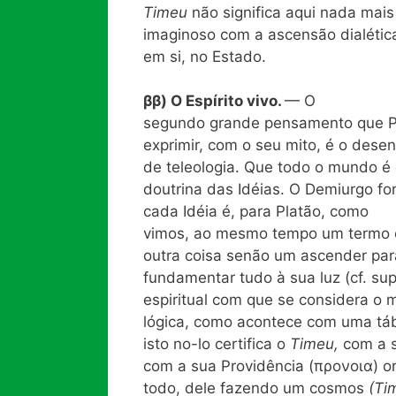
Timeu
não significa aqui nada mai
imaginoso com a ascensão dialétic
em si, no Estado.
ββ) O Espírito vivo.
— O
segundo grande pensamento que P
exprimir, com o seu mito, é o des
de teleologia. Que todo o mundo é
doutrina das Idéias. O Demiurgo fo
cada Idéia é, para Platão, como
vimos, ao mesmo tempo um termo e u
outra coisa senão um ascender para
fundamentar tudo à sua luz (cf. sup
espiritual com que se considera o
lógica, como acontece com uma tábu
isto no-lo certifica o
Timeu,
com a 
com a sua Providência (προνοια) o
todo, dele fazendo um cosmos
(Ti