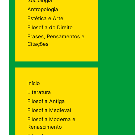
Sociologia
Antropologia
Estética e Arte
Filosofia do Direito
Frases, Pensamentos e
Citações
Início
Literatura
Filosofia Antiga
Filosofia Medieval
Filosofia Moderna e
Renascimento