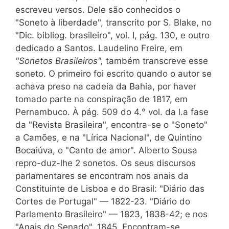
escreveu versos. Dele são conhecidos o
"Soneto à liberdade", transcrito por S. Blake, no
"Dic. bibliog. brasileiro", vol. I, pág. 130, e outro
dedicado a Santos. Laudelino Freire, em
"Sonetos Brasileiros",
também transcreve esse
soneto. O primeiro foi escrito quando o autor se
achava preso na cadeia da Bahia, por haver
tomado parte na conspiração de 1817, em
Pernambuco. À pág. 509 do 4.° vol. da l.a fase
da "Revista Brasileira", encontra-se o "Soneto"
a Camões, e na "Lírica Nacional", de Quintino
Bocaiúva, o "Canto de amor". Alberto Sousa
repro-duz-lhe 2 sonetos. Os seus discursos
parlamentares se encontram nos anais da
Constituinte de Lisboa e do Brasil: "Diário das
Cortes de Portugal" — 1822-23. "Diário do
Parlamento Brasileiro" — 1823, 1838-42; e nos
"Anais do Senado", 1845. Encontram-se