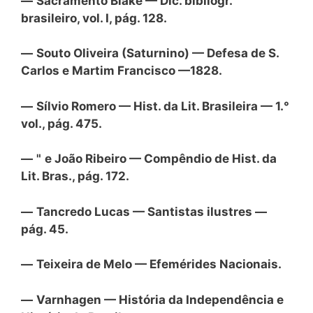
—
Sacramento Blake — Dic. bibliogr.
brasileiro, vol. I, pág. 128.
—
Souto Oliveira (Saturnino) — Defesa de S.
Carlos e Martim Francisco —
1828.
—
Sílvio Romero — Hist. da Lit. Brasileira — 1.°
vol., pág. 475.
—
"
e João Ribeiro — Compêndio de Hist. da
Lit. Bras., pág. 172.
—
Tancredo Lucas — Santistas ilustres —
pág. 45.
—
Teixeira de Melo — Efemérides Nacionais.
—
Varnhagen — História da Independência e