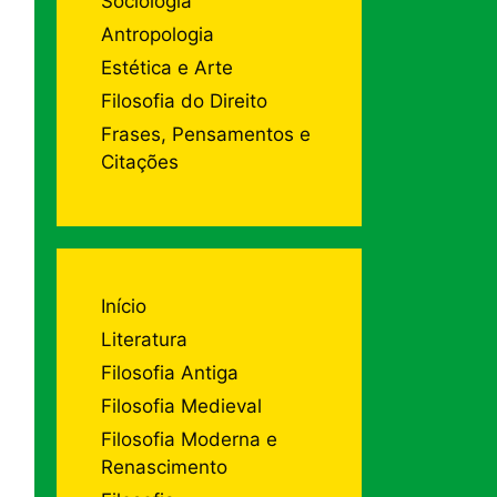
Sociologia
Antropologia
Estética e Arte
Filosofia do Direito
Frases, Pensamentos e
Citações
Início
Literatura
Filosofia Antiga
Filosofia Medieval
Filosofia Moderna e
Renascimento