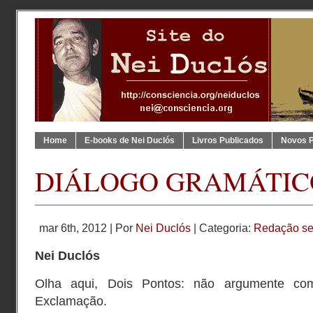
Home
E-books de Nei Duclós
Livros Publicados
Novos 
DIÁLOGO GRAMÁTIC
mar 6th, 2012 | Por
Nei Duclós
| Categoria:
Redação s
Nei Duclós
Olha aqui, Dois Pontos: não argumente co
Exclamação.