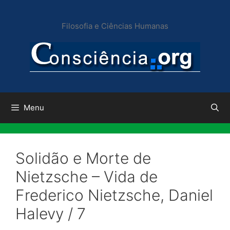
Pular
para
Filosofia e Ciências Humanas
o
conteúdo
Menu
Solidão e Morte de
Nietzsche – Vida de
Frederico Nietzsche, Daniel
Halevy / 7