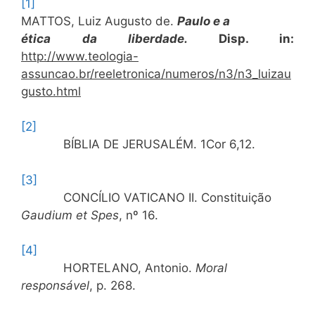
[1]
MATTOS, Luiz Augusto de.
Paulo e a
ética da liberdade.
Disp. in:
http://www.teologia-
assuncao.br/reeletronica/numeros/n3/n3_luizau
gusto.html
[2]
BÍBLIA DE JERUSALÉM. 1Cor 6,12.
[3]
CONCÍLIO VATICANO II. Constituição
Gaudium et Spes
, nº 16.
[4]
HORTELANO, Antonio.
Moral
responsável
, p. 268.