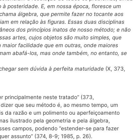
 à posteridade. E, em nossa época, floresce um
 chama álgebra, que permite fazer no tocante aos
iam em relação às figuras. Essas duas disciplinas
âneos dos princípios inatos de nosso método; e não
sas artes, cujos objetos são muito simples, que
m maior facilidade que em outras, onde maiores
umam abafá-los, mas onde também, no entanto, se
chegar sem dúvida à perfeita maturidade
(X, 373,
er principalmente neste tratado” (373,
a dizer que seu método é, ao mesmo tempo, um
is da razão e um polimento ou aperfeiçoamento
s ilustrado pela geometria e pela álgebra,
esses campos, podendo “estender-se para fazer
uer assunto” (374, 8-9; 1985, p. 26).