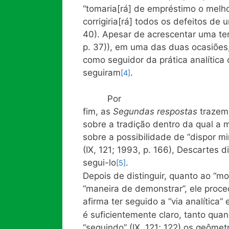
“tomaria[rá] de empréstimo o melho
corrigiria[rá] todos os defeitos de 
40). Apesar de acrescentar uma terce
p. 37)), em uma das duas ocasiõe
como seguidor da prática analítica
seguiram
.
[4]
Por
fim, as
Segundas respostas
trazem 
sobre a tradição dentro da qual a 
sobre a possibilidade de “dispor 
(IX, 121; 1993, p. 166), Descartes
segui-lo
.
[5]
Depois de distinguir, quanto ao “m
“maneira de demonstrar”, ele proced
afirma ter seguido a “via analítica
é suficientemente claro, tanto quan
“seguindo” (IX, 121; 122) os geôme