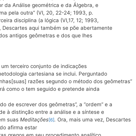
r da Análise geométrica e da Álgebra, e
uma pela outra” (VI, 20, 22-24; 1993, p.
ira disciplina (a lógica (VI,17, 12; 1993,
s, Descartes aqui também se põe abertamente
 dos antigos geômetras e dos que lhes
um terceiro conjunto de indicações
metodologia cartesiana se inclui. Perguntado
minhas[suas] razões segundo o método dos geômetras”
 dirá como o tem seguido e pretende ainda
odo de escrever dos geômetras”, a “ordem” e a
e à distinção entre a análise e a síntese e
” em suas
Meditações
.
Ora, mais uma vez, Descartes
[6]
do afirma estar
tras gregos em seu procedimento analítico,