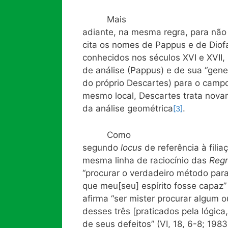
Mais
adiante, na mesma regra, para não
cita os nomes de Pappus e de Diof
conhecidos nos séculos XVI e XVII
de análise (Pappus) e de sua “gene
do próprio Descartes) para o campo
mesmo local, Descartes trata nov
da análise geométrica
.
[3]
Como
segundo
locus
de referência à fili
mesma linha de raciocínio das
Reg
“procurar o verdadeiro método par
que meu[seu] espírito fosse capaz” 
afirma “ser mister procurar algum
desses três [praticados pela lógica,
de seus defeitos” (VI, 18, 6-8; 1983