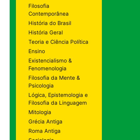
Filosofia
Contemporânea
História do Brasil
História Geral
Teoria e Ciência Política
Ensino
Existencialismo &
Fenomenologia
Filosofia da Mente &
Psicologia
Lógica, Epistemologia e
Filosofia da Linguagem
Mitologia
Grécia Antiga
Roma Antiga