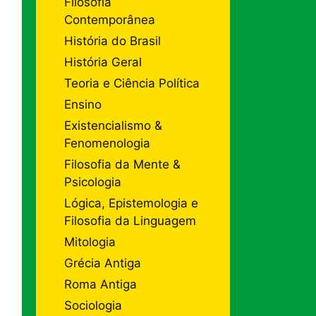
Filosofia
Contemporânea
História do Brasil
História Geral
Teoria e Ciência Política
Ensino
Existencialismo &
Fenomenologia
Filosofia da Mente &
Psicologia
Lógica, Epistemologia e
Filosofia da Linguagem
Mitologia
Grécia Antiga
Roma Antiga
Sociologia