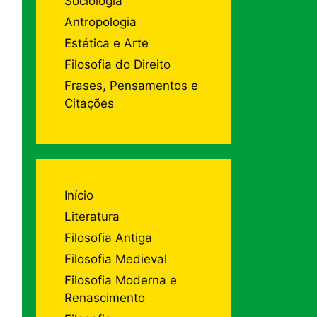
Sociologia
Antropologia
Estética e Arte
Filosofia do Direito
Frases, Pensamentos e
Citações
Início
Literatura
Filosofia Antiga
Filosofia Medieval
Filosofia Moderna e
Renascimento