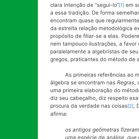
clara intenção de “segui-lo”
em su
[1]
a essa tradição. De forma semelha
encontram quase que regularmente 
da estreita relação metodológica ex
propósito de filiar-se a elas. Poder
nem tampouco ilustrações, a favor
paralelamente a algebristas de s
gregos, praticantes do método de a
As primeiras referências ao 
álgebra se encontram nas
Regras
,
uma primeira elaboração do método
diz seu cabeçalho, diz respeito e
procura da verdade nas coisas
, 
[2]
afirma:
os antigos geômetras fizera
uma espécie de análise, que