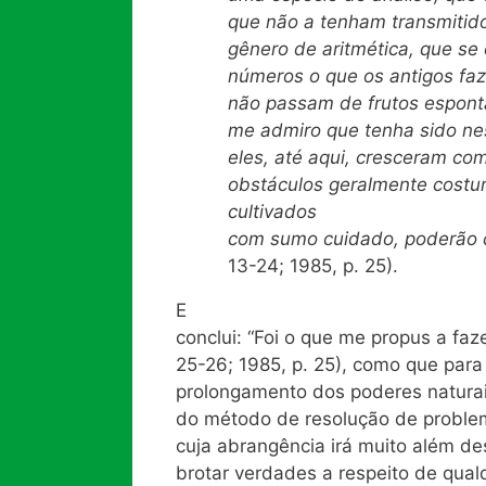
que não a tenham transmitido
gênero de aritmética, que se
números o que os antigos faz
não passam de frutos espont
me admiro que tenha sido nes
eles, até aqui, cresceram co
obstáculos geralmente cost
cultivados
com sumo cuidado, poderão 
13-24; 1985, p. 25).
E
conclui: “Foi o que me propus a faz
25-26; 1985, p. 25), como que par
prolongamento dos poderes natura
do método de resolução de problema
cuja abrangência irá muito além d
brotar verdades a respeito de qualq