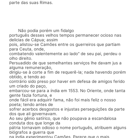
parte das suas
Rimas.
Não podia porém um fidalgo
português desses velhos tem­pos permanecer ocioso nas
delicias de Cápua; assim
pois, alis­tou-se Camões entre os guerreiros que partiam
para Ceuta, onde,
combatendo valentemente ao lado" de seu pai, perdeu o
olho direito.
Persuadido de que semelhantes serviços lhe da­vam
jus
a
alguma remuneração,
dirigiu-se à corte a fim de requerê-la; nada havendo porém
obtido, e tendo ao
contrário sido preso por haver em defesa de amigos ferido
um criado do paço,
embarcou-se para a índia em 1553. No Oriente, onde tanta
gente fazia fortuna, e
onde fácil era adquirir fama, não foi mais feliz o nosso
poeta; tendo antes de
sofrer acerbos desgostos e injustas perseguições da parte
dos que ali gover­navam.
Ao seu gênio satírico, que não poupava a escanda­losa
conduta dos que longe da
pátria tornavam odioso o nome português, atribuem alguns
biógrafos a guerra que
na índia experimentou Camões. Parece que o mais