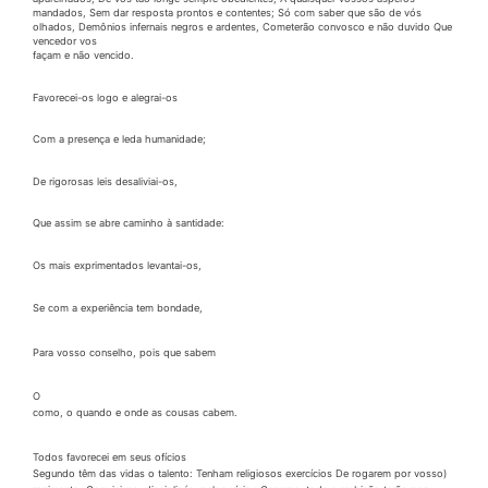
mandados, Sem dar resposta prontos e contentes; Só com saber que são de vós
olhados, Demônios infernais negros e ardentes, Cometerão
convosco
e não duvido Que
vencedor vos
façam e não vencido.
Favorecei-os logo e alegrai-os
Com a presença e leda humanidade;
De rigorosas leis desaliviai-os,
Que assim se abre caminho à santidade:
Os mais exprimentados levantai-os,
Se com a experiência tem bondade,
Para vosso conselho, pois que sabem
O
como, o quando e onde as
cousas
cabem.
Todos favorecei em seus ofícios
Segundo têm das vidas o talento: Tenham religiosos exercícios De rogarem por vosso)