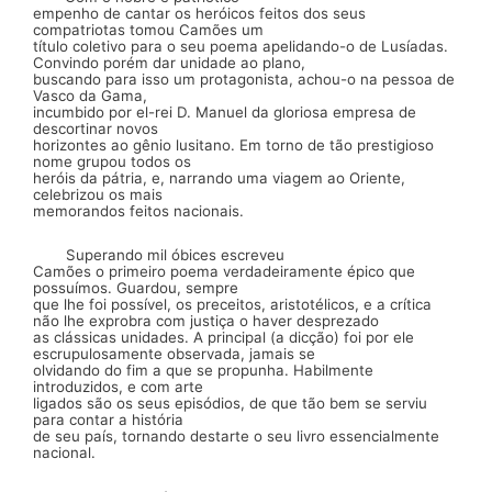
empenho de cantar os heróicos feitos dos seus
compatriotas tomou Camões um
título cole­tivo para o seu poema apelidando-o de
Lusíadas.
Convindo
porém dar unidade ao plano,
buscando para isso um prota­gonista, achou-o na pessoa de
Vasco da Gama,
incumbido por el-rei D. Manuel da gloriosa empresa de
descortinar novos
horizontes ao gênio lusitano. Em torno de tão prestigioso
nome grupou todos os
heróis da pátria, e, narrando uma via­gem ao Oriente,
celebrizou os mais
memorandos feitos na­cionais.
Superando mil óbices escreveu
Camões o primeiro poema verdadeiramente épico que
possuímos. Guardou, sempre
que lhe foi possível, os preceitos,
aristotélicos,
e
a crítica
não lhe
exprobra
com justiça o haver desprezado
as clássicas unidades. A principal (a dicção) foi por ele
escrupulosamente
obser­vada, jamais se
olvidando do fim a que se propunha. Habil­mente
introduzidos, e com arte
ligados são os seus episódios, de que tão bem se serviu
para contar a história
de seu país, tornando destarte o seu livro essencialmente
nacional.