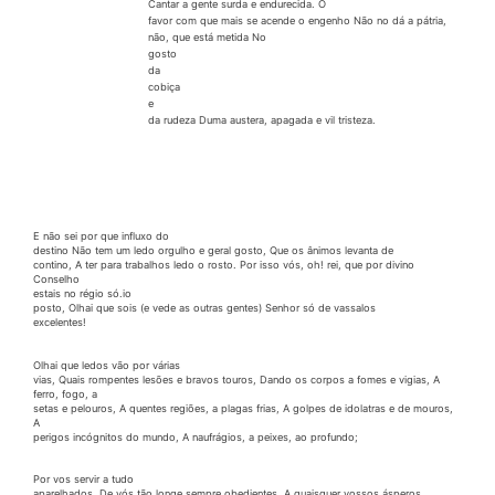
Cantar a gente
surda
e endurecida. O
favor
com
que
mais
se
acende
o
engenho Não
no
dá
a
pátria,
não,
que está metida No
gosto
da
cobiça
e
da rudeza
Duma
austera, apagada e vil tristeza.
E não sei por que influxo do
destino Não tem um ledo orgulho e geral gosto, Que os ânimos levanta de
contino, A ter para trabalhos ledo o rosto. Por isso vós,
oh!
rei, que por divino
Conselho
estais no
régio
só.io
posto, Olhai que sois (e vede as outras gentes) Senhor só de vassalos
excelentes!
Olhai que ledos vão por várias
vias, Quais
rompentes
lesões e bravos touros, Dando os corpos a
fomes
e vigias, A
ferro, fogo, a
setas e
pelouros,
A quentes regiões, a plagas frias, A golpes de idolatras e de mouros,
A
perigos incógnitos do mundo, A naufrágios, a peixes, ao profundo;
Por vos servir a tudo
aparelhados, De vós tão longe sempre obedientes, A quaisquer vossos ásperos