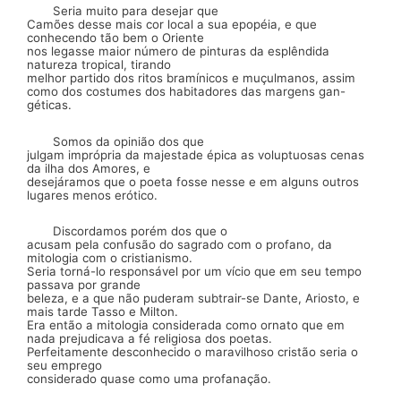
Seria muito para desejar que
Camões desse mais cor local a sua epopéia, e que
conhecendo tão bem o Oriente
nos legasse maior número de pinturas da esplêndida
natureza tropical, tirando
melhor partido dos ritos bramínicos e muçulmanos, assim
como dos costumes dos
habitadores
das margens gan-
géticas.
Somos da opinião dos que
julgam imprópria da majestade épica as voluptuosas cenas
da ilha dos Amores, e
desejára­mos que o poeta fosse nesse e em alguns outros
lugares menos erótico.
Discordamos porém dos que o
acusam pela confusão do sagrado com o profano, da
mitologia com o cristianismo.
Seria torná-lo responsável por um vício que em seu tempo
passava por grande
beleza, e a que não puderam subtrair-se
Dante, Ariosto,
e
mais tarde Tasso e Milton.
Era então a mitologia considerada como
ornato
que em
nada prejudicava a fé religiosa dos poetas.
Perfeitamente desconhecido o mara­vilhoso cristão seria o
seu emprego
considerado quase como uma profanação.