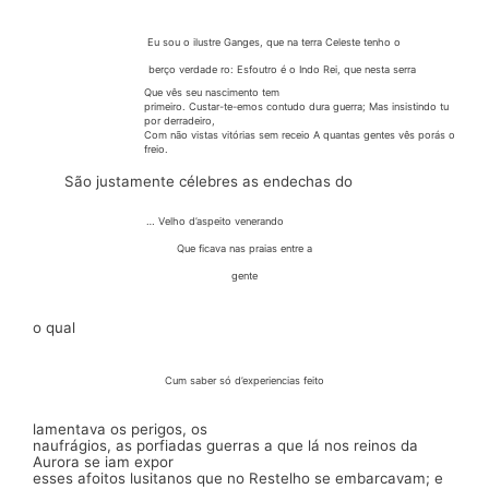
Eu sou o ilustre
Ganges,
que na terra Celeste tenho o
berço verdade ro: Esfoutro é o Indo Rei, que nesta serra
Que vês seu nascimento tem
primeiro. Custar
-te-emos
contudo dura guerra; Mas insistindo tu
por derradeiro,
Com não vistas vitórias sem receio A quantas gentes vês
porás
o
freio.
São justamente célebres as
endechas
do
… Velho
d’aspeito
venerando
Que ficava nas praias entre a
gente
o qual
Cum saber só
d’experiencias
feito
lamentava os perigos, os
naufrágios,
as porfiadas
guerras a que lá nos reinos da
Aurora se iam expor
esses afoitos lusitanos que no
Restelho
se embarcavam; e