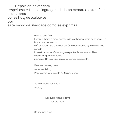
Depois de haver com
respeitosa e franca linguagem dado ao monarca estes úteis
e salutares
conselhos,
desculpa-se
por
este modo da liberdade como se exprimira:
Mas eu que falo
humilde, baxo e rude De vós não conhecido, nem sonhado? Da
boca dos pequenos
!
se.
contudo Que o louvor sai às vezes acabado; Nem me falta
na vida
honesto estudo, Com longa experiência misturado, Nem
engenho, que aqui vereis
presente, Coisas que juntas se acham raramente.
Para servir-vos, braço
às armas feito;
Para
cantar-vos,
mente às Musas dada:
Só me falece ser a vós
aceito,
De quem virtude deve
ser prezada;
Se me isto o céu