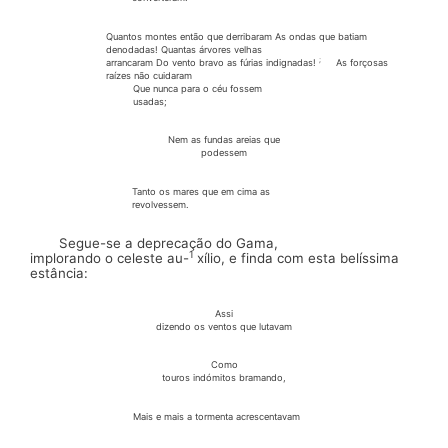
Quantos montes então que
derribaram
As ondas que batiam
denodadas!
Quantas árvores velhas
;
arrancaram Do vento bravo as fúrias indignadas!
As forçosas
raízes não cuidaram
Que nunca para o céu fossem
usadas;
Nem as fundas areias que
podessem
Tanto os mares que em cima as
revolvessem.
Segue-se a deprecação do Gama,
1
implorando o celeste au-
xílio, e finda com esta belíssima
estância:
Assi
dizendo os ventos que lutavam
Como
touros
indómitos bramando,
Mais e mais a
tormenta
acrescentavam