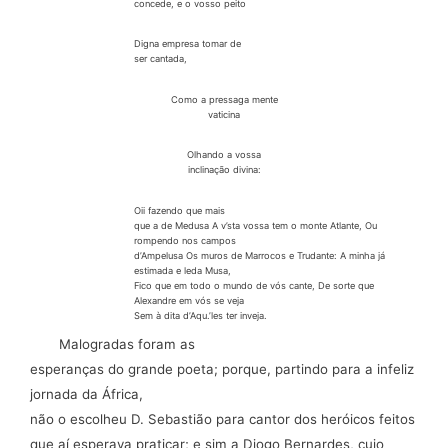
concede, e o vosso peito
Digna empresa tomar de
ser cantada,
Como a pressaga mente
vaticina
Olhando a vossa
inclinação divina:
Oii fazendo que mais
que a de Medusa A v’sta vossa tem o monte Atlante, Ou
rompendo nos campos
d’Ampelusa Os muros de Marrocos e Trudante: A minha já
estimada e leda Musa,
Fico que em todo o mundo de vós cante, De sorte que
Alexandre em vós se veja
Sem à dita d’Aqu.’les ter inveja.
Malogradas foram as
esperanças do grande poeta; porque, partindo para a infeliz
jornada da África,
não o escolheu D. Sebastião para cantor dos heróicos feitos
que aí esperava
praticar; e sim a
Diogo Bernardes,
cujo