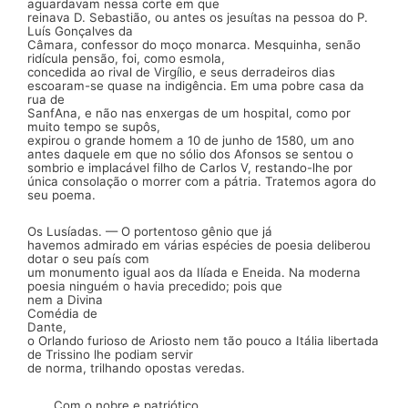
aguardavam nessa corte em que
reinava D. Sebastião, ou antes os jesuítas na pessoa do P.
Luís Gonçalves da
Câmara,
confessor
do moço monarca. Mes­quinha, senão
ridícula pensão, foi, como esmola,
concedida ao rival de Virgílio, e seus derradeiros dias
escoaram-se quase na
indigência.
Em uma pobre casa da
rua de
SanfAna, e não nas enxergas de um hospital, como por
muito tempo se su­pôs,
expirou o grande homem a 10 de junho de 1580, um ano
antes daquele em que no
sólio
dos Afonsos se sentou o
sombrio e implacável filho de Carlos V, restando-lhe por
única conso­lação o
morrer com a pátria.
Tratemos agora do
seu poema.
Os Lusíadas.
— O portentoso gênio que já
havemos admi­rado em várias espécies de poesia deliberou
dotar o seu país com
um monumento igual aos da
Ilíada
e
Eneida.
Na mo­derna
poesia ninguém o havia precedido; pois que
nem a
Divina
Comédia
de
Dante,
o
Orlando furioso
de
Ariosto
nem tão pouco a
Itália libertada
de Trissino lhe podiam servir
de norma, trilhando opostas veredas.
Com o nobre e patriótico