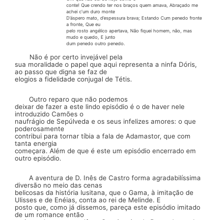
conte! Que crendo ter nos braços quem amava, Abraçado me
achei c’um duro monte
D’áspero mato, d’espessura brava; Estando Cum penedo fronte
a fronte, Que eu
pelo rosto angélico apertava, Não fiquei homem, não, mas
mudo e quedo, E junto
dum penedo outro penedo.
Não é por certo invejável pela
sua moralidade o papel que aqui representa a
ninfa Dóris,
ao passo que digna se faz de
elogios a fidelidade
conjugal
de Tétis.
Outro reparo que não podemos
deixar de fazer a este lindo episódio é o de haver nele
introduzido Camões o
naufrágio de
Sepúlveda
e os seus infelizes amores: o que
poderosamente
contribui para tornar tíbia a fala de
Adamastor,
que com
tanta energia
começara. Além de que é este um episódio encerrado em
outro episódio.
A aventura de D.
Inês
de Castro forma
agradabilíssima
diversão no meio das cenas
belicosas da história lusitana, que o Gama, à imitação de
Ulisses e de
Enéias,
conta ao rei de Melinde. E
posto que, como já dissemos, pareça este episódio imitado
de um romance então