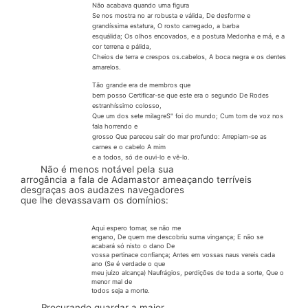
Não acabava quando uma figura
Se nos mostra no ar robusta e válida, De
desforme
e
grandíssima estatura, O rosto carregado, a barba
esquálida; Os olhos
encovados,
e a postura Medonha e má, e a
cor terrena e pálida,
Cheios de terra e crespos os.cabelos, A boca negra e os dentes
amarelos.
Tão grande era de membros que
bem posso Certificar-se que este era o segundo De Rodes
estranhíssimo colosso,
Que um dos sete milagreS" foi do mundo; Cum tom de voz nos
fala horrendo e
grosso Que pareceu sair do mar profundo: Arrepiam-se as
carnes e o cabelo A mim
e a todos, só de ouvi-lo e vê-lo.
Não é menos notável pela sua
arrogância a fala de
Ada­mastor
ameaçando terríveis
desgraças aos audazes navegadores
que lhe devassavam os domínios:
Aqui espero tomar, se não me
engano, De quem me descobriu suma vingança; E não se
acabará só nisto o dano De
vossa pertinace confiança; Antes em vossas naus
vereis
cada
ano (Se é verdade o que
meu juízo alcança) Naufrágios, perdições de toda a sorte, Que o
menor mal de
todos seja a morte.
Procurando guardar a maior