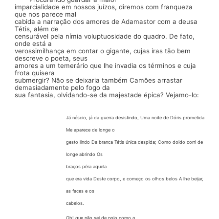
imparcialidade em nossos juízos, diremos com franqueza
que nos parece mal
cabida a narração dos amores de
Adamastor
com a deusa
Tétis, além de
censurável pela nímia voluptuosidade do quadro. De fato,
onde está a
verossimilhança em contar o gigante, cujas iras tão bem
descreve o poeta, seus
amores a um temerário que lhe invadia os términos e cuja
frota quisera
submergir? Não se deixaria também Camões arrastar
demasiadamente pelo fogo da
sua fantasia, olvidando-se da majestade épica? Vejamo-lo:
Já néscio, já da guerra desistindo, Uma noite de
Dóris
prometida
Me aparece de longe o
gesto lindo Da branca Tétis única despida; Como doido corri de
longe abrindo Os
braços
pêra
aquela
que era vida Deste corpo, e começo os olhos belos A lhe beijar,
as faces e os
cabelos.
Oh!
que não sei de nojo como o