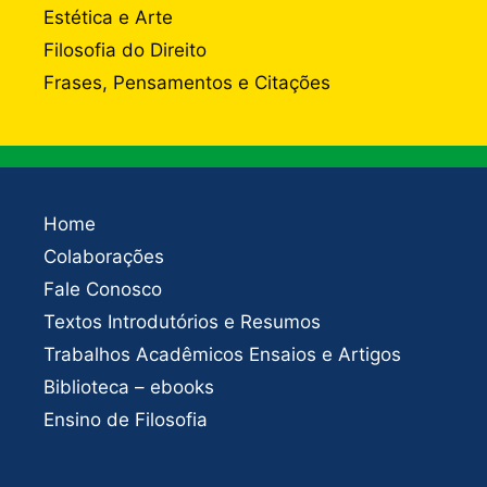
Estética e Arte
Filosofia do Direito
Frases, Pensamentos e Citações
Home
Colaborações
Fale Conosco
Textos Introdutórios e Resumos
Trabalhos Acadêmicos Ensaios e Artigos
Biblioteca – ebooks
Ensino de Filosofia