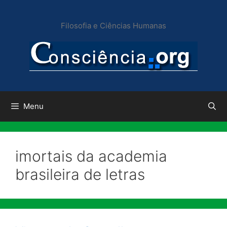
Pular
para
Filosofia e Ciências Humanas
o
conteúdo
Menu
imortais da academia
brasileira de letras