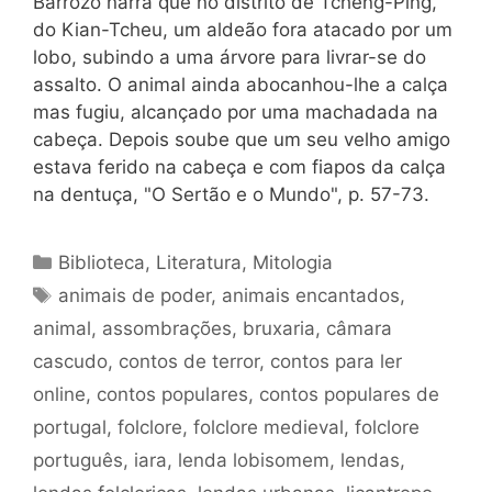
Barrozo narra que no distrito de Tcheng-Ping,
do Kian-Tcheu, um aldeão fora atacado por um
lobo, subindo a uma árvore para livrar-se do
assalto. O animal ainda abocanhou-lhe a calça
mas fugiu, alcançado por uma machadada na
cabeça. Depois soube que um seu velho amigo
estava ferido na cabeça e com fiapos da calça
na dentuça, "O Sertão e o Mundo", p. 57-73.
Categorias
Biblioteca
,
Literatura
,
Mitologia
Tags
animais de poder
,
animais encantados
,
animal
,
assombrações
,
bruxaria
,
câmara
cascudo
,
contos de terror
,
contos para ler
online
,
contos populares
,
contos populares de
portugal
,
folclore
,
folclore medieval
,
folclore
português
,
iara
,
lenda lobisomem
,
lendas
,