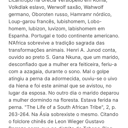
Volkdlak eslavo, Werwolf saxão, Wahwolf
germano, Oboroten russo, Hamramr nórdico,
Loup-garou francês, lubishomem, Lobo-
homem, lubizon, luvizom, labishomem em
Espanha. Portugal e todo continente americano.
N’Africa sobrevive a tradição sagrada das
transformações animais. Henri A. Junod conta,
ouvido ao preto S. Gana Nkuna, que um marido,
desconfiado que a mulher era feiticeira, feriu-a
com a azagaia, durante o sono. Mal o golpe
atingiu a perna da adormecida, ouviu-se o uivo
da hiena e foi este animal que se avistou, no
lugar da esposa. No outro dia o marido deparou
a mulher dormindo na floresta. Estava ferida na
perna. "The Life of a South African Tribe", 2, p.
263-264. Na Ásia sobrexiste o mesmo. Citando
o folclore chinês de Leon Wieger Gustavo