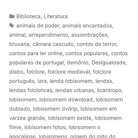
Categorias
Biblioteca
,
Literatura
Tags
animais de poder
,
animais encantados
,
animal
,
arrependimento
,
assombrações
,
bruxaria
,
câmara cascudo
,
contos de terror
,
contos para ler online
,
contos populares
,
contos
populares de portugal
,
demônio
,
Desigualdade
,
diabo
,
folclore
,
folclore medieval
,
folclore
português
,
iara
,
lenda lobisomem
,
lendas
,
lendas folcloricas
,
lendas urbanas
,
licantropo
,
lobisomem
,
lobisomem download
,
lobisomem
dublado
,
lobisomem dvdrip
,
lobisomem em
varzea grande
,
lobisomem existe
,
lobisomem
filme
,
lobisomem fotos
,
lobisomem o
apocalipse
,
lobisomens
,
origem do mito do