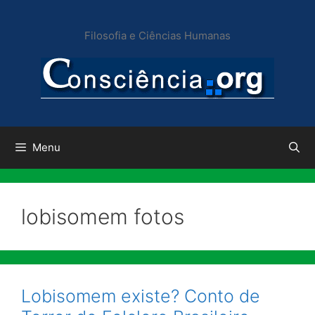
Pular
para
Filosofia e Ciências Humanas
o
conteúdo
Menu
lobisomem fotos
Lobisomem existe? Conto de