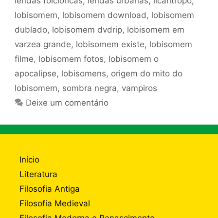
lendas folcloricas
,
lendas urbanas
,
licantropo
,
lobisomem
,
lobisomem download
,
lobisomem
dublado
,
lobisomem dvdrip
,
lobisomem em
varzea grande
,
lobisomem existe
,
lobisomem
filme
,
lobisomem fotos
,
lobisomem o
apocalipse
,
lobisomens
,
origem do mito do
lobisomem
,
sombra negra
,
vampiros
Deixe um comentário
Início
Literatura
Filosofia Antiga
Filosofia Medieval
Filosofia Moderna e Renascimento