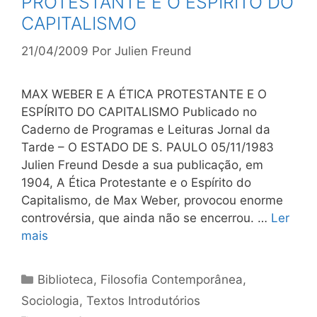
PROTESTANTE E O ESPÍRITO DO
CAPITALISMO
21/04/2009
Por
Julien Freund
MAX WEBER E A ÉTICA PROTESTANTE E O
ESPÍRITO DO CAPITALISMO Publicado no
Caderno de Programas e Leituras Jornal da
Tarde – O ESTADO DE S. PAULO 05/11/1983
Julien Freund Desde a sua publicação, em
1904, A Ética Protestante e o Espírito do
Capitalismo, de Max Weber, provocou enorme
controvérsia, que ainda não se encerrou. …
Ler
mais
Categorias
Biblioteca
,
Filosofia Contemporânea
,
Sociologia
,
Textos Introdutórios