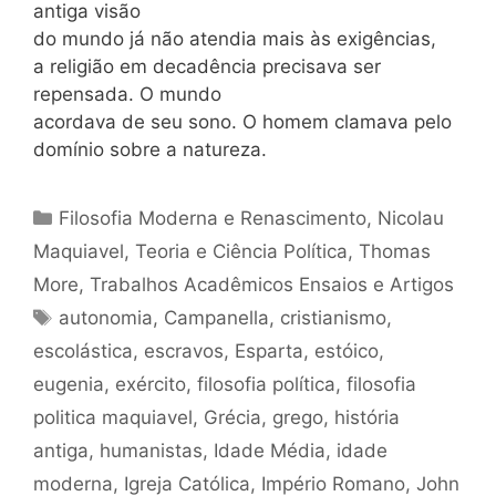
antiga visão
do mundo já não atendia mais às exigências,
a religião em decadência precisava ser
repensada. O mundo
acordava de seu sono. O homem clamava pelo
domínio sobre a natureza.
Categorias
Filosofia Moderna e Renascimento
,
Nicolau
Maquiavel
,
Teoria e Ciência Política
,
Thomas
More
,
Trabalhos Acadêmicos Ensaios e Artigos
Tags
autonomia
,
Campanella
,
cristianismo
,
escolástica
,
escravos
,
Esparta
,
estóico
,
eugenia
,
exército
,
filosofia política
,
filosofia
politica maquiavel
,
Grécia
,
grego
,
história
antiga
,
humanistas
,
Idade Média
,
idade
moderna
,
Igreja Católica
,
Império Romano
,
John