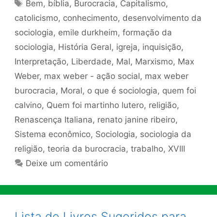
Tags
Bem
,
bíblia
,
Burocracia
,
Capitalismo
,
catolicismo
,
conhecimento
,
desenvolvimento da
sociologia
,
emile durkheim
,
formação da
sociologia
,
História Geral
,
igreja
,
inquisição
,
Interpretação
,
Liberdade
,
Mal
,
Marxismo
,
Max
Weber
,
max weber - ação social
,
max weber
burocracia
,
Moral
,
o que é sociologia
,
quem foi
calvino
,
Quem foi martinho lutero
,
religião
,
Renascença Italiana
,
renato janine ribeiro
,
Sistema econômico
,
Sociologia
,
sociologia da
religião
,
teoria da burocracia
,
trabalho
,
XVIII
Deixe um comentário
Lista de Livros Sugeridos para