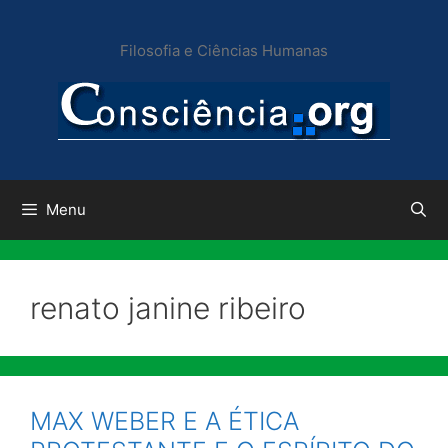
Pular
para
Filosofia e Ciências Humanas
o
conteúdo
Menu
renato janine ribeiro
MAX WEBER E A ÉTICA