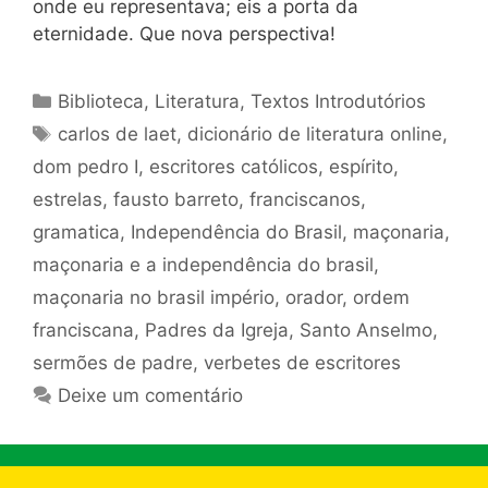
onde eu representava; eis a porta da
eternidade. Que nova perspectiva!
Categorias
Biblioteca
,
Literatura
,
Textos Introdutórios
Tags
carlos de laet
,
dicionário de literatura online
,
dom pedro I
,
escritores católicos
,
espírito
,
estrelas
,
fausto barreto
,
franciscanos
,
gramatica
,
Independência do Brasil
,
maçonaria
,
maçonaria e a independência do brasil
,
maçonaria no brasil império
,
orador
,
ordem
franciscana
,
Padres da Igreja
,
Santo Anselmo
,
sermões de padre
,
verbetes de escritores
Deixe um comentário