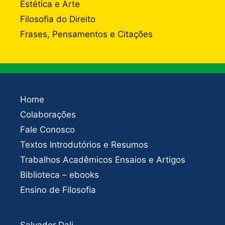
Estética e Arte
Filosofia do Direito
Frases, Pensamentos e Citações
Home
Colaborações
Fale Conosco
Textos Introdutórios e Resumos
Trabalhos Acadêmicos Ensaios e Artigos
Biblioteca – ebooks
Ensino de Filosofia