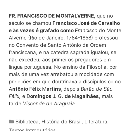
FR. FRANCISCO DE MONTALVERNE,
que no
século se chamou F
rancisco
J
osé de
C
arvalho
e às vezes é grafado como
F
rancisco
do Monte
Alverne (Rio de Janeiro, 1784-1858) professou
no Convento de Santo Antônio da Ordem
franciscana, e na cátedra sagrada igualou, se
não excedeu, aos primeiros pregadores em
língua portuguesa. No ensino da Filosofia, por
mais de uma vez arrebatou a mocidade com
preleções em que doutrinava a discípulos como
A
ntônio
F
élix
M
artins,
depois
Barão de São
Félix,
e D
omingos
J. G.
de
M
agalhães
, mais
tarde
Visconde de Araguaia.
Categorias
Biblioteca
,
História do Brasil
,
Literatura
,
Textos Introdutórios