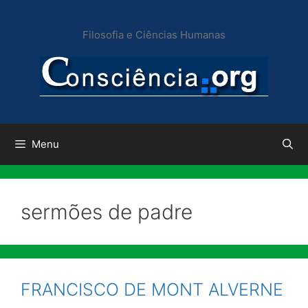
Pular
para
Filosofia e Ciências Humanas
o
conteúdo
Menu
sermões de padre
FRANCISCO DE MONT ALVERNE