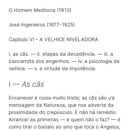
O Homem Medíocre (1913)
José Ingenieros (1877-1925)
Capítulo VI – A VELHICE NIVELADORA
i. as cãs. — ii. etapas da decadência. — iii. a
bancarrota dos engenhos. — iv. a psicologia da
velhice. — v. a virtude da impotência.
I —
As cãs
Encanecer é coisa muito triste; as cãs são u’a
mensagem da Natureza, que nos adverte da
proximidade do crepúsculo. E não há remédio.
Arrancar as primeiras — e quem não o faz? — é
como tirar o badalo ao sino que toca o
Angelus,