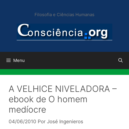
Pular
para
Filosofia e Ciências Humanas
o
conteúdo
Menu
A VELHICE NIVELADORA –
ebook de O homem
medíocre
04/06/2010
Por
José Ingenieros