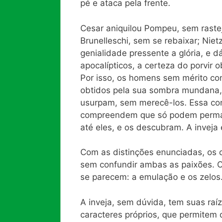
pé e ataca pela frente.
Cesar aniquilou Pompeu, sem rastej
Brunelleschi, sem se rebaixar; Nie
genialidade pressente a glória, e 
apocalípticos, a certeza do porvir
Por isso, os homens sem mérito co
obtidos pela sua sombra mundana, 
usurpam, sem merecê-los. Essa co
compreendem que só podem perman
até eles, e os descubram. A invej
Com as distinções enunciadas, os c
sem confundir ambas as paixões. C
se parecem: a emulação e os zelos
A inveja, sem dúvida, tem suas raí
caracteres próprios, que permitem d