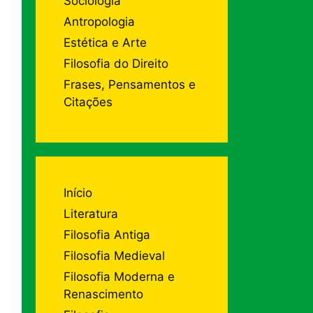
Sociologia
Antropologia
Estética e Arte
Filosofia do Direito
Frases, Pensamentos e
Citações
Início
Literatura
Filosofia Antiga
Filosofia Medieval
Filosofia Moderna e
Renascimento