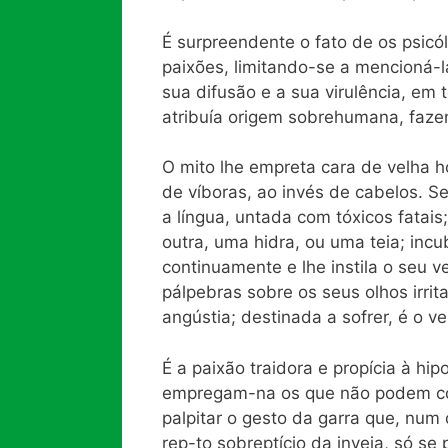
É surpreendente o fato de os psic
paixões, limitando-se a mencioná-l
sua difusão e a sua virulência, em 
atribuía origem sobrehumana, faze
O mito lhe empreta cara de velha 
de víboras, ao invés de cabelos. Se
a língua, untada com tóxicos fatai
outra, uma hidra, ou uma teia; inc
continuamente e lhe instila o seu v
pálpebras sobre os seus olhos irrit
angústia; destinada a sofrer, é o 
É a paixão traidora e propícia à hi
empregam-na os que não podem com
palpitar o gesto da garra que, num
rep-to sobreptício da inveja, só se