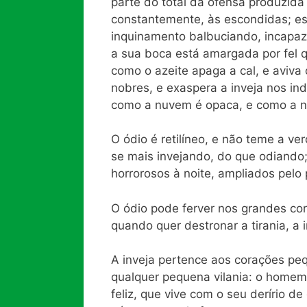
parte do total da ofensa produzida
constantemente, às escondidas; est
inquinamento balbuciando, incapaz 
a sua boca está amargada por fel q
como o azeite apaga a cal, e aviva 
nobres, e exaspera a inveja nos ind
como a nuvem é opaca, e como a ne
O ódio é retilíneo, e não teme a ver
se mais invejando, do que odiando
horrorosos à noite, ampliados pelo 
O ódio pode ferver nos grandes cor
quando quer destronar a tirania, a 
A inveja pertence aos corações peq
qualquer pequena vilania: o homem 
feliz, que vive com o seu derírio 