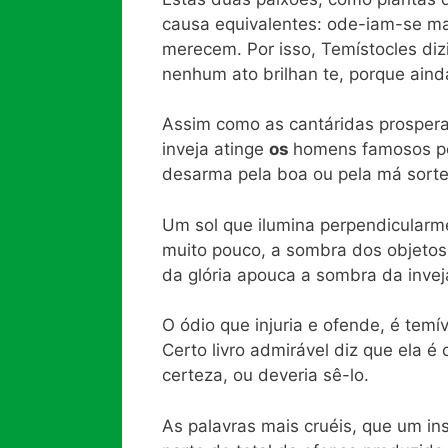
causa equivalentes: ode-iam-se ma
merecem. Por isso, Temístocles diz
nenhum ato brilhan te, porque aind
Assim como as cantáridas prosperam 
inveja atinge
os
homens famosos por
desarma pela boa ou pela má sorte;
Um sol que ilumina perpendicularme
muito pouco, a sombra dos objetos 
da glória apouca a sombra da invej
O ódio que injuria e ofende, é temív
Certo livro admirável diz que ela é 
certeza, ou deveria sê-lo.
As palavras mais cruéis, que um i