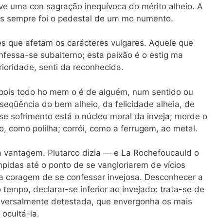
ve uma con sagração inequívoca do mérito alheio. A
ios sempre foi o pedestal de um mo numento.
zes que afetam os carácteres vulgares. Aquele que
onfessa-se subalterno; esta paixão é o estig ma
rioridade, senti da reconhecida.
r, pois todo ho mem o é de alguém, num sentido ou
seqüência do bem alheio, da felicidade alheia, de
se sofrimento está o núcleo moral da inveja; morde o
 como polilha; corrói, como a ferrugem, ao metal.
 vantagem. Plutarco dizia — e La Rochefoucauld o
pidas até o ponto de se vangloriarem de vícios
a coragem de se confessar invejosa. Desconhecer a
 tempo, declarar-se inferior ao invejado: trata-se de
iversalmente detestada, que envergonha os mais
 ocultá-la.