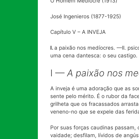
O Homem Medíocre (1913)
José Ingenieros (1877-1925)
Capítulo V – A INVEJA
I.
a paixão nos medíocres. —II. psico
uma cena dantesca: o seu castigo.
I —
A paixão nos me
A inveja é uma adoração que as s
sente pelo mérito. É o rubor da fac
grilheta que os fracassados arras
veneno-no que se expele das ferida
Por suas forças caudinas passam, 
vaidade; desfilam, lívidos de angús