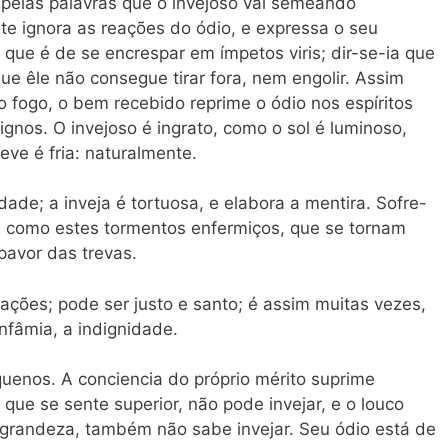
 pelas palavras que o invejoso vai semeando
e ignora as reações do ódio, e expressa o seu
que é de se encrespar em ímpetos viris; dir-se-ia que
ue êle não consegue tirar fora, nem engolir. Assim
o fogo, o bem recebido reprime o ódio nos espíritos
ignos. O invejoso é ingrato, como o sol é luminoso,
ve é fria: naturalmente.
dade; a inveja é tortuosa, e elabora a mentira. Sofre-
; como estes tormentos enfermiços, que se tornam
pavor das trevas.
ações; pode ser justo e santo; é assim muitas vezes,
infâmia, a indignidade.
uenos. A conciencia do próprio mérito suprime
que se sente superior, não pode invejar, e o louco
de grandeza, também não sabe invejar. Seu ódio está de