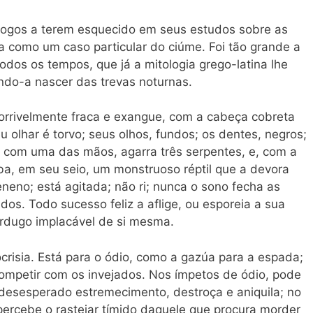
ólogos a terem esquecido em seus estudos sobre as
a como um caso particular do ciúme. Foi tão grande a
todos os tempos, que já a mitologia grego-latina lhe
ndo-a nascer das trevas noturnas.
horrivelmente fraca e exangue, com a cabeça cobreta
u olhar é torvo; seus olhos, fundos; os dentes, negros;
s; com uma das mãos, agarra três serpentes, e, com a
uba, em seu seio, um monstruoso réptil que a devora
eneno; está agitada; não ri; nunca o sono fecha as
ados. Todo sucesso feliz a aflige, ou esporeia a sua
verdugo implacável de si mesma.
pocrisia. Está para o ódio, como a gazúa para a espada;
petir com os invejados. Nos ímpetos de ódio, pode
 desesperado estremecimento, destroça e aniquila; no
 percebe o rastejar tímido daquele que procura morder