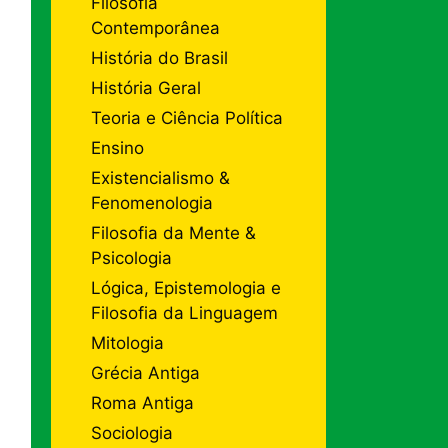
Filosofia
Contemporânea
História do Brasil
História Geral
Teoria e Ciência Política
Ensino
Existencialismo &
Fenomenologia
Filosofia da Mente &
Psicologia
Lógica, Epistemologia e
Filosofia da Linguagem
Mitologia
Grécia Antiga
Roma Antiga
Sociologia