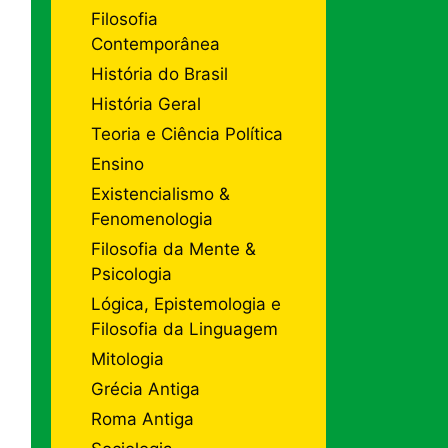
Filosofia
Contemporânea
História do Brasil
História Geral
Teoria e Ciência Política
Ensino
Existencialismo &
Fenomenologia
Filosofia da Mente &
Psicologia
Lógica, Epistemologia e
Filosofia da Linguagem
Mitologia
Grécia Antiga
Roma Antiga