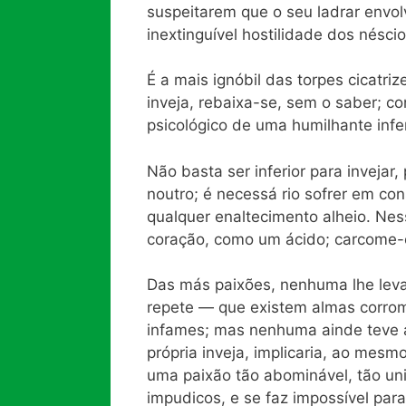
suspeitarem que o seu ladrar envol
inextinguível hostilidade dos nésc
É a mais ignóbil das torpes cicatri
inveja, rebaixa-se, sem o saber; c
psicológico de uma humilhante infe
Não basta ser inferior para inveja
noutro; é necessá rio sofrer em con
qualquer enaltecimento alheio. Nes
coração, como um ácido; carcome-o,
Das más paixões, nenhuma lhe leva
repete — que existem almas corrom
infames; mas nenhuma ainde teve 
própria inveja, implicaria, ao mesmo
uma paixão tão abominável, tão un
impudicos, e se faz impossível para