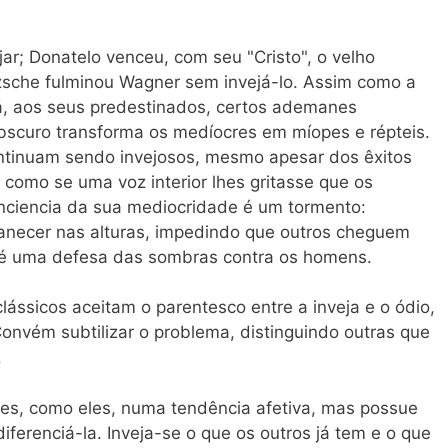
ar; Donatelo venceu, com seu "Cristo", o velho
tzsche fulminou Wagner sem invejá-lo. Assim como a
dá, aos seus predestinados, certos ademanes
 obscuro transforma os medíocres em míopes e répteis.
ntinuam sendo invejosos, mesmo apesar dos êxitos
como se uma voz interior lhes gritasse que os
nciencia da sua mediocridade é um tormento:
ecer nas alturas, impedindo que outros cheguem
a é uma defesa das sombras contra os homens.
lássicos aceitam o parentesco entre a inveja e o ódio,
onvém subtilizar o problema, distinguindo outras que
.
zes, como eles, numa tendência afetiva, mas possue
iferenciá-la. Inveja-se o que os outros já tem e o que