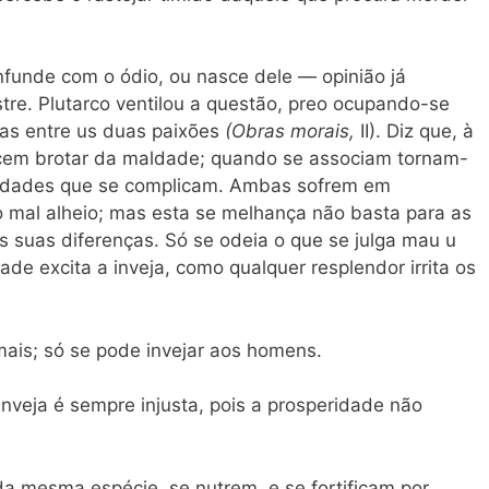
onfunde com o ódio, ou nasce dele — opinião já
stre. Plutarco ventilou a questão, preo ocupando-se
as entre us duas paixões
(Obras morais,
II). Diz que, à
ecem brotar da maldade; quando se associam tornam-
midades que se complicam. Ambas sofrem em
mal alheio; mas esta se melhança não basta para as
s suas diferenças. Só se odeia o que se julga mau u
ade excita a inveja, como qualquer resplendor irrita os
mais; só se pode invejar aos homens.
inveja é sempre injusta, pois a prosperidade não
a mesma espécie, se nutrem, e se fortificam por