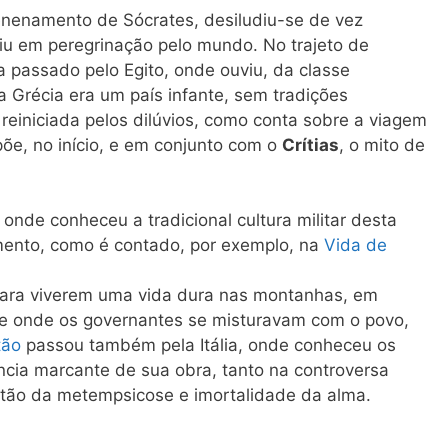
enenamento de Sócrates, desiludiu-se de vez
iu em peregrinação pelo mundo. No trajeto de
a passado pelo Egito, onde ouviu, da classe
 a Grécia era um país infante, sem tradições
einiciada pelos dilúvios, como conta sobre a viagem
õe, no início, e em conjunto com o
Crítias
, o mito de
 onde conheceu a tradicional cultura militar desta
mento, como é contado, por exemplo, na
Vida de
ara viverem uma vida dura nas montanhas, em
 e onde os governantes se misturavam com o povo,
tão
passou também pela Itália, onde conheceu os
uência marcante de sua obra, tanto na controversa
tão da metempsicose e imortalidade da alma.