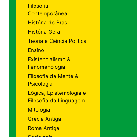
Filosofia
Contemporânea
História do Brasil
História Geral
Teoria e Ciência Política
Ensino
Existencialismo &
Fenomenologia
Filosofia da Mente &
Psicologia
Lógica, Epistemologia e
Filosofia da Linguagem
Mitologia
Grécia Antiga
Roma Antiga