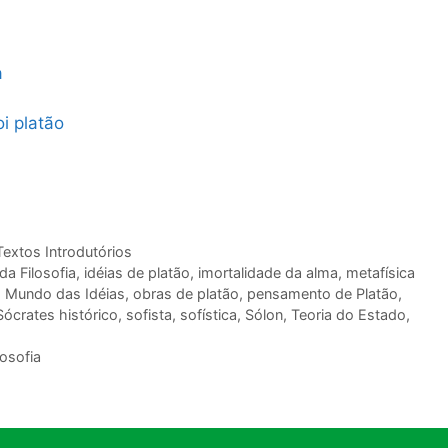
a
i platão
Textos Introdutórios
da Filosofia
,
idéias de platão
,
imortalidade da alma
,
metafísica
,
Mundo das Idéias
,
obras de platão
,
pensamento de Platão
,
Sócrates histórico
,
sofista
,
sofística
,
Sólon
,
Teoria do Estado
,
osofia