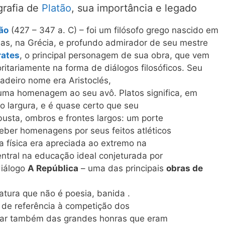
grafia de
Platão
, sua importância e legado
ão
(427 – 347 a. C) – foi um filósofo grego nascido em
as, na Grécia, e profundo admirador de seu mestre
rates
, o principal personagem de sua obra, que vem
ritariamente na forma de diálogos filosóficos. Seu
adeiro nome era Aristoclés,
ma homenagem ao seu avô. Platos significa, em
o largura, e é quase certo que seu
busta, ombros e frontes largos: um porte
eceber homenagens por seus feitos atléticos
a física era apreciada ao extremo na
entral na educação ideal conjeturada por
diálogo
A República
– uma das principais
obras de
ratura que não é poesia, banida .
 de referência à competição dos
brar também das grandes honras que eram