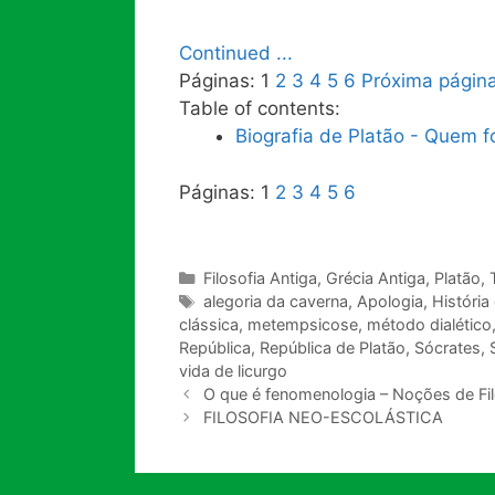
Continued ...
Páginas:
1
2
3
4
5
6
Próxima págin
Table of contents:
Biografia de Platão - Quem fo
Páginas:
1
2
3
4
5
6
Categorias
Filosofia Antiga
,
Grécia Antiga
,
Platão
,
Tags
alegoria da caverna
,
Apologia
,
História 
clássica
,
metempsicose
,
método dialético
República
,
República de Platão
,
Sócrates
,
vida de licurgo
O que é fenomenologia – Noções de Fil
FILOSOFIA NEO-ESCOLÁSTICA