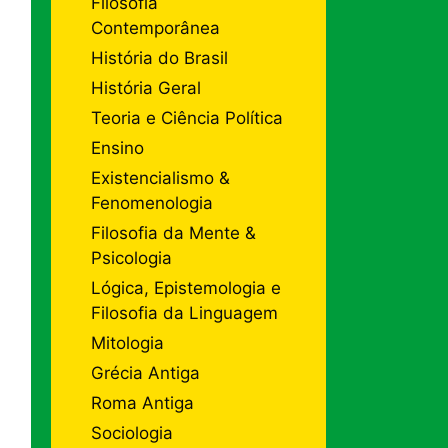
Filosofia
Contemporânea
História do Brasil
História Geral
Teoria e Ciência Política
Ensino
Existencialismo &
Fenomenologia
Filosofia da Mente &
Psicologia
Lógica, Epistemologia e
Filosofia da Linguagem
Mitologia
Grécia Antiga
Roma Antiga
Sociologia