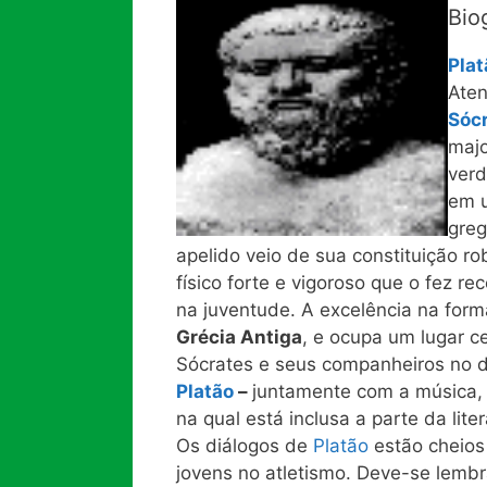
Bio
Plat
Aten
Sóc
majo
verd
em u
greg
apelido veio de sua constituição ro
físico forte e vigoroso que o fez r
na juventude. A excelência na form
Grécia Antiga
, e ocupa um lugar c
Sócrates e seus companheiros no 
Platão
–
juntamente com a música,
na qual está inclusa a parte da lite
Os diálogos de
Platão
estão cheios
jovens no atletismo. Deve-se lem