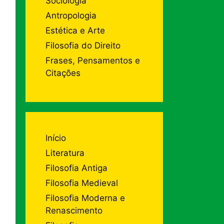
Sociologia
Antropologia
Estética e Arte
Filosofia do Direito
Frases, Pensamentos e
Citações
Início
Literatura
Filosofia Antiga
Filosofia Medieval
Filosofia Moderna e
Renascimento