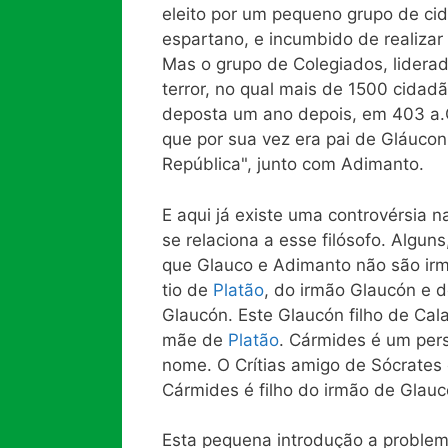
eleito por um pequeno grupo de ci
espartano, e incumbido de realizar
Mas o grupo de Colegiados, liderad
terror, no qual mais de 1500 cidad
deposta um ano depois, em 403 a.C. 
que por sua vez era pai de Gláuco
República", junto com Adimanto.
E aqui já existe uma controvérsia n
se relaciona a esse filósofo. Algu
que Glauco e Adimanto não são ir
tio de
Platão
, do irmão Glaucón e 
Glaucón. Este Glaucón filho de Cala
mãe de
Platão
. Cármides é um pe
nome. O Crítias amigo de Sócrates 
Cármides é filho do irmão de Glauc
Esta pequena introdução a problem