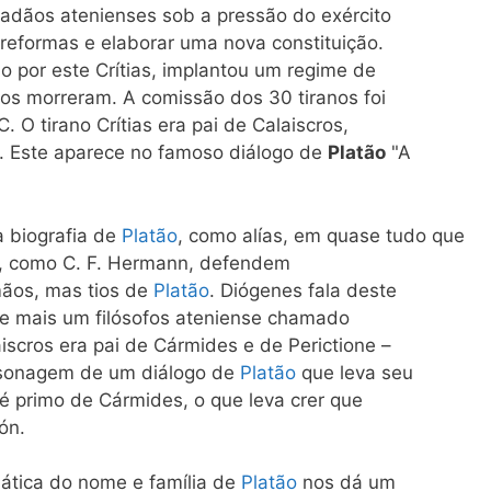
dadãos atenienses sob a pressão do exército
 reformas e elaborar uma nova constituição.
o por este Crítias, implantou um regime de
ãos morreram. A comissão dos 30 tiranos foi
O tirano Crítias era pai de Calaiscros,
n. Este aparece no famoso diálogo de
Platão
"A
a biografia de
Platão
, como alías, em quase tudo que
ns, como C. F. Hermann, defendem
mãos, mas tios de
Platão
. Diógenes fala deste
de mais um filósofos ateniense chamado
iscros era pai de Cármides e de Perictione –
rsonagem de um diálogo de
Platão
que leva seu
é primo de Cármides, o que leva crer que
ón.
ática do nome e família de
Platão
nos dá um