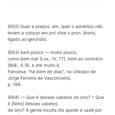
(692) Quer a prepos.
em,
quer o advérbio
não
levam
a
colocar em
pró
clise o pron. átono,
ligado ao gerúndio.
(693)
bem pouco —
muito pouco;
como
bem mal (Lus.,
IV, 77),
bem ao contrário
(Ibiã.,
II, 8), e até muito à
francesa:
"há bem de dias",
na
Ulissipo
de
Jorge Ferreira de Vasconcelos,
p. 199.
(694) —
Que é desses cabelos de oiro?
= Que
é [feito] desses cabelos
de oiro? A gente inculta diz
quede
e
cadê
por