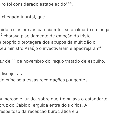
44
eiro foi considerado estabelecido"
.
 chegada triunfal, que
 doida, cujos nervos pareciam ter-se acalmado na longa
45
chorava placidamente de emoção do triste
 próprio o protegera dos apupos da multidão o
46
 seu ministro Araújo o invectivaram e apedrejaram
eur
de 11 de novembro do iníquo tratado de esbulho.
lisonjeiras
o príncipe a essas recordações pungentes.
meroso e luzido, sobre que tremulava o estandarte
ruz do Cabido, erguida entre dois círios. A
respeitoso da recepção burocrática e a