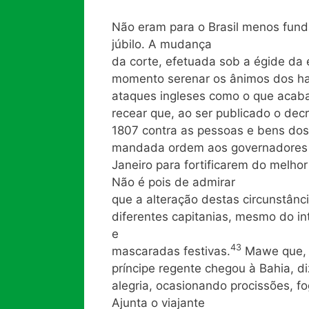
Não eram para o Brasil menos fun
júbilo. A mudança
da corte, efetuada sob a égide da 
momento serenar os ânimos dos ha
ataques ingleses como o que acaba
recear que, ao ser publicado o dec
1807 contra as pessoas e bens dos s
mandada ordem aos governadores d
Janeiro para fortificarem do melh
Não é pois de admirar
que a alteração destas circunstânc
diferentes capitanias, mesmo do in
e
43
mascaradas festivas.
Mawe que, v
príncipe regente chegou à Bahia, di
alegria, ocasionando procissões, f
Ajunta o viajante