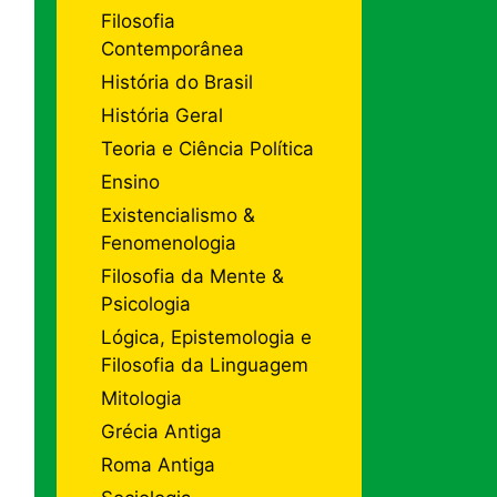
Filosofia
Contemporânea
História do Brasil
História Geral
Teoria e Ciência Política
Ensino
Existencialismo &
Fenomenologia
Filosofia da Mente &
Psicologia
Lógica, Epistemologia e
Filosofia da Linguagem
Mitologia
Grécia Antiga
Roma Antiga