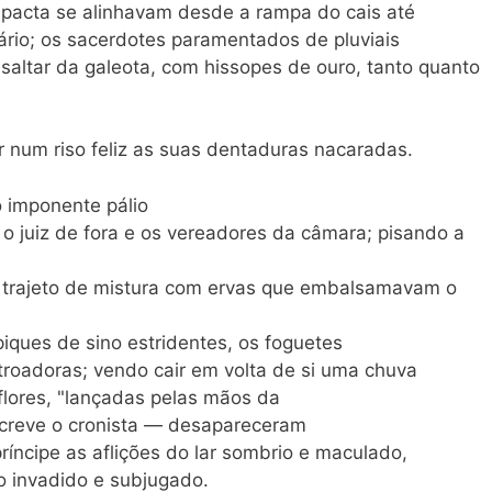
acta se alinhavam desde a rampa do cais até
sário; os sacerdotes paramentados de pluviais
saltar da galeota, com hissopes de ouro, tanto quanto
 num riso feliz as suas dentaduras nacaradas.
 imponente pálio
 o juiz de fora e os vereadores da câmara; pisando a
 trajeto de mistura com ervas que embalsamavam o
piques de sino estridentes, os foguetes
 atroadoras; vendo cair em volta de si uma chuva
 flores, "lançadas pelas mãos da
screve o cronista — desapareceram
íncipe as aflições do lar sombrio e maculado,
o invadido e subjugado.