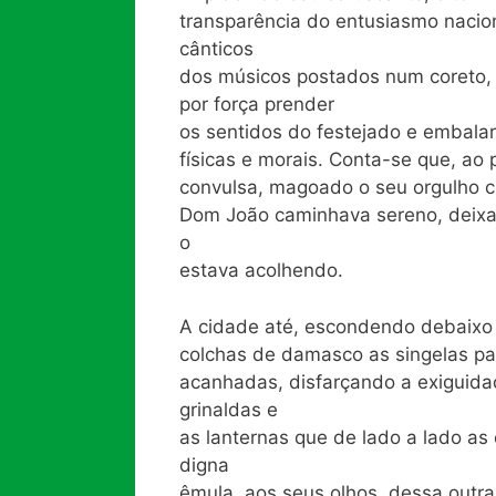
transparência do entusiasmo nacion
cânticos
dos músicos postados num coreto, 
por força prender
os sentidos do festejado e embal
físicas e morais. Conta-se que, ao
convulsa, magoado o seu orgulho c
Dom João caminhava sereno, deixan
o
estava acolhendo.
A cidade até, escondendo debaixo
colchas de damasco as singelas p
acanhadas, disfarçando a exiguida
grinaldas e
as lanternas que de lado a lado as 
digna
êmula, aos seus olhos, dessa outra