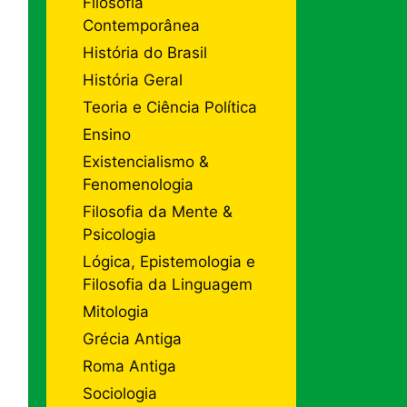
Filosofia
Contemporânea
História do Brasil
História Geral
Teoria e Ciência Política
Ensino
Existencialismo &
Fenomenologia
Filosofia da Mente &
Psicologia
Lógica, Epistemologia e
Filosofia da Linguagem
Mitologia
Grécia Antiga
Roma Antiga
Sociologia