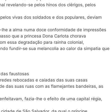
al revelando-se pelos hinos dos clérigos, pelos
pelos vivas dos soldados e dos populares, deviam
ar-lhe a alma numa doce conformidade de impressões
 passo que a princesa Dona Carlota chorava
om essa degradação para rainha colonial,
do fundir-se sua melancolia ao calor da simpatia que
 das faustosas
aredes rebocadas e caiadas das suas casas
de das suas ruas com as flamejantes bandeiras, as
enfeitavam, fazia-lhe o efeito de uma capital régia,
 cidade de São Salvador, da qual o príncipe