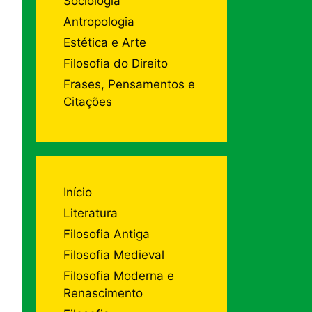
Sociologia
Antropologia
Estética e Arte
Filosofia do Direito
Frases, Pensamentos e
Citações
Início
Literatura
Filosofia Antiga
Filosofia Medieval
Filosofia Moderna e
Renascimento