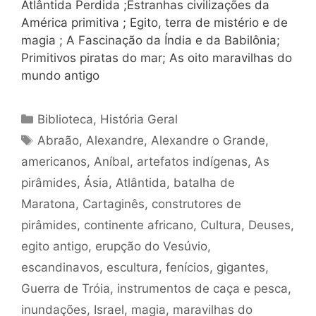
Atlântida Perdida ;Estranhas civilizações da
América primitiva ; Egito, terra de mistério e de
magia ; A Fascinação da Índia e da Babilônia;
Primitivos piratas do mar; As oito maravilhas do
mundo antigo
Categorias
Biblioteca
,
História Geral
Tags
Abraão
,
Alexandre
,
Alexandre o Grande
,
americanos
,
Aníbal
,
artefatos indígenas
,
As
pirâmides
,
Ásia
,
Atlântida
,
batalha de
Maratona
,
Cartaginês
,
construtores de
pirâmides
,
continente africano
,
Cultura
,
Deuses
,
egito antigo
,
erupção do Vesúvio
,
escandinavos
,
escultura
,
fenícios
,
gigantes
,
Guerra de Tróia
,
instrumentos de caça e pesca
,
inundações
,
Israel
,
magia
,
maravilhas do