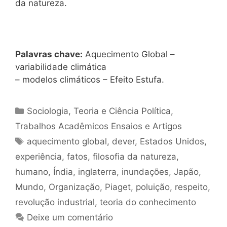
da natureza.
Palavras chave:
Aquecimento Global –
variabilidade climática
– modelos climáticos – Efeito Estufa.
Categorias
Sociologia
,
Teoria e Ciência Política
,
Trabalhos Acadêmicos Ensaios e Artigos
Tags
aquecimento global
,
dever
,
Estados Unidos
,
experiência
,
fatos
,
filosofia da natureza
,
humano
,
Índia
,
inglaterra
,
inundações
,
Japão
,
Mundo
,
Organização
,
Piaget
,
poluição
,
respeito
,
revolução industrial
,
teoria do conhecimento
Deixe um comentário