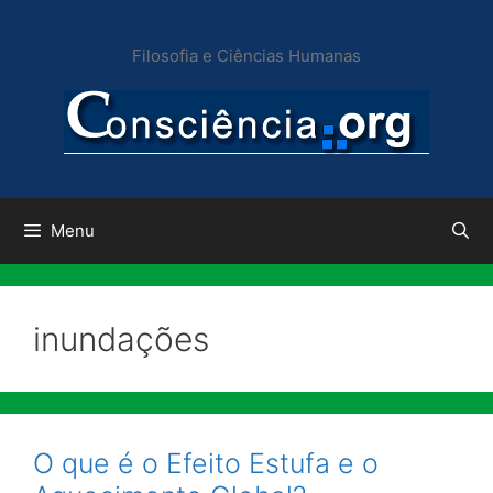
Pular
para
Filosofia e Ciências Humanas
o
conteúdo
Menu
inundações
O que é o Efeito Estufa e o