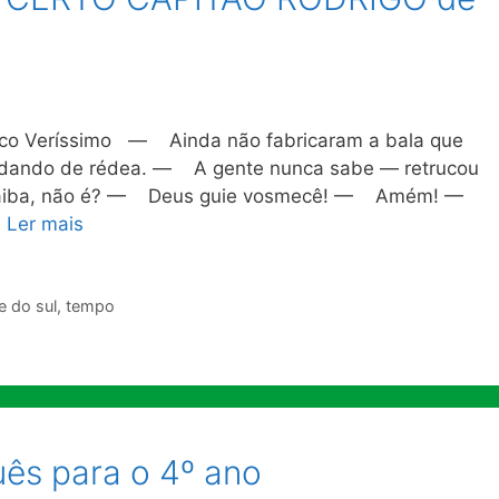
 Veríssimo — Ainda não fabricaram a bala que
, dando de rédea. — A gente nunca sabe — retrucou
saiba, não é? — Deus guie vosmecê! — Amém! —
…
Ler mais
e do sul
,
tempo
uês para o 4º ano