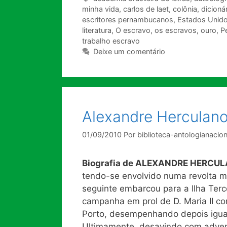
minha vida
,
carlos de laet
,
colônia
,
dicionár
escritores pernambucanos
,
Estados Unid
literatura
,
O escravo
,
os escravos
,
ouro
,
P
trabalho escravo
Deixe um comentário
Alexandre Herculan
01/09/2010
Por
biblioteca-antologianacion
Biografia de ALEXANDRE HERCU
tendo-se envolvido numa revolta mi
seguinte embarcou para a Ilha Terc
campanha em prol de D. Maria II con
Porto, desempenhando depois igual 
Ultimamente, desavindo com adver