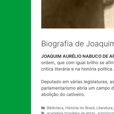
Biografia de Joaqu
JOAQUIM AURÉLIO NABUCO DE 
ordem, que com igual brilho se afir
crítica literária e na história política.
Deputado em várias legislaturas, a
parlamentarismo abria um campo d
abolição do cativeiro.
Categorias
Biblioteca
,
História do Brasil
,
Literatura
Tags
academia brasileira de letras
,
autobiog