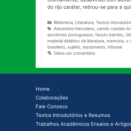
do rijo caráter, retirou-se para a 
Categorias
Biblioteca
,
Literatura
,
Textos Introdutór
Tags
Alexandre Herculano
,
camilo castelo b
escritores portugueses
,
fausto barreto
,
Gl
material didático de literatura
,
memória
,
o 
brasileiro
,
sujeito
,
testamento
,
tribunal
Deixe um comentário
Home
Colaborações
Fale Conosco
Textos Introdutórios e Resumos
Trabalhos Acadêmicos Ensaios e Artigo