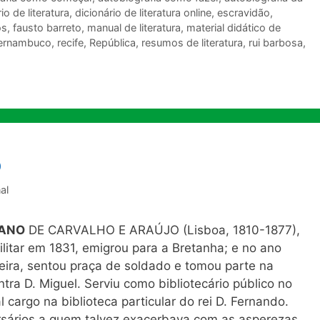
io de literatura
,
dicionário de literatura online
,
escravidão
,
os
,
fausto barreto
,
manual de literatura
,
material didático de
ernambuco
,
recife
,
República
,
resumos de literatura
,
rui barbosa
,
o
al
LANO
DE CARVALHO E ARAÚJO (Lisboa, 1810-1877),
litar em 1831, emigrou para a Bretanha; e no ano
eira, sentou praça de soldado e tomou parte na
tra D. Miguel. Serviu como bibliotecário público no
cargo na biblioteca particular do rei D. Fernando.
sários a quem talvez exacerbava com as asperezas