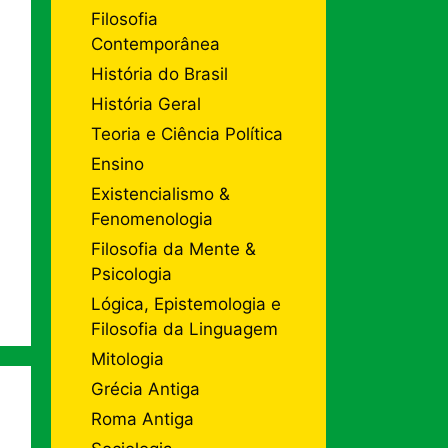
Filosofia
Contemporânea
História do Brasil
História Geral
Teoria e Ciência Política
Ensino
Existencialismo &
Fenomenologia
Filosofia da Mente &
Psicologia
Lógica, Epistemologia e
Filosofia da Linguagem
Mitologia
Grécia Antiga
Roma Antiga