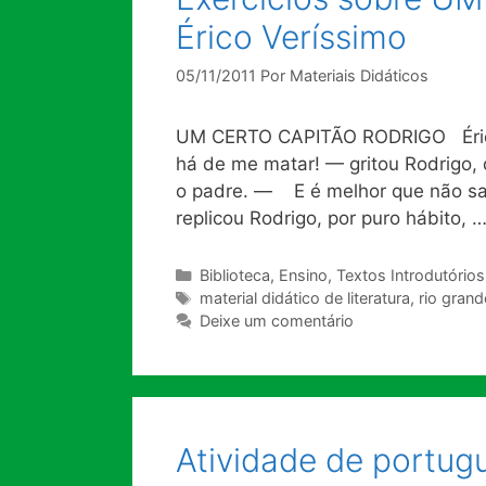
Érico Veríssimo
05/11/2011
Por
Materiais Didáticos
UM CERTO CAPITÃO RODRIGO Érico
há de me matar! — gritou Rodrigo
o padre. — E é melhor que não 
replicou Rodrigo, por puro hábito, 
Categorias
Biblioteca
,
Ensino
,
Textos Introdutórios
Tags
material didático de literatura
,
rio grand
Deixe um comentário
Atividade de portug