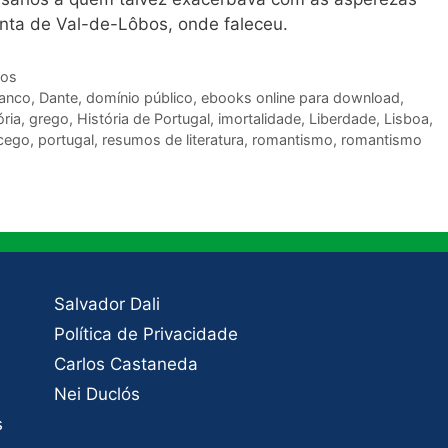
quinta de Val-de-Lôbos, onde faleceu.
ios
ranco
,
Dante
,
domínio público
,
ebooks online para download
,
ória
,
grego
,
História de Portugal
,
imortalidade
,
Liberdade
,
Lisboa
,
cego
,
portugal
,
resumos de literatura
,
romantismo
,
romantismo
Salvador Dali
Política de Privacidade
Carlos Castaneda
Nei Duclós
s