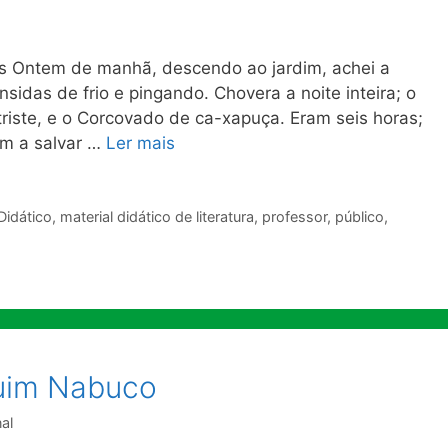
Ontem de manhã, descendo ao jardim, achei a
nsidas de frio e pingando. Chovera a noite inteira; o
triste, e o Corcovado de ca-xapuça. Eram seis horas;
am a salvar …
Ler mais
Didático
,
material didático de literatura
,
professor
,
público
,
uim Nabuco
al