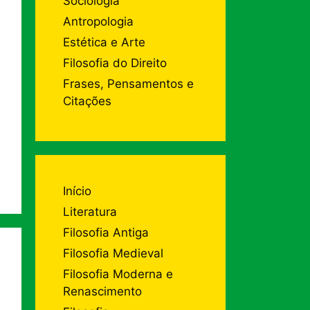
Sociologia
Antropologia
Estética e Arte
Filosofia do Direito
Frases, Pensamentos e
Citações
Início
Literatura
Filosofia Antiga
Filosofia Medieval
Filosofia Moderna e
Renascimento