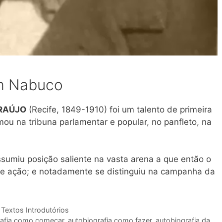
im Nabuco
ARAÚJO
(Recife, 1849-1910) foi um talento de primeira
mou na tribuna parlamentar e popular, no panfleto, na
ssumiu posição saliente na vasta arena a que então o
e ação; e notadamente se distinguiu na campanha da
,
Textos Introdutórios
rafia como começar
,
autobiografia como fazer
,
autobiografia da