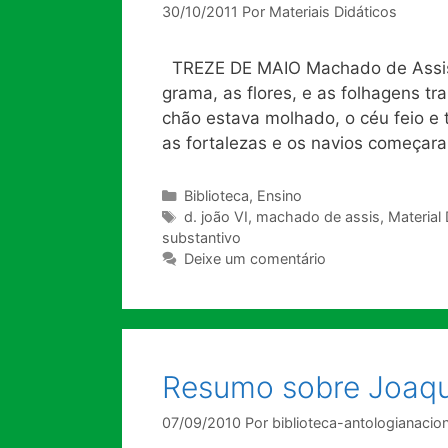
30/10/2011
Por
Materiais Didáticos
TREZE DE MAIO Machado de Assis 
grama, as flores, e as folhagens tra
chão estava molhado, o céu feio e 
as fortalezas e os navios começar
Categorias
Biblioteca
,
Ensino
Tags
d. joão VI
,
machado de assis
,
Material 
substantivo
Deixe um comentário
Resumo sobre Joaq
07/09/2010
Por
biblioteca-antologianacion