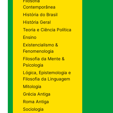
Filosofia
Contemporânea
História do Brasil
História Geral
Teoria e Ciência Política
Ensino
Existencialismo &
Fenomenologia
Filosofia da Mente &
Psicologia
Lógica, Epistemologia e
Filosofia da Linguagem
Mitologia
Grécia Antiga
Roma Antiga
Sociologia