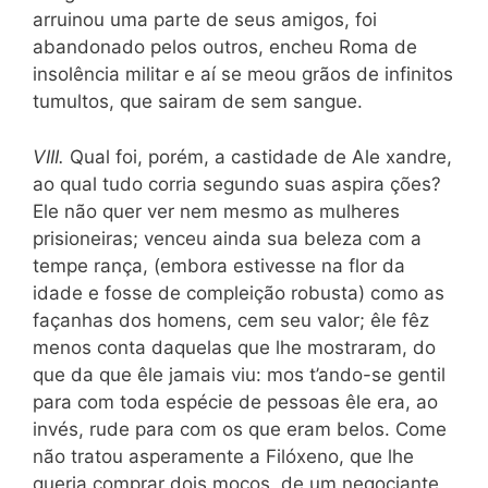
arruinou uma parte de seus amigos, foi
abandonado pelos outros, encheu Roma de
insolência militar e aí se meou grãos de infinitos
tumultos, que sairam de sem sangue.
VIII.
Qual foi, porém, a castidade de Ale xandre,
ao qual tudo corria segundo suas aspira ções?
Ele não quer ver nem mesmo as mulheres
prisioneiras; venceu ainda sua beleza com a
tempe rança, (embora estivesse na flor da
idade e fosse de compleição robusta) como as
façanhas dos homens, cem seu valor; êle fêz
menos conta daquelas que lhe mostraram, do
que da que êle jamais viu: mos t’ando-se gentil
para com toda espécie de pessoas êle era, ao
invés, rude para com os que eram belos. Come
não tratou asperamente a Filóxeno, que lhe
queria comprar dois moços, de um negociante