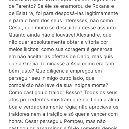
de
Tarento? Se êle se enamorou de Roxana e
de Es
latira, foi para desposá-las legitimamente
e para o bem dos seus interesses, não como
César, que muito se descuidou desse assunto.
Quanto ainda não é louvável Alexandre, que
não quer absolutamente obter a vitória por
meios ilícitos: como sua coragem é generosa
em não aceitar as ofertas de Dario, mas quis
que a Grécia dominasse a Ásia como era tam-
bém justo? Que diligência empregou em
perseguir seu inimigo outro lado, que
compaixão não leve de sua indigna morte?
Como castigou o traidor Besso? Todos os seus
atos precedentes mostram que
ele
tinha a alma
boa e verdadeiramente régia; não apreciava os
traidores nem a traição e só queria vencer com
honra. César perseguiu Pompeu, mas não
castigou os assassinos e fê-lo somente depois