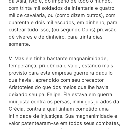
da Ásia, isto é, do império de todo o mundo,
com trinta mil soldados de infantaria e quatro
mil de cavalaria, ou (como dizem outros), com
quarenta e dois mil escudos, em dinheiro, para
custear tudo isso, (ou segundo Duris) provisão
dè víveres e de dinheiro, para trinta dias
somente.
V.
Mas êle tinha bastante magnanimidade,
temperança, prudência e valor, estando mais
provisto para esta empresa guerreira daquilo
que havia . aprendido com seu preceptor
Aristóteles do que dos meios que lhe havia
deixado seu pai Felipe. Êle estava em guerra
mui justa contra os persas, inimi gos jurados da
Grécia, contra a qual tinham cornet
ido uma
infinidade de injustiças. Sua magnanimidade e
valor patentearam-se em todos seus combates,