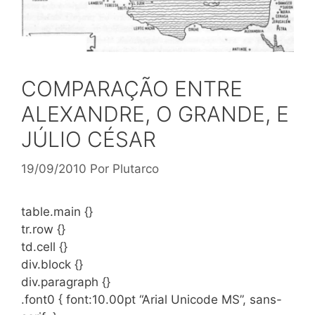
COMPARAÇÃO ENTRE
ALEXANDRE, O GRANDE, E
JÚLIO CÉSAR
19/09/2010
Por
Plutarco
table.main {}
tr.row {}
td.cell {}
div.block {}
div.paragraph {}
.font0 { font:10.00pt “Arial Unicode MS”, sans-