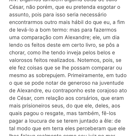
César, não porém, que eu pretenda esgotar o
assunto, pois para isso seria necessário
encontrarmos outro mais hábil do que eu, a fim
de levá-lo a bom termo: mas para fazermos
uma comparação com Alexandre; ele, um dia
lendo os feitos deste em certo livro, se pôs a
chorar, como lhe tendo inveja pelos belos e
valorosos feitos realizados. Notemos, pois, se
ele fez coisas que se lhe possam comparar ou
mesmo as sobrepujem. Primeiramente, em tudo
o que se pode notar de generoso na juventude
de Alexandre, eu contraponho este corajoso ato
de César, com relação aos corsários, que eram
mais prisioneiros seus, do que ele, deles, aos
quais pagou o resgate, mas também, fê-los
pagar a loucura de se terem juntado a êle: de
tal modo que em terra
eles perceberam que ele
lhes falava realmente como seu juiz no mar,