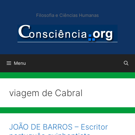
Pular
para
Filosofia e Ciências Humanas
o
conteúdo
Menu
viagem de Cabral
JOÃO DE BARROS – Escritor