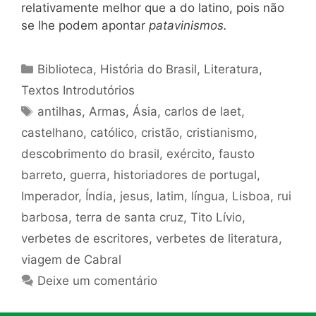
relativamente melhor que a do latino, pois não
se lhe podem apontar
patavinismos.
Categorias
Biblioteca
,
História do Brasil
,
Literatura
,
Textos Introdutórios
Tags
antilhas
,
Armas
,
Ásia
,
carlos de laet
,
castelhano
,
católico
,
cristão
,
cristianismo
,
descobrimento do brasil
,
exército
,
fausto
barreto
,
guerra
,
historiadores de portugal
,
Imperador
,
Índia
,
jesus
,
latim
,
língua
,
Lisboa
,
rui
barbosa
,
terra de santa cruz
,
Tito Lívio
,
verbetes de escritores
,
verbetes de literatura
,
viagem de Cabral
Deixe um comentário