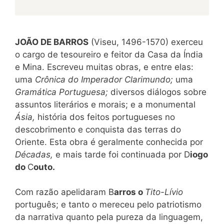
JOÃO DE BARROS
(Viseu, 1496-1570) exerceu
o cargo de tesoureiro e feitor da Casa da Índia
e Mina. Escreveu muitas obras, e entre elas:
uma
Crônica do Imperador Clarimundo;
uma
Gramática Portuguesa;
diversos diálogos sobre
assuntos literários e morais; e a monumental
Ásia,
história dos feitos portugueses no
descobrimento e conquista das terras do
Oriente. Esta obra é geralmente conhecida por
Décadas,
e mais tarde foi continuada por D
iogo
do
C
outo.
Com razão apelidaram B
arros o
Tito-Lívio
português; e tanto o mereceu pelo patriotismo
da narrativa quanto pela pureza da linguagem,