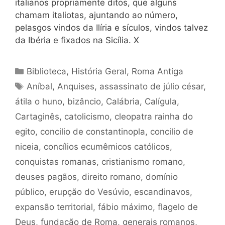
italianos propriamente ditos, que alguns
chamam italiotas, ajuntando ao número,
pelasgos vindos da Ilíria e sículos, vindos talvez
da Ibéria e fixados na Sicília. X
Categorias
Biblioteca
,
História Geral
,
Roma Antiga
Tags
Aníbal
,
Anquises
,
assassinato de júlio césar
,
átila o huno
,
bizâncio
,
Calábria
,
Calígula
,
Cartaginês
,
catolicismo
,
cleopatra rainha do
egito
,
concilio de constantinopla
,
concilio de
niceia
,
concílios ecumêmicos católicos
,
conquistas romanas
,
cristianismo romano
,
deuses pagãos
,
direito romano
,
domínio
público
,
erupção do Vesúvio
,
escandinavos
,
expansão territorial
,
fábio máximo
,
flagelo de
Deus
,
fundação de Roma
,
generais romanos
,