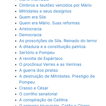
Cimbros e teutões vencidos por Mário
Mitridates e seus desígnios
Quem era Sila
Quem era Mário. Suas reformas
Aristocracia
Democracia
As proscrições de Sila. Reinado do terror
A ditadura e a constituição patrícia
Sertório e Pompeu
A revolta de Espártaco
O procônsul Verres e as Verrinas
A guerra dos piratas
A destruição de Mitridates. Prestigio de
Pompeu
Crasso e César
O corrilho senatorial
A conspiração de Catilina
O primeiro triunvirato. Catão e Cícero