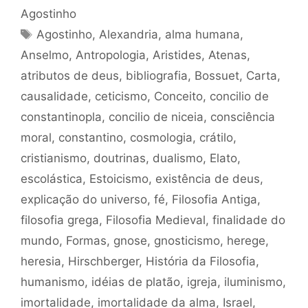
Agostinho
Tags
Agostinho
,
Alexandria
,
alma humana
,
Anselmo
,
Antropologia
,
Aristides
,
Atenas
,
atributos de deus
,
bibliografia
,
Bossuet
,
Carta
,
causalidade
,
ceticismo
,
Conceito
,
concilio de
constantinopla
,
concilio de niceia
,
consciência
moral
,
constantino
,
cosmologia
,
crátilo
,
cristianismo
,
doutrinas
,
dualismo
,
Elato
,
escolástica
,
Estoicismo
,
existência de deus
,
explicação do universo
,
fé
,
Filosofia Antiga
,
filosofia grega
,
Filosofia Medieval
,
finalidade do
mundo
,
Formas
,
gnose
,
gnosticismo
,
herege
,
heresia
,
Hirschberger
,
História da Filosofia
,
humanismo
,
idéias de platão
,
igreja
,
iluminismo
,
imortalidade
,
imortalidade da alma
,
Israel
,