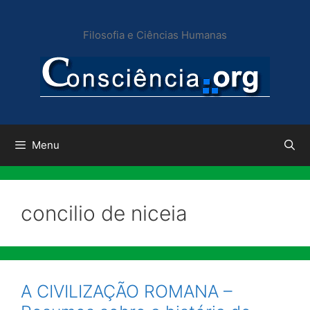
Pular
para
Filosofia e Ciências Humanas
o
conteúdo
Menu
concilio de niceia
A CIVILIZAÇÃO ROMANA –