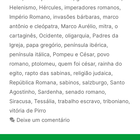
Helenismo
,
Hércules
,
imperadores romanos
,
Império Romano
,
invasões bárbaras
,
marco
antônio e cleópatra
,
Marco Aurélio
,
mitra
,
o
cartaginês
,
Ocidente
,
oligarquia
,
Padres da
Igreja
,
papa gregório
,
península ibérica
,
península itálica
,
Pompeu e César
,
povo
romano
,
ptolomeu
,
quem foi césar
,
rainha do
egito
,
rapto das sabinas
,
religião judaica
,
República Romana
,
sabinos
,
salzburgo
,
Santo
Agostinho
,
Sardenha
,
senado romano
,
Siracusa
,
Tessália
,
trabalho escravo
,
triboniano
,
vitória de Pirro
Deixe um comentário