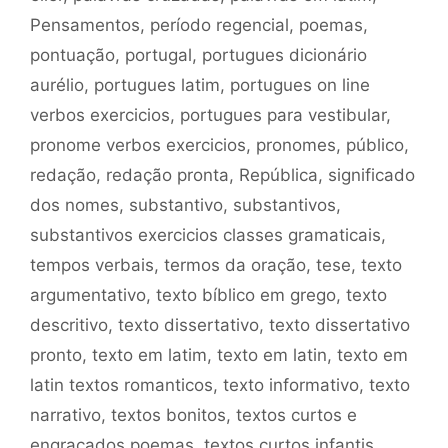
Pensamentos
,
período regencial
,
poemas
,
pontuação
,
portugal
,
portugues dicionário
aurélio
,
portugues latim
,
portugues on line
verbos exercicios
,
portugues para vestibular
,
pronome verbos exercicios
,
pronomes
,
público
,
redação
,
redação pronta
,
República
,
significado
dos nomes
,
substantivo
,
substantivos
,
substantivos exercicios classes gramaticais
,
tempos verbais
,
termos da oração
,
tese
,
texto
argumentativo
,
texto bíblico em grego
,
texto
descritivo
,
texto dissertativo
,
texto dissertativo
pronto
,
texto em latim
,
texto em latin
,
texto em
latin textos romanticos
,
texto informativo
,
texto
narrativo
,
textos bonitos
,
textos curtos e
engraçados poemas
,
textos curtos infantis
,