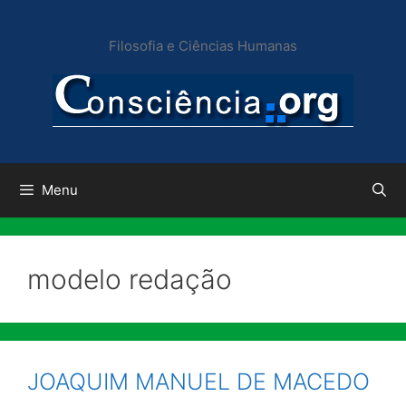
Pular
para
Filosofia e Ciências Humanas
o
conteúdo
Menu
modelo redação
JOAQUIM MANUEL DE MACEDO