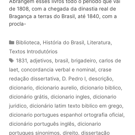
Abrangem esses livros todo o período que vai
de 1808, com a chegada da dinastia real de
Bragança a terras do Brasil, até 1840, com a
procla-
Categorias
Biblioteca
,
História do Brasil
,
Literatura
,
Textos Introdutórios
Tags
1831
,
adjetivos
,
brasil
,
brigadeiro
,
carlos de
laet
,
concordancia verbal e nominal
,
crase
redação dissertativa
,
D. Pedro I
,
descrição
,
dicionario
,
dicionario aurelio
,
dicionario biblico
,
dicionário grátis
,
dicionario ingles
,
dicionario
juridico
,
dicionário latim texto biblico em grego
,
dicionario portugues espanhol ortografia oficial
,
dicionário português inglês
,
dicionario
portugues sinonimos
,
direito
,
dissertação