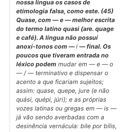
nossa língua os casos de
etimologia falsa, como este. (45)
Quase,
com — e — melhor escrita
do termo latino
quasi
(are.
quage
e
café).
A língua não possuí
anoxí-tonos com —
i
— final. Os
poucos que tiveram entrada no
léxico podem
mudar em — e — o
— / — terminativo e dispensar o
acento a que ficariam sujeitos;
assim: quase, quepe, jure (e não
quási, quépi, júri); e as próprias
vozes latinas ou gregas em — is —
já vão sendo averbadas com a
desinência vernácula: bile por bílis,