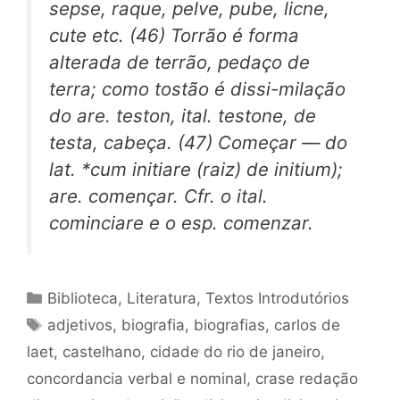
sepse, raque, pelve, pube, licne,
cute etc. (46) Torrão é forma
alterada de terrão, pedaço de
terra; como tostão é dissi-milação
do are. teston, ital. testone, de
testa, cabeça. (47) Começar — do
lat. *cum initiare (raiz) de initium);
are. començar. Cfr. o ital.
cominciare e o esp. comenzar.
Categorias
Biblioteca
,
Literatura
,
Textos Introdutórios
Tags
adjetivos
,
biografia
,
biografias
,
carlos de
laet
,
castelhano
,
cidade do rio de janeiro
,
concordancia verbal e nominal
,
crase redação