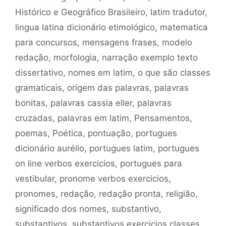
Histórico e Geográfico Brasileiro
,
latim tradutor
,
lingua latina dicionário etimológico
,
matematica
para concursos
,
mensagens frases
,
modelo
redação
,
morfologia
,
narração exemplo texto
dissertativo
,
nomes em latim
,
o que são classes
gramaticais
,
origem das palavras
,
palavras
bonitas
,
palavras cassia eller
,
palavras
cruzadas
,
palavras em latim
,
Pensamentos
,
poemas
,
Poética
,
pontuação
,
portugues
dicionário aurélio
,
portugues latim
,
portugues
on line verbos exercicios
,
portugues para
vestibular
,
pronome verbos exercicios
,
pronomes
,
redação
,
redação pronta
,
religião
,
significado dos nomes
,
substantivo
,
substantivos
,
substantivos exercicios classes