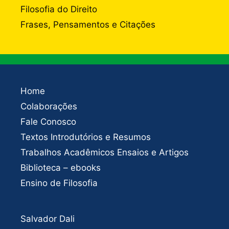
Filosofia do Direito
Frases, Pensamentos e Citações
Home
Colaborações
Fale Conosco
Textos Introdutórios e Resumos
Trabalhos Acadêmicos Ensaios e Artigos
Biblioteca – ebooks
Ensino de Filosofia
Salvador Dali