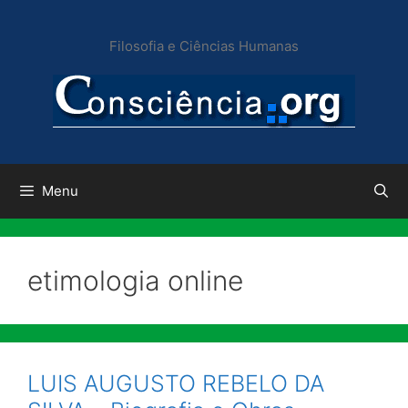
Pular
para
Filosofia e Ciências Humanas
o
conteúdo
Menu
etimologia online
LUIS AUGUSTO REBELO DA