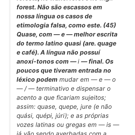
forest.
Não são escassos em
nossa língua os casos de
etimologia falsa, como este. (45)
Quase,
com — e — melhor escrita
do termo latino
quasi
(are.
quage
e
café).
A língua não possuí
anoxí-tonos com —
i
— final. Os
poucos que tiveram entrada no
léxico podem
mudar em — e — o
— / — terminativo e dispensar o
acento a que ficariam sujeitos;
assim: quase, quepe, jure (e não
quási, quépi, júri); e as próprias
vozes latinas ou gregas em — is —
já vão sendo averbadas com a