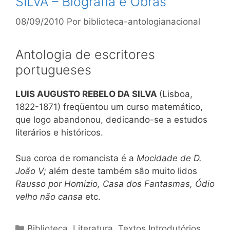
SILVA – Biografia e Obras
08/09/2010
Por
biblioteca-antologianacional
Antologia de escritores
portugueses
LUIS AUGUSTO REBELO DA SILVA
(Lisboa,
1822-1871) freqüentou um curso matemático,
que logo abandonou, dedicando-se a estudos
literários e históricos.
Sua coroa de romancista é a
Mocidade de D.
João V;
além deste também são muito lidos
Rausso por Homizio, Casa dos Fantasmas, Ódio
velho não cansa
etc.
Categorias
Biblioteca
,
Literatura
,
Textos Introdutórios