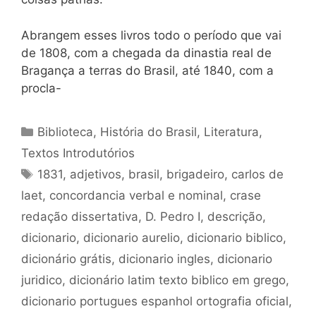
Abrangem esses livros todo o período que vai
de 1808, com a chegada da dinastia real de
Bragança a terras do Brasil, até 1840, com a
procla-
Categorias
Biblioteca
,
História do Brasil
,
Literatura
,
Textos Introdutórios
Tags
1831
,
adjetivos
,
brasil
,
brigadeiro
,
carlos de
laet
,
concordancia verbal e nominal
,
crase
redação dissertativa
,
D. Pedro I
,
descrição
,
dicionario
,
dicionario aurelio
,
dicionario biblico
,
dicionário grátis
,
dicionario ingles
,
dicionario
juridico
,
dicionário latim texto biblico em grego
,
dicionario portugues espanhol ortografia oficial
,