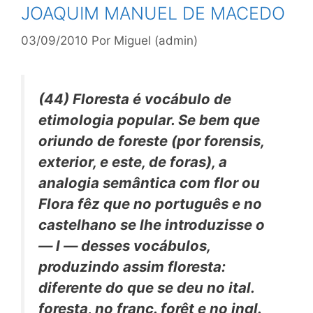
JOAQUIM MANUEL DE MACEDO
03/09/2010
Por
Miguel (admin)
(44)
Floresta
é vocábulo de
etimologia popular. Se bem que
oriundo de
foreste
(por
forensis,
exterior, e este, de
foras),
a
analogia semântica com
flor
ou
Flora
fêz que no português e no
castelhano se lhe introduzisse o
—
l —
desses vocábulos,
produzindo assim
floresta:
diferente do que se deu no ital.
foresta,
no franc.
forêt
e no ingl.