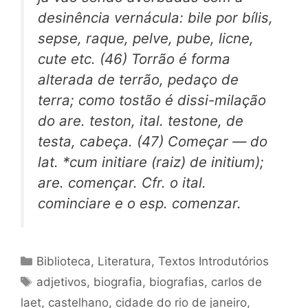
desinência vernácula: bile por bílis,
sepse, raque, pelve, pube, licne,
cute etc. (46) Torrão é forma
alterada de terrão, pedaço de
terra; como tostão é dissi-milação
do are. teston, ital. testone, de
testa, cabeça. (47) Começar — do
lat. *cum initiare (raiz) de initium);
are. començar. Cfr. o ital.
cominciare e o esp. comenzar.
Categorias
Biblioteca
,
Literatura
,
Textos Introdutórios
Tags
adjetivos
,
biografia
,
biografias
,
carlos de
laet
,
castelhano
,
cidade do rio de janeiro
,