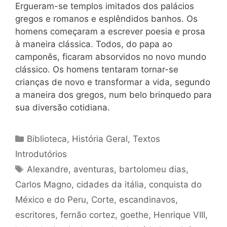
Ergueram-se templos imitados dos palácios
gregos e romanos e esplêndidos banhos. Os
homens começaram a escrever poesia e prosa
à maneira clássica. Todos, do papa ao
camponês, ficaram absorvidos no novo mundo
clássico. Os homens tentaram tornar-se
crianças de novo e transformar a vida, segundo
a maneira dos gregos, num belo brinquedo para
sua diversão cotidiana.
Categorias
Biblioteca
,
História Geral
,
Textos
Introdutórios
Tags
Alexandre
,
aventuras
,
bartolomeu dias
,
Carlos Magno
,
cidades da itália
,
conquista do
México e do Peru
,
Corte
,
escandinavos
,
escritores
,
fernão cortez
,
goethe
,
Henrique VIII
,