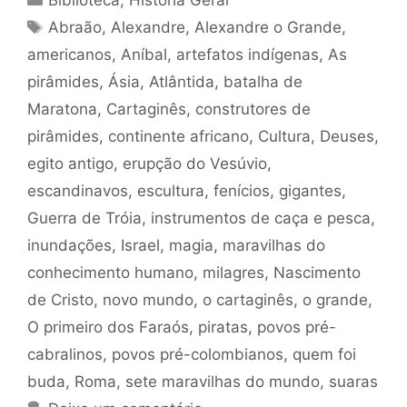
Biblioteca
,
História Geral
Tags
Abraão
,
Alexandre
,
Alexandre o Grande
,
americanos
,
Aníbal
,
artefatos indígenas
,
As
pirâmides
,
Ásia
,
Atlântida
,
batalha de
Maratona
,
Cartaginês
,
construtores de
pirâmides
,
continente africano
,
Cultura
,
Deuses
,
egito antigo
,
erupção do Vesúvio
,
escandinavos
,
escultura
,
fenícios
,
gigantes
,
Guerra de Tróia
,
instrumentos de caça e pesca
,
inundações
,
Israel
,
magia
,
maravilhas do
conhecimento humano
,
milagres
,
Nascimento
de Cristo
,
novo mundo
,
o cartaginês
,
o grande
,
O primeiro dos Faraós
,
piratas
,
povos pré-
cabralinos
,
povos pré-colombianos
,
quem foi
buda
,
Roma
,
sete maravilhas do mundo
,
suaras