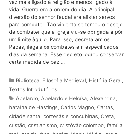
vez mais ligado à religião e menos ligado à
vida. Guerra era a ordem do dia. A principal
diversão do senhor feudal era alistar servos
para combater. Tão violento se tornou o desejo
de combater que a Igreja viu-se obrigada a pôr
um limite àquilo. Para isso, decretaram os
Papas, ilegais os combates em especificados
dias da semana. Esse decreto logrou conservar
certa medida de paz….
Categorias
Biblioteca
,
Filosofia Medieval
,
História Geral
,
Textos Introdutórios
Tags
Abelardo
,
Abelardo e Heloísa
,
Alexandria
,
batalha de Hastings
,
Carlos Magno
,
Cartas
,
cidade santa
,
cortesãs e concubinas
,
Creta
,
cristão
,
cristianismo
,
cristóvão colombo
,
família