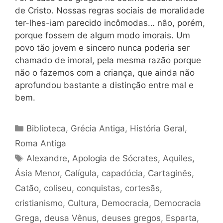
de Cristo. Nossas regras sociais de moralidade
ter-lhes-iam parecido incômodas… não, porém,
porque fossem de algum modo imorais. Um
povo tão jovem e sincero nunca poderia ser
chamado de imoral, pela mesma razão porque
não o fazemos com a criança, que ainda não
aprofundou bastante a distinção entre mal e
bem.
Categorias
Biblioteca
,
Grécia Antiga
,
História Geral
,
Roma Antiga
Tags
Alexandre
,
Apologia de Sócrates
,
Aquiles
,
Ásia Menor
,
Calígula
,
capadócia
,
Cartaginês
,
Catão
,
coliseu
,
conquistas
,
cortesãs
,
cristianismo
,
Cultura
,
Democracia
,
Democracia
Grega
,
deusa Vênus
,
deuses gregos
,
Esparta
,