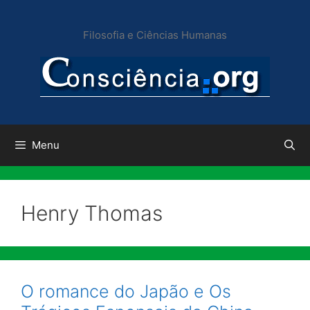
Pular
para
Filosofia e Ciências Humanas
o
conteúdo
Menu
Henry Thomas
O romance do Japão e Os