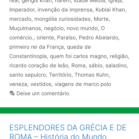
real
,
gengis khan
,
harém
,
Idade Média
,
igreja
,
Imperador
,
invenção da imprensa
,
Kublai Khan
,
mercado
,
mongólia curiosidades
,
Morte
,
Muçulmanos
,
negócio
,
novo mundo
,
O
comércio.
,
oriente
,
Paraíso
,
Pedro Abelardo
,
primeiro rei da França
,
queda de
Constantinopla
,
quem foi carlos magno
,
religião
,
ricardo coração de leão
,
Roma
,
sábio
,
saladino
,
santo sepulcro
,
Território
,
Thomas Kuhn
,
veneza
,
vestidos
,
viagens de marco polo
Deixe um comentário
ESPLENDORES DA GRÉCIA E DE
ROMA – História do Mundo