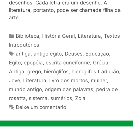
desenhos. Cada letra era um desenho. A
literatura, portanto, pode ser chamada filha da
arte.
Categorias
Biblioteca
,
História Geral
,
Literatura
,
Textos
Introdutórios
Tags
antiga
,
antigo egito
,
Deuses
,
Educação
,
Egito
,
epopéia
,
escrita cuneiforme
,
Grécia
Antiga
,
grego
,
hieróglifos
,
hieroglifos tradução
,
Jove
,
Literatura
,
livro dos mortos
,
mulher
,
mundo antigo
,
origem das palavras
,
pedra de
rosetta
,
sistema
,
sumérios
,
Zola
Deixe um comentário