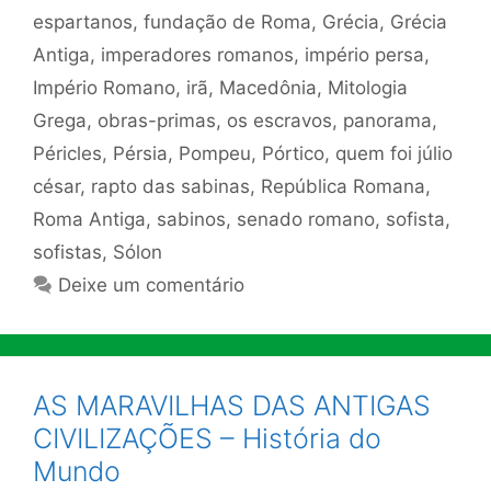
espartanos
,
fundação de Roma
,
Grécia
,
Grécia
Antiga
,
imperadores romanos
,
império persa
,
Império Romano
,
irã
,
Macedônia
,
Mitologia
Grega
,
obras-primas
,
os escravos
,
panorama
,
Péricles
,
Pérsia
,
Pompeu
,
Pórtico
,
quem foi júlio
césar
,
rapto das sabinas
,
República Romana
,
Roma Antiga
,
sabinos
,
senado romano
,
sofista
,
sofistas
,
Sólon
Deixe um comentário
AS MARAVILHAS DAS ANTIGAS
CIVILIZAÇÕES – História do
Mundo