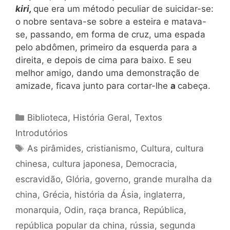
kiri,
que era um método peculiar de suicidar-se:
o nobre sentava-se sobre a esteira e matava-
se, passando, em forma de cruz, uma espada
pelo abdômen, primeiro da esquerda para a
direita, e depois de cima para baixo. E seu
melhor amigo, dando uma demonstração de
amizade, ficava junto para cortar-lhe
a
cabeça.
Categorias
Biblioteca
,
História Geral
,
Textos
Introdutórios
Tags
As pirâmides
,
cristianismo
,
Cultura
,
cultura
chinesa
,
cultura japonesa
,
Democracia
,
escravidão
,
Glória
,
governo
,
grande muralha da
china
,
Grécia
,
história da Ásia
,
inglaterra
,
monarquia
,
Odin
,
raça branca
,
República
,
república popular da china
,
rússia
,
segunda