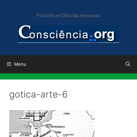
Pular
para
Filosofia e Ciências Humanas
o
conteúdo
Menu
gotica-arte-6