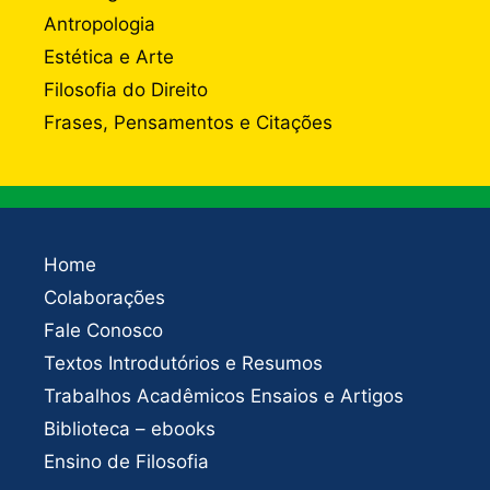
Antropologia
Estética e Arte
Filosofia do Direito
Frases, Pensamentos e Citações
Home
Colaborações
Fale Conosco
Textos Introdutórios e Resumos
Trabalhos Acadêmicos Ensaios e Artigos
Biblioteca – ebooks
Ensino de Filosofia