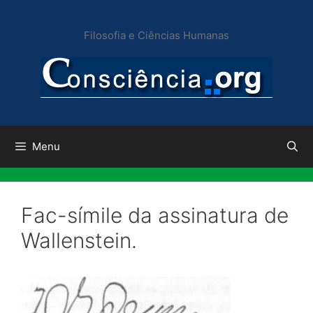
Pular
para
Filosofia e Ciências Humanas
o
conteúdo
Menu
Fac-símile da assinatura de
Wallenstein.