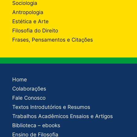
Sociologia
Antropologia
Estética e Arte
Filosofia do Direito
Frases, Pensamentos e Citações
Home
Colaborações
Fale Conosco
Textos Introdutórios e Resumos
Trabalhos Acadêmicos Ensaios e Artigos
Biblioteca – ebooks
Ensino de Filosofia