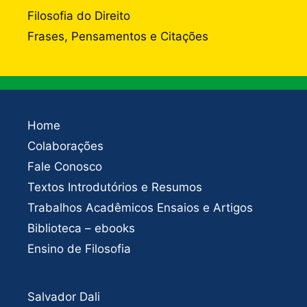
Filosofia do Direito
Frases, Pensamentos e Citações
Home
Colaborações
Fale Conosco
Textos Introdutórios e Resumos
Trabalhos Acadêmicos Ensaios e Artigos
Biblioteca – ebooks
Ensino de Filosofia
Salvador Dali