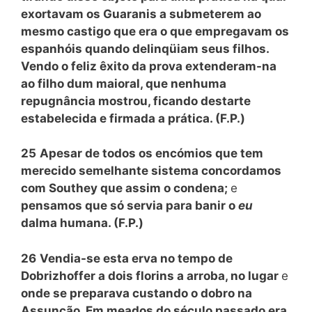
exortavam os Guaranis a submeterem ao
mesmo castigo que era o que empregavam os
espanhóis quando delinqüiam seus filhos.
Vendo o feliz êxito da prova extenderam-na
ao filho dum maioral, que nenhuma
repugnância mostrou, ficando destarte
estabelecida e firmada a prática. (F.P.)
25
Apesar de todos os encómios que tem
merecido semelhante sistema concordamos
com Southey que assim o condena;
e
pensamos que só servia para banir o
eu
dalma humana. (F.P.)
26
Vendia-se esta erva no tempo de
Dobrizhoffer a dois florins a arroba, no lugar
e
onde se preparava custando o dobro na
Assunção. Em meados do século passado era