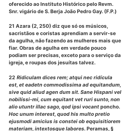
oferecido ao Instituto Histórico pelo Revm.
Snr. vigário de S. Berja João Pedro Gay. (F.P.)
21
Azara (2, 250) diz que só os músicos,
sacristãos e coristas aprendiam a servir-se
da agulha, não fazendo as mulheres mais que
fiar. Obras de agulha em verdade pouco
podiam ser precisas, exceto para o serviço da
igreja, e roupas dos jesuítas talvez.
22
Ridiculam dices rem; atqui nec ridícula
est, et eadetn commodissima ad equitandum,
sive quid aliud agen dum sit. Sane Hispani vel
nobilíssi-mi, cum equitant vet ruri sunto, non
alio utuntr illac sago, qod ipsi vocant
poncho.
Hoc unum interest, quod his multo pretio
ejusmodi amicius is constei ob eqquisitiorem
materiam, intextosque labores.
Peramas, §