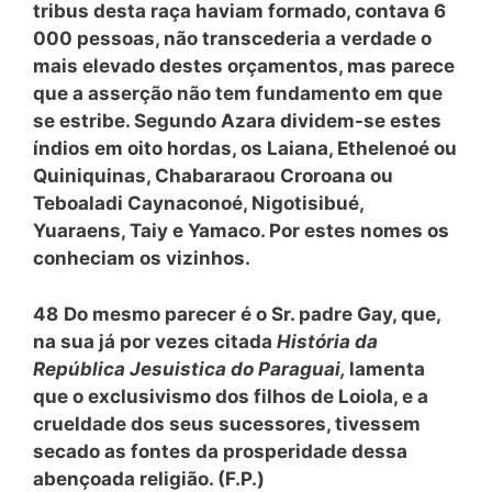
tribus desta raça haviam formado, contava 6
000 pessoas, não transcederia a verdade o
mais elevado destes orçamentos, mas parece
que a asserção não tem fundamento em que
se estribe. Segundo Azara dividem-se estes
índios em oito hordas, os Laiana, Ethelenoé ou
Quiniquinas, Chabararaou Croroana ou
Teboaladi Caynaconoé, Nigotisibué,
Yuaraens, Taiy e Yamaco. Por estes nomes os
conheciam os vizinhos.
48
Do mesmo parecer é o Sr. padre Gay, que,
na sua já por vezes citada
História da
República Jesuistica do Paraguai,
lamenta
que o exclusivismo dos filhos de Loiola, e a
crueldade dos seus sucessores, tivessem
secado as fontes da prosperidade dessa
abençoada religião. (F.P.)