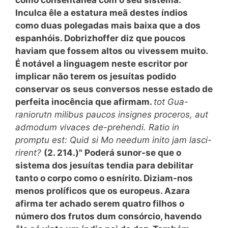
como consentânea com o seu sistema.
Inculca êle a estatura meã destes índios
como duas polegadas mais baixa que a dos
espanhóis. Dobrizhoffer diz que poucos
haviam que fossem altos ou vivessem muito.
É notável a linguagem neste escritor por
implicar não terem os jesuítas podido
conservar os seus conversos nesse estado de
perfeita inocência que afirmam.
tot Gua-
raniorutn milibus paucos insignes proceros, aut
admodum vivaces de-prehendi. Ratio in
promptu est: Quid si Mo needum inito jam lasci-
rirent?
(2. 214.)" Poderá sunor-se que o
sistema dos jesuítas tendia para debilitar
tanto o corpo como o esnírito. Diziam-nos
menos prolíficos que os europeus. Azara
afirma ter achado serem quatro filhos o
número dos frutos dum consórcio, havendo