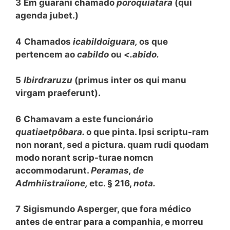
3
Em guarani chamado
poroquiatara
(qui
agenda jubet.)
4
Chamados
icabildoiguara,
os que
pertencem ao
cabildo
ou
<.abido.
5
Ibirdraruzu
(primus inter os qui manu
virgam praeferunt).
6
Chamavam a este funcionário
quatiaetpôbara.
o que pinta. Ipsi scriptu-ram
non norant, sed a pictura. quam rudi quodam
modo norant scrip-turae nomcn
accommodarunt.
Peramas, de
Admhiistraíione,
etc. § 216,
nota.
7
Sigismundo Asperger, que fora médico
antes de entrar para a companhia, e morreu