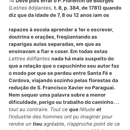
14
Deve pois errar o P. Florentin de Bourges
(Let/res êdijiantes,
t. 8, p. 384, de 1781) quando
diz que da idade de 7, 8 ou 12 anos iam os
rapazes à escola aprender a 1er e escrever,
doutrina e orações, freqüentando as
raparigas aulas separadas, em que as
ensinavam a fiar e coser. Em todas estas
Lettres édifiantes
nada há mais suspeito do
que a relação que o capuchinho seu autor faz
o modo por que se perdeu entre Santa Fé e
Cordova, viajando sozinho pelas florestas da
redução de S. Francisco Xavier no Paraguai.
Nem sequer uma palavra sobre a menor
dificuldade, perigo ou trabalho do caminho. . .
tout au contraire. Tout ce
que
l’étude
et
l’industrie des hommes ont pu imaginer pour
rendre un
tieu
agréable, n’approche point de ce