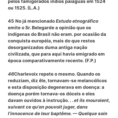
pelos famigerados índios paiaguás em 1524
ou 1525. (L.A.)
45
No já mencionado
Estudo etnográfico
emite o Sr. Belegarde a opinião que os
indígenas do Brasil não eram. por ocasião da
conquista européia, mais do que restos
desorganizados duma antiga nação
civilizada, que para aqui havia emigrado em
época comparativamente recente. (F.P.)
46
Charlevoix repete o mesmo. Quando os
reduziam, diz êle, tornavam-se melancólicos
e esta disposição degenerava em doença: a
doença porém tornava-os dóceis e eles
davam ouvidos à instrução. . .
et ils mouroient,
suivant ce qu’on pouvoit juger, dans
l’innocence de leur baptême. — Quelque soin