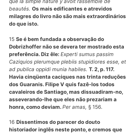
que la simple nature y avoit rassemblé de
beautés.
Os mais edificantes e atrevidos
milagres do livro não são mais extraordinários
do que isto.
15
Se é bem fundada a observação do
Dobrizhoffer não se devera ter mostrado esta
preferência. Diz êle:
Experti sumus passim
Caziquios plerumque plebiis stupidiores esse, et
ad publica oppidi munia habiles.
T. 2, p. 117.
Havia cinqüenta caciques nas trinta reduções
dos Guaranis. Filipe V quis fazê-los todos
cavaleiros de Santiago, mas dissuadiram-no,
asseverando-lhe que eles não prezariam a
honra, como deviam.
Per amas,
§ 156.
16
Dissentimos do parecer do douto
historiador inglês neste ponto, e cremos que