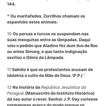
144.
* Ou maritafedes. Zorrilhos chamam os
espanhóis estes animais.
10
Os persas e turcos os suspendem nas
suas mesquitas entre as lâmpadas. Daqui
veio o pedido que Aladino fèz dum ôvo de Roc
ou antes Simorg, e que tanta indignação
excitou o Gênio da Lâmpada.
11
Sabido é que os protestantes acusam de
idolatria o culto da Mãe de Deus. (F.P.)
‘
12
Na história da
República Jesuística do
Paraguai
(Manuscrito do Instituto Histórico)
dá seu autor o rever. Senhor J. P. Gay curiosos
pormenores acerca do modo porque se