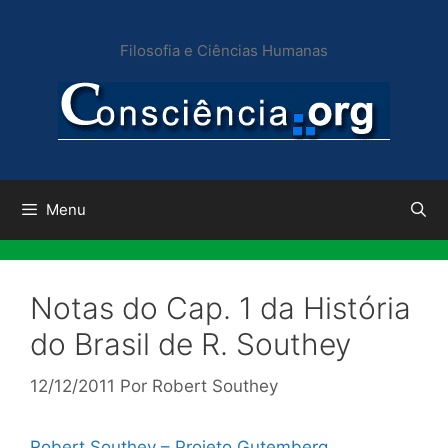
Pular
para
Filosofia e Ciências Humanas
o
conteúdo
Menu
Notas do Cap. 1 da História
do Brasil de R. Southey
12/12/2011
Por
Robert Southey
Robert Southey – Projeto Gutemberg