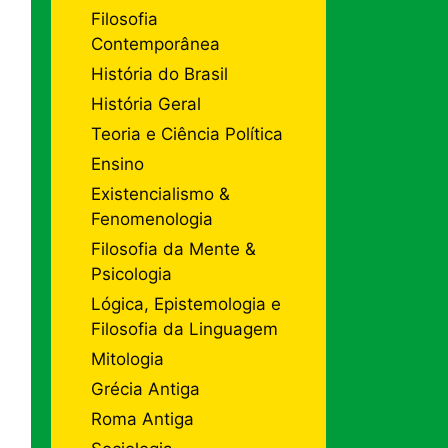
Filosofia
Contemporânea
História do Brasil
História Geral
Teoria e Ciência Política
Ensino
Existencialismo &
Fenomenologia
Filosofia da Mente &
Psicologia
Lógica, Epistemologia e
Filosofia da Linguagem
Mitologia
Grécia Antiga
Roma Antiga