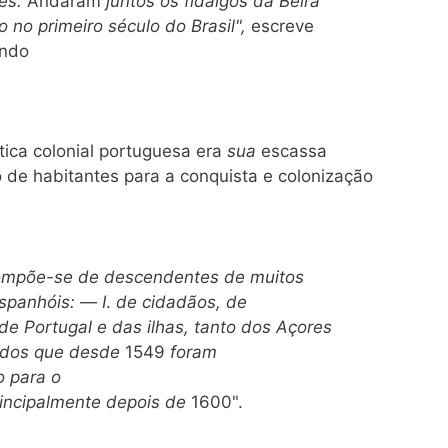
res.
Andaram
juntos os fidalgos da Beira
 no primeiro século do Brasil",
escreve
endo
ítica colonial portuguesa era
sua
escassa
de habitantes para a conquista e colonização
ompõe-se de descendentes de muitos
espanhóis:
—
I
.
de cidadãos, de
de Portugal e das ilhas, tanto dos Açores
ados que desde
1549
foram
 para o
principalmente depois de
1600".