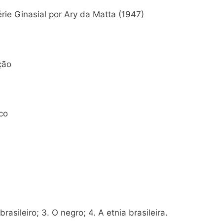
rie Ginasial por Ary da Matta (1947)
ção
co
l
asileiro; 3. O negro; 4. A etnia brasileira.