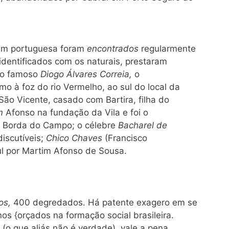
gem portuguesa foram
encontrados
regularmente
 identificados com os naturais, prestaram
o o famoso
Diogo Álvares Correia,
o
mo à foz do rio Vermelho, ao sul do local da
ão Vicente, casado com Bartira, filha do
im
Afonso na fundação da Vila e foi o
a Borda do Campo; o célebre
Bacharel de
iscutíveis;
Chico Chaves
(Francisco
l por Martim Afonso de Sousa.
os,
400 degredados. Há patente exagero em se
nos {orçados na formação social brasileira.
o que aliás não é verdade), vale a pena