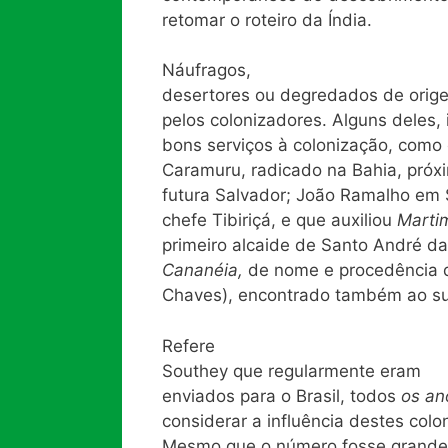
retomar o roteiro da Índia.
Náufragos,
desertores ou degredados de ori
pelos colonizadores. Alguns deles,
bons serviços à colonização, com
Caramuru, radicado na Bahia, próxi
futura Salvador; João Ramalho em S
chefe Tibiriçá, e que auxiliou
Mart
primeiro alcaide de Santo André d
Cananéia,
de nome e procedência d
Chaves), encontrado também ao su
Refere
Southey que regularmente eram
enviados para o Brasil, todos
os an
considerar a influência destes colo
Mesmo que o número fosse grande (