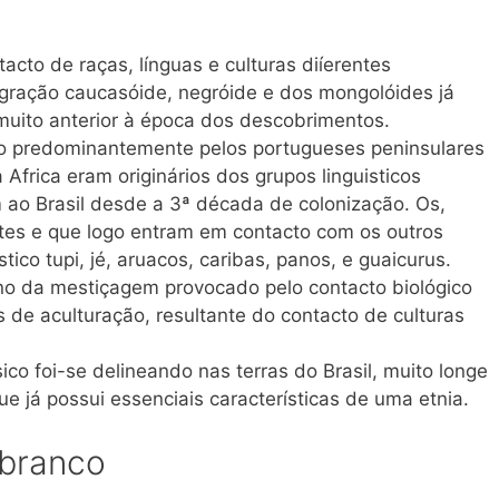
tacto de raças, línguas e culturas diíerentes
gração caucasóide, negróide e dos mongolóides já
muito anterior à época dos descobrimentos.
do predominantemente pelos portugueses peninsulares
 Africa eram originários dos grupos linguisticos
ao Brasil desde a 3ª década de colonização. Os,
tes e que logo entram em contacto com os outros
ico tupi, jé, aruacos, caribas, panos, e guaicurus.
eno da mestiçagem provocado pelo contacto biológico
 de aculturação, resultante do contacto de culturas
ico foi-se delineando nas terras do Brasil, muito longe
e já possui essenciais características de uma etnia.
 branco