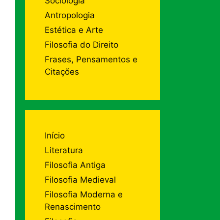
Sociologia
Antropologia
Estética e Arte
Filosofia do Direito
Frases, Pensamentos e
Citações
Início
Literatura
Filosofia Antiga
Filosofia Medieval
Filosofia Moderna e
Renascimento