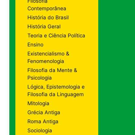
Filosofia
Contemporânea
História do Brasil
História Geral
Teoria e Ciência Política
Ensino
Existencialismo &
Fenomenologia
Filosofia da Mente &
Psicologia
Lógica, Epistemologia e
Filosofia da Linguagem
Mitologia
Grécia Antiga
Roma Antiga
Sociologia