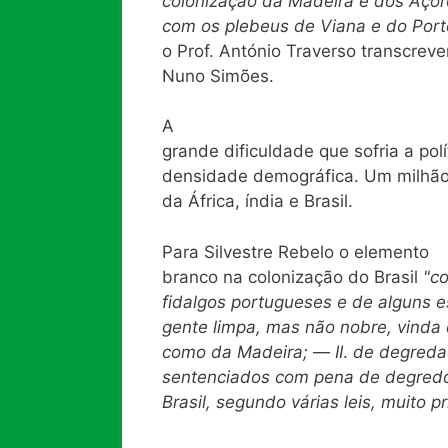
colonização da Madeira e dos Aço
com os plebeus de Viana e do Porto
o Prof. António Traverso transcrev
Nuno Simões.
A
grande dificuldade que sofria a pol
densidade demográfica. Um milhão 
da África, índia e Brasil.
Para Silvestre Rebelo o elemento
branco na colonização do Brasil
"c
fidalgos portugueses e de alguns 
gente limpa, mas não nobre, vinda 
como da Madeira;
—
II
.
de degred
sentenciados com pena de degredo
Brasil, segundo várias leis, muito 