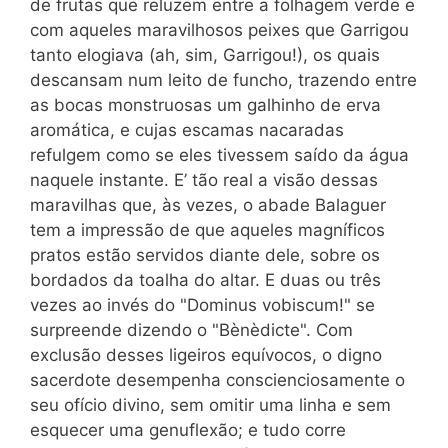
de frutas que reluzem entre a folhagem verde e
com aqueles maravilhosos peixes que Garrigou
tanto elogiava (ah, sim, Garrigou!), os quais
descansam num leito de funcho, trazendo entre
as bocas monstruosas um galhinho de erva
aromática, e cujas escamas nacaradas
refulgem como se eles tivessem saído da água
naquele instante. E’ tão real a visão dessas
maravilhas que, às vezes, o abade Balaguer
tem a impressão de que aqueles magníficos
pratos estão servidos diante dele, sobre os
bordados da toalha do altar. E duas ou três
vezes ao invés do "Dominus vobiscum!" se
surpreende dizendo o "Bènèdicte". Com
exclusão desses ligeiros equívocos, o digno
sacerdote desempenha conscienciosamente o
seu ofício divino, sem omitir uma linha e sem
esquecer uma genuflexão; e tudo corre