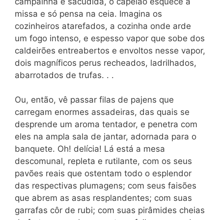
campainha é sacudida, o capelão esquece a
missa e só pensa na ceia. Imagina os
cozinheiros atarefados, a cozinha onde arde
um fogo intenso, e espesso vapor que sobe dos
caldeirões entreabertos e envoltos nesse vapor,
dois magníficos perus recheados, ladrilhados,
abarrotados de trufas. . .
Ou, então, vê passar filas de pajens que
carregam enormes assadeiras, das quais se
desprende um aroma tentador, e penetra com
eles na ampla sala de jantar, adornada para o
banquete. Oh! delícia! Lá está a mesa
descomunal, repleta e rutilante, com os seus
pavões reais que ostentam todo o esplendor
das respectivas plumagens; com seus faisões
que abrem as asas resplandentes; com suas
garrafas côr de rubi; com suas pirâmides cheias