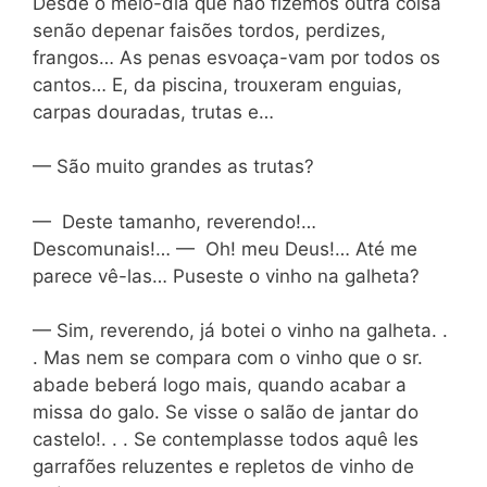
Desde o meio-dia que não fizemos outra coisa
senão depenar faisões tordos, perdizes,
frangos… As penas esvoaça-vam por todos os
cantos… E, da piscina, trouxeram enguias,
carpas douradas, trutas e…
— São muito grandes as trutas?
— Deste tamanho, reverendo!…
Descomunais!… — Oh! meu Deus!… Até me
parece vê-las… Puseste o vinho na galheta?
— Sim, reverendo, já botei o vinho na galheta. .
. Mas nem se compara com o vinho que o sr.
abade beberá logo mais, quando acabar a
missa do galo. Se visse o salão de jantar do
castelo!. . . Se contemplasse todos aquê les
garrafões reluzentes e repletos de vinho de