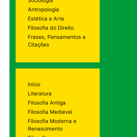
Sociologia
Antropologia
Estética e Arte
Filosofia do Direito
Frases, Pensamentos e
Citações
Início
Literatura
Filosofia Antiga
Filosofia Medieval
Filosofia Moderna e
Renascimento