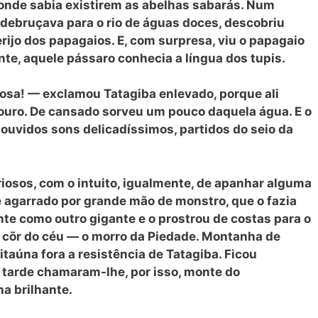
 onde sabia existirem as abelhas sabarás. Num
 debruçava para o rio de águas doces, descobriu
ijo dos papagaios. E, com surpresa, viu o papagaio
nte, aquele pássaro conhecia a língua dos tupis.
hosa! — exclamou Tatagiba enlevado, porque ali
ouro. De cansado sorveu um pouco daquela água. E o
ouvidos sons delicadíssimos, partidos do seio da
osos, com o intuito, igualmente, de apanhar alguma
se agarrado por grande mão de monstro, que o fazia
e como outro gigante e o prostrou de costas para o
 cõr do céu — o morro da Piedade. Montanha de
 itaúna fora a resistência de Ta
tagiba. Ficou
 tarde chamaram-lhe, por isso, monte do
a brilhante.