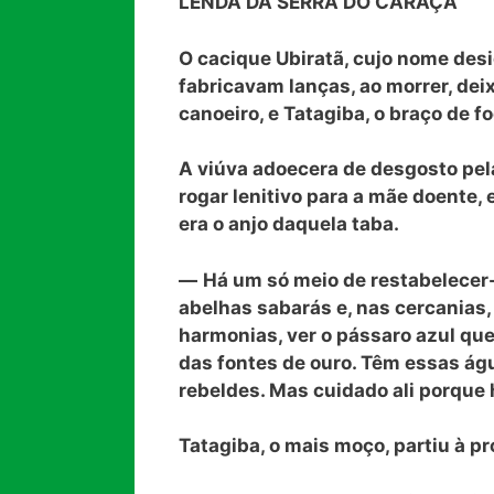
LENDA DA SERRA DO CARAÇA
O cacique Ubiratã, cujo nome desi
fabricavam lanças, ao morrer, deix
canoeiro, e Tatagiba, o braço de f
A viúva adoecera de desgosto pela
rogar lenitivo para a mãe doente,
era o anjo daquela taba.
—
Há um só meio de restabelecer
abelhas sabarás e, nas cercanias, 
harmonias, ver o pássaro azul que
das fontes de ouro. Têm essas ág
rebeldes. Mas cuidado ali porque
Tatagiba, o mais moço, partiu à p