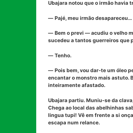
Ubajara notou que o irmão havia t
—
Pajé, meu irmão desapareceu…
—
Bem o previ — acudiu o velho 
sucedeu a tantos guerreiros que p
—
Tenho.
—
Pois bem, vou dar-te um óleo pe
encantar o monstro mais astuto. B
inteiramente afastado.
Ubajara partiu. Muniu-se da clava,
Chega ao local das abelhinhas sab
lingua tupi! Vê em frente a si onç
escapa num relance.