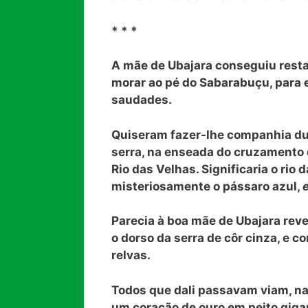
* * *
A mãe de Ubajara conseguiu restab
morar ao pé do Sabarabuçu, para 
saudades.
Quiseram fazer-lhe companhia du
serra, na enseada do cruzamento d
Rio das Velhas. Significaria o rio
misteriosamente o pássaro azul,
Parecia à boa mãe de Ubajara reve
o dorso da serra de côr cinza, e c
relvas.
Todos que dali passavam viam, n
um coração de ouro em peito gigan