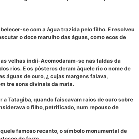
elecer-se com a água trazida pelo filho. E resolveu
escutar o doce marulho das águas, como ecos de
as velhas índií-Acomodaram-se nas faldas da
os rios. E os pósteros deram àquele rio o nome de
 das águas de ouro, ¿ cujas margens falava,
em
tre sons divinais da mata.
r a Tatagiba, quando faiscavam raios de ouro sobre
onsiderava o filho, petrificado, num repouso de
aquele famoso recanto, o símbolo monumental de
tesco de ferro.