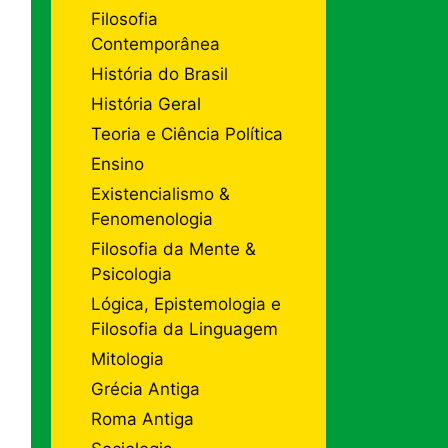
Filosofia
Contemporânea
História do Brasil
História Geral
Teoria e Ciência Política
Ensino
Existencialismo &
Fenomenologia
Filosofia da Mente &
Psicologia
Lógica, Epistemologia e
Filosofia da Linguagem
Mitologia
Grécia Antiga
Roma Antiga