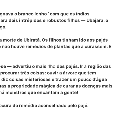
gnava o branco lenho ‘ com que os índios
ara dois intrépidos e robustos filhos — Ubajara, o
ogo.
 morte de Ubiratã. Os filhos tinham ido aos pajés
 e não houve remédios de plantas que a curassem. E
-se — advertiu o mais
rlho
dos pajés. Ir
à
região das
procurar três coisas: ouvir a árvore que tem
 diz coisas misteriosas e trazer um pouco d’água
uas a propriedade mágica de curar as doenças mais
 há monstros que encantam a gente!
rocura do remédio aconselhado pelo pajé.