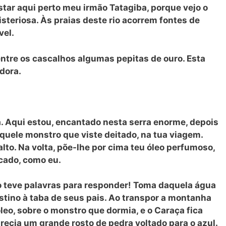
tar aqui perto meu irmão Tatagiba, porque vejo o
isteriosa. Às praias deste rio acorrem fontes de
vel.
entre os cascalhos algumas pepitas de ouro. Esta
adora.
a. Aqui estou, encantado nesta serra enorme, depois
quele monstro que viste deitado, na tua viagem.
lto. Na volta, põe-lhe por cima teu óleo perfumoso,
icado, como eu.
 teve palavras para responder! Toma daquela água
stino à taba de seus pais. Ao transpor a montanha
eo, sobre o monstro que dormia, e o Caraça fica
ecia um grande rosto de pedra voltado para o azul.