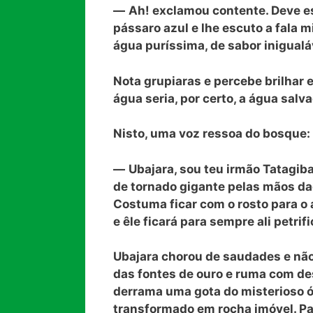
—
Ah! exclamou contente. Deve es
pássaro azul e lhe escuto a fala m
água puríssima, de sabor inigualá
Nota grupiaras e percebe brilhar 
água seria, por certo, a água salv
Nisto, uma voz ressoa do bosque:
—
Ubajara, sou teu irmão Tatagib
de tornado gigante pelas mãos da
Costuma ficar com o rosto para o a
e êle ficará para sempre ali petrif
Ubajara chorou de saudades e não
das fontes de ouro e ruma com de
derrama uma gota do misterioso ól
transformado em rocha imóvel. Par