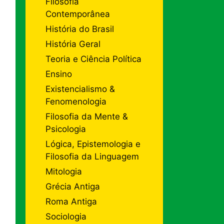
Filosofia
Contemporânea
História do Brasil
História Geral
Teoria e Ciência Política
Ensino
Existencialismo &
Fenomenologia
Filosofia da Mente &
Psicologia
Lógica, Epistemologia e
Filosofia da Linguagem
Mitologia
Grécia Antiga
Roma Antiga
Sociologia