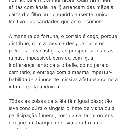
nos lábios e rubor nas faces! Quantas mães
4
aflitas com ânsia lhe
) arrancam das mãos a
carta d.o filho ou do marido ausente, único
lenitivo das saudades que as consomem.
Ã maneira da fortuna, o correio é cego, porque
distribue, com a mesma desigualdade os
prêmios e os castigos, as prosperidades e as
ruínas. Impassível, convida com igual
indiferença tanto para o baile, como para o
cemitério; e entrega com a mesma impertur­
babilidade a inocente missiva afetuosa como a
infame carta anô­nima.
Tôdas as coisas para êle têm igual pêso; tão
leve consid3ra o singelo bilhete de visita ou a
participação funeral, como a carta de ordens
em que um banqueiro envia a outro uma