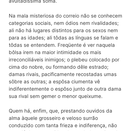
avultadíssima soma.
Na mala misteriosa do correio não se conhecem
categorias sociais, nem ódios nem rivalidades;
ali não há lugares distintos para os sexos nem
para as idades; ali tôdas as línguas se falam e
tôdas se entendem. Freqüente é ver naquela
bôlsa irem na maior intimidade os mais
irreconciliáveis inimigos; o plebeu co­locado por
cima do nobre, ou formando dêle estrado;
damas rivais, pacificamente recostadas umas
sôbre as outras; a espôsa ciumen­ta vê
indiferentemente o espôso junto de outra dama
sua rival sem gemer o menor queixume.
Quem há, enfim, que, prestando ouvidos da
alma àquele gros­seiro e veloso surrão
conduzido com tanta frieza e indiferença, não