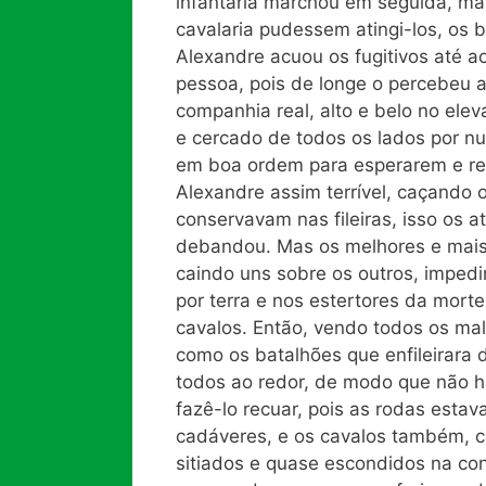
infantaria marchou em seguida, ma
cavalaria pudessem atingi-los, os
Alexandre acuou os fugitivos até
pessoa, pois de longe o percebeu a
companhia real, alto e belo no elev
e cercado de todos os lados por n
em boa ordem para esperarem e re
Alexandre assim terrível, caçando o
conservavam nas fileiras, isso os a
debandou. Mas os melhores e mais 
caindo uns sobre os outros, imped
por terra e nos estertores da mor
cavalos. Então, vendo todos os ma
como os batalhões que enfileirara
todos ao redor, de modo que não 
fazê-lo recuar, pois as rodas esta
cadáveres, e os cavalos também, 
sitiados e quase escondidos na co