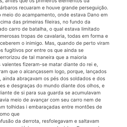
s, antes que os primeiros elementos da
 bárbaros recuaram e houve grande perseguição.
 ao meio do acampamento, onde estava Dano em
cima das primeiras fileiras, no fundo da
ado carro de batalha, o qual estava limitado
umerosas tropas de cavalaria, todas em forma e
ceberem o inimigo. Mas, quando de perto viram
s fugitivos por entre os que ainda se
terrorizou de tal maneira que a maioria
valentes fizeram-se matar diante do rei e,
iram que o alcançassem logo, porque, lançados
te, ainda abraçavam os pés dos soldados e dos
les e desgraças do mundo diante dos olhos, e
 diante de si para sua guarda se acumulavam
havia meio de avançar com seu carro nem de
vam tolhidas i embaraçadas entre montões de
como que
nfusão da derrota, resfolegavam e saltavam