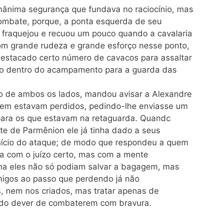
ânima segurança que fundava no raciocínio, mas
ombate, porque, a ponta esquerda de seu
, fraquejou e recuou um pouco quando a cavalaria
 grande rudeza e grande esforço nesse ponto,
estacado certo número de cavacos para assaltar
ado dentro do acampamento para a guarda das
o de ambos os lados, mandou avisar a Alexandre
em estavam perdidos, pedindo-lhe enviasse um
 para os que estavam na retaguarda. Quandc
te de Parmênion ele já tinha dado a seus
início do ataque; de modo que respondeu a quem
a com o juízo certo, mas com a mente
ha eles não só podiam salvar a bagagem, mas
imigos ao passo que perdendo já não
, nem nos criados, mas tratar apenas de
 do dever de combaterem com bravura.