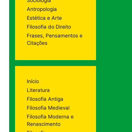
Sociologia
Antropologia
Estética e Arte
Filosofia do Direito
Frases, Pensamentos e
Citações
Início
Literatura
Filosofia Antiga
Filosofia Medieval
Filosofia Moderna e
Renascimento