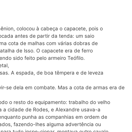
nion, colocou à cabeça o capacete, pois o
locada antes de partir da tenda: um saio
a uma cota de malhas com várias dobras de
atalha de Isso. O capacete era de ferro
endo sido feito pelo armeiro Teófilo.
tal,
sas. A espada, de boa têmpera e de leveza
rvir-se dela em combate. Mas a cota de armas era de
odo o resto do equipamento: trabalho do velho
ela a cidade de Rodes, e Alexandre usava-a
, enquanto punha as companhias em ordem de
dados, fazendo-lhes alguma advertência ou
para tudo inspe-cionar, montava outro cavalo