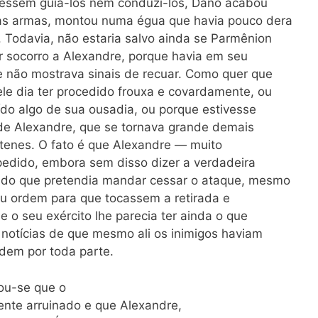
dessem guiá-los nem conduzi-los, Dano acabou
as armas, montou numa égua que havia pouco dera
a. Todavia, não estaria salvo ainda se Parmênion
 socorro a Alexandre, porque havia em seu
e não mostrava sinais de recuar. Como quer que
le dia ter procedido frouxa e covardamente, ou
uído algo de sua ousadia, ou porque estivesse
de Alexandre, que se tornava grande demais
stenes. O fato é que Alexandre — muito
edido, embora sem disso dizer a verdadeira
ndo que pretendia mandar cessar o ataque, mesmo
u ordem para que tocassem a retirada e
o seu exército lhe parecia ter ainda o que
notícias de que mesmo ali os inimigos haviam
dem por toda parte.
cou-se que o
ente arruinado e que Alexandre,