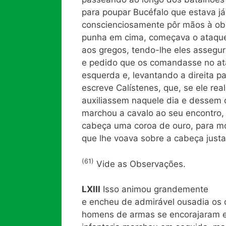
para poupar Bucéfalo que estava j
conscienciosamente pôr mãos à obr
punha em cima, começava o ataque.
aos gregos, tendo-lhe eles assegu
e pedido que os comandasse no at
esquerda e, levantando a direita p
escreve Calístenes, que, se ele rea
auxiliassem naquele dia e dessem 
marchou a cavalo ao seu encontro,
cabeça uma coroa de ouro, para mo
que lhe voava sobre a cabeça justa
(61)
Vide as Observações.
LXIII
Isso animou grandemente
e encheu de admirável ousadia os q
homens de armas se encorajaram en