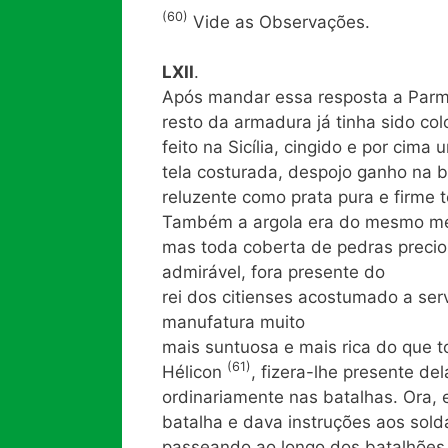
(60)
Vide as Observações.
LXII
.
Após mandar essa resposta a Parmê
resto da armadura já tinha sido co
feito na Sicília, cingido e por cim
tela costurada, despojo ganho na b
reluzente como prata pura e firme t
Também a argola era do mesmo me
mas toda coberta de pedras precio
admirável, fora presente do
rei dos citienses acostumado a se
manufatura muito
mais suntuosa e mais rica do que t
(61)
Hélicon
, fizera-lhe presente d
ordinariamente nas batalhas. Ora
batalha e dava instruções aos sol
passeando ao longo dos batalhões 