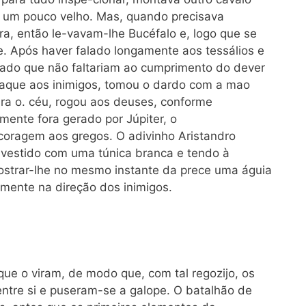
á um pouco velho. Mas, quando precisava
a, então le-vavam-lhe Bucéfalo e, logo que se
 Após haver falado longamente aos tessálios e
rado que não faltariam ao cumprimento do dever
aque aos inimigos, tomou o dardo com a mao
ara o. céu, rogou aos deuses, conforme
lmente fora gerado por Júpiter, o
coragem aos gregos. O adivinho Aristandro
 vestido com uma túnica branca e tendo à
strar-lhe no mesmo instante da prece uma águia
mente na direção dos inimigos.
ue o viram, de modo que, com tal regozijo, os
tre si e puseram-se a galope. O batalhão de