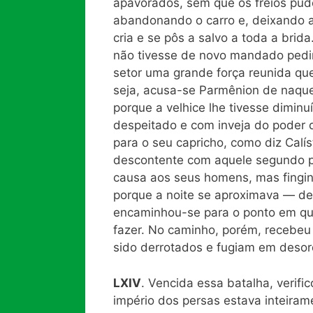
apavorados, sem que os freios pu
abandonando o carro e, deixando 
cria e se pôs a salvo a toda a brid
não tivesse de novo mandado pedir
setor uma grande força reunida qu
seja, acusa-se Parmênion de naque
porque a velhice lhe tivesse dimin
despeitado e com inveja do poder 
para o seu capricho, como diz Calí
descontente com aquele segundo p
causa aos seus homens, mas fingi
porque a noite se aproximava — de
encaminhou-se para o ponto em que 
fazer. No caminho, porém, recebeu 
sido derrotados e fugiam em desor
LXIV
. Vencida essa batalha, verifi
império dos persas estava inteiram