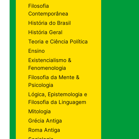
Filosofia
Contemporânea
História do Brasil
História Geral
Teoria e Ciência Política
Ensino
Existencialismo &
Fenomenologia
Filosofia da Mente &
Psicologia
Lógica, Epistemologia e
Filosofia da Linguagem
Mitologia
Grécia Antiga
Roma Antiga