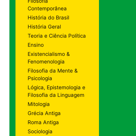
Filosofia
Contemporânea
História do Brasil
História Geral
Teoria e Ciência Política
Ensino
Existencialismo &
Fenomenologia
Filosofia da Mente &
Psicologia
Lógica, Epistemologia e
Filosofia da Linguagem
Mitologia
Grécia Antiga
Roma Antiga
Sociologia