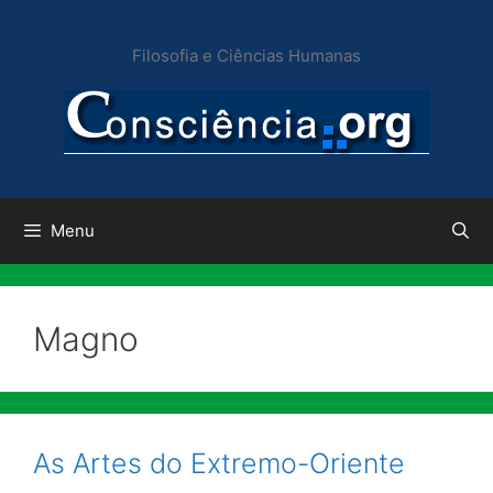
Pular
para
Filosofia e Ciências Humanas
o
conteúdo
Menu
Magno
As Artes do Extremo-Oriente