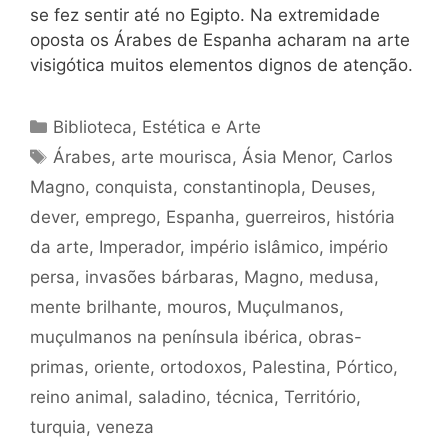
se fez sentir até no Egipto. Na extremidade
oposta os Árabes de Espanha acharam na arte
visigótica muitos elementos dignos de atenção.
Categorias
Biblioteca
,
Estética e Arte
Tags
Árabes
,
arte mourisca
,
Ásia Menor
,
Carlos
Magno
,
conquista
,
constantinopla
,
Deuses
,
dever
,
emprego
,
Espanha
,
guerreiros
,
história
da arte
,
Imperador
,
império islâmico
,
império
persa
,
invasões bárbaras
,
Magno
,
medusa
,
mente brilhante
,
mouros
,
Muçulmanos
,
muçulmanos na península ibérica
,
obras-
primas
,
oriente
,
ortodoxos
,
Palestina
,
Pórtico
,
reino animal
,
saladino
,
técnica
,
Território
,
turquia
,
veneza