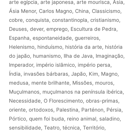
arte egípcia
,
arte japonesa
,
arte mourisca
,
Ásia
,
Ásia Menor
,
Carlos Magno
,
China
,
Classicismo
,
cobre
,
conquista
,
constantinopla
,
cristianismo
,
Deuses
,
dever
,
emprego
,
Escultura de Pedra
,
Espanha
,
espontaneidade
,
guerreiros
,
Helenismo
,
hinduísmo
,
história da arte
,
história
do japão
,
humanismo
,
Ilha de Java
,
Imaginação
,
Imperador
,
império islâmico
,
império persa
,
Índia
,
invasões bárbaras
,
Japão
,
Kim
,
Magno
,
medusa
,
mente brilhante
,
Missões
,
mouros
,
Muçulmanos
,
muçulmanos na península ibérica
,
Necessidade
,
O Florescimento
,
obras-primas
,
oriente
,
ortodoxos
,
Palestina
,
Parténon
,
Pérsia
,
Pórtico
,
quem foi buda
,
reino animal
,
saladino
,
sensibilidade
,
Teatro
,
técnica
,
Território
,