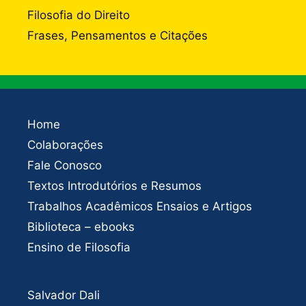
Filosofia do Direito
Frases, Pensamentos e Citações
Home
Colaborações
Fale Conosco
Textos Introdutórios e Resumos
Trabalhos Acadêmicos Ensaios e Artigos
Biblioteca – ebooks
Ensino de Filosofia
Salvador Dali