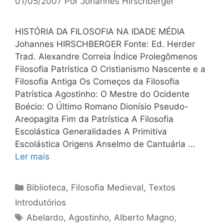
01/05/2007
Por
Johannes Hirschberger
HISTÓRIA DA FILOSOFIA NA IDADE MÉDIA
Johannes HIRSCHBERGER Fonte: Ed. Herder
Trad. Alexandre Correia Índice Prolegômenos
Filosofia Patrística O Cristianismo Nascente e a
Filosofia Antiga Os Começos da Filosofia
Patrística Agostinho: O Mestre do Ocidente
Boécio: O Último Romano Dionísio Pseudo-
Areopagita Fim da Patrística A Filosofia
Escolástica Generalidades A Primitiva
Escolástica Origens Anselmo de Cantuária …
Ler mais
Categorias
Biblioteca
,
Filosofia Medieval
,
Textos
Introdutórios
Tags
Abelardo
,
Agostinho
,
Alberto Magno
,