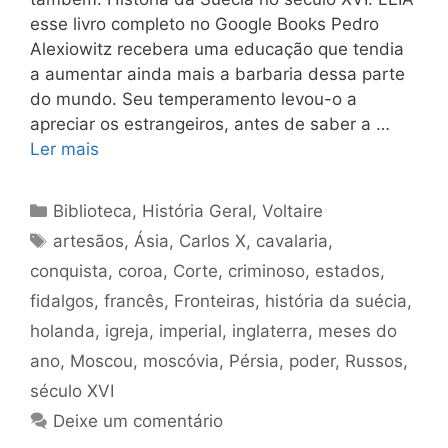
esse livro completo no Google Books Pedro
Alexiowitz recebera uma educação que tendia
a aumentar ainda mais a barbaria dessa parte
do mundo. Seu temperamento levou-o a
apreciar os estrangeiros, antes de saber a …
Ler mais
Categorias
Biblioteca
,
História Geral
,
Voltaire
Tags
artesãos
,
Ásia
,
Carlos X
,
cavalaria
,
conquista
,
coroa
,
Corte
,
criminoso
,
estados
,
fidalgos
,
francês
,
Fronteiras
,
história da suécia
,
holanda
,
igreja
,
imperial
,
inglaterra
,
meses do
ano
,
Moscou
,
moscóvia
,
Pérsia
,
poder
,
Russos
,
século XVI
Deixe um comentário