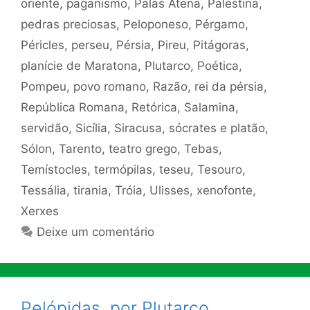
oriente
,
paganismo
,
Palas Atena
,
Palestina
,
pedras preciosas
,
Peloponeso
,
Pérgamo
,
Péricles
,
perseu
,
Pérsia
,
Pireu
,
Pitágoras
,
planície de Maratona
,
Plutarco
,
Poética
,
Pompeu
,
povo romano
,
Razão
,
rei da pérsia
,
República Romana
,
Retórica
,
Salamina
,
servidão
,
Sicília
,
Siracusa
,
sócrates e platão
,
Sólon
,
Tarento
,
teatro grego
,
Tebas
,
Temístocles
,
termópilas
,
teseu
,
Tesouro
,
Tessália
,
tirania
,
Tróia
,
Ulisses
,
xenofonte
,
Xerxes
Deixe um comentário
Pelópidas, por Plutarco