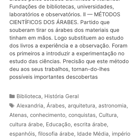
Fundações de bibliotecas, universidades,
laboratórios e observatórios. II — MÉTODOS
CIENTÍFICOS DOS ÁRABES. Partido que
souberam tirar os árabes dos materiais que
tinham em mãos. Logo substituem ao estudo
dos livros a experiência e a observação. Foram
os primeiros a introduzir a experimentação no
estudo das ciências. Precisão que este método
deu aos seus trabalhos, tornan-do-lhes
possíveis importantes descobertas
Categorias
Biblioteca
,
História Geral
Tags
Alexandria
,
Árabes
,
arquitetura
,
astronomia
,
Atenas
,
conhecimento
,
conquistas
,
Cultura
,
cultura árabe
,
Educação
,
escrita árabe
,
espanhóis
,
filosofia árabe
,
Idade Média
,
império