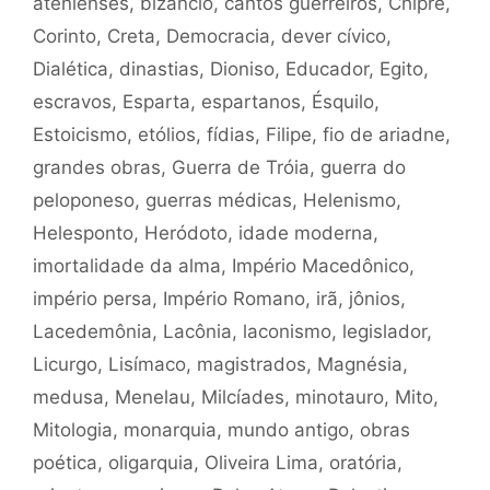
atenienses
,
bizâncio
,
cantos guerreiros
,
Chipre
,
Corinto
,
Creta
,
Democracia
,
dever cívico
,
Dialética
,
dinastias
,
Dioniso
,
Educador
,
Egito
,
escravos
,
Esparta
,
espartanos
,
Ésquilo
,
Estoicismo
,
etólios
,
fídias
,
Filipe
,
fio de ariadne
,
grandes obras
,
Guerra de Tróia
,
guerra do
peloponeso
,
guerras médicas
,
Helenismo
,
Helesponto
,
Heródoto
,
idade moderna
,
imortalidade da alma
,
Império Macedônico
,
império persa
,
Império Romano
,
irã
,
jônios
,
Lacedemônia
,
Lacônia
,
laconismo
,
legislador
,
Licurgo
,
Lisímaco
,
magistrados
,
Magnésia
,
medusa
,
Menelau
,
Milcíades
,
minotauro
,
Mito
,
Mitologia
,
monarquia
,
mundo antigo
,
obras
poética
,
oligarquia
,
Oliveira Lima
,
oratória
,