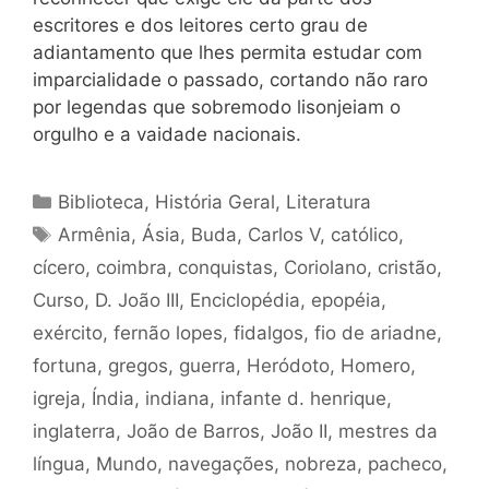
escritores e dos leitores certo grau de
adiantamento que lhes permita estudar com
imparcialidade o passado, cortando
não raro
por legendas que sobremodo lisonjeiam o
orgulho e a vaidade nacionais.
Categorias
Biblioteca
,
História Geral
,
Literatura
Tags
Armênia
,
Ásia
,
Buda
,
Carlos V
,
católico
,
cícero
,
coimbra
,
conquistas
,
Coriolano
,
cristão
,
Curso
,
D. João III
,
Enciclopédia
,
epopéia
,
exército
,
fernão lopes
,
fidalgos
,
fio de ariadne
,
fortuna
,
gregos
,
guerra
,
Heródoto
,
Homero
,
igreja
,
Índia
,
indiana
,
infante d. henrique
,
inglaterra
,
João de Barros
,
João II
,
mestres da
língua
,
Mundo
,
navegações
,
nobreza
,
pacheco
,