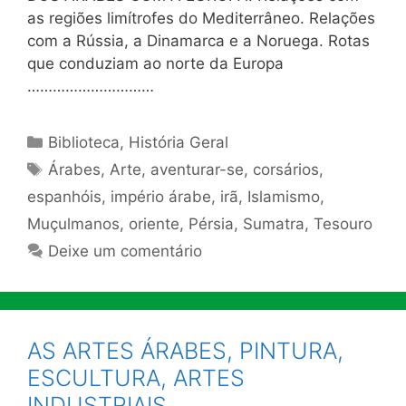
as regiões limítrofes do Mediterrâneo. Relações
com a Rússia, a Dinamarca e a Noruega. Rotas
que conduziam ao norte da Europa
…………………………
Categorias
Biblioteca
,
História Geral
Tags
Árabes
,
Arte
,
aventurar-se
,
corsários
,
espanhóis
,
império árabe
,
irã
,
Islamismo
,
Muçulmanos
,
oriente
,
Pérsia
,
Sumatra
,
Tesouro
Deixe um comentário
AS ARTES ÁRABES, PINTURA,
ESCULTURA, ARTES
INDUSTRIAIS