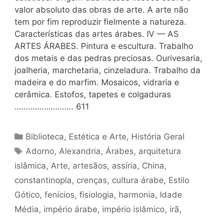
valor absoluto das obras de arte. A arte não
tem por fim reproduzir fielmente a natureza.
Características das artes árabes. IV — AS
ARTES ÁRABES. Pintura e escultura. Trabalho
dos metais e das pedras preciosas. Ourivesaria,
joalheria, marchetaria, cinzeladura. Trabalho da
madeira e do marfim. Mosaicos, vidraria e
cerâmica. Estofos, tapetes e colgaduras
…………………….. 611
Categorias
Biblioteca
,
Estética e Arte
,
História Geral
Tags
Adorno
,
Alexandria
,
Árabes
,
arquitetura
islâmica
,
Arte
,
artesãos
,
assíria
,
China
,
constantinopla
,
crenças
,
cultura árabe
,
Estilo
Gótico
,
fenícios
,
fisiologia
,
harmonia
,
Idade
Média
,
império árabe
,
império islâmico
,
irã
,