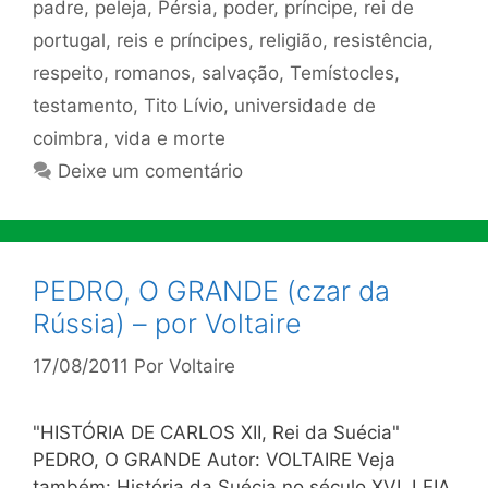
padre
,
peleja
,
Pérsia
,
poder
,
príncipe
,
rei de
portugal
,
reis e príncipes
,
religião
,
resistência
,
respeito
,
romanos
,
salvação
,
Temístocles
,
testamento
,
Tito Lívio
,
universidade de
coimbra
,
vida e morte
Deixe um comentário
PEDRO, O GRANDE (czar da
Rússia) – por Voltaire
17/08/2011
Por
Voltaire
"HISTÓRIA DE CARLOS XII, Rei da Suécia"
PEDRO, O GRANDE Autor: VOLTAIRE Veja
também: História da Suécia no século XVI. LEIA