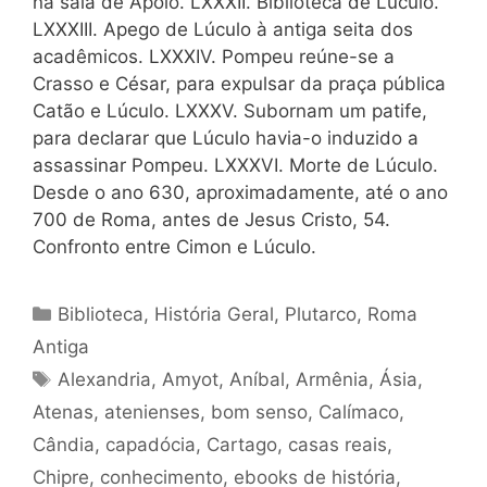
na sala de Apolo. LXXXII. Biblioteca de Lúculo.
LXXXIII. Apego de Lúculo à antiga seita dos
acadêmicos. LXXXIV. Pompeu reúne-se a
Crasso e César, para expulsar da praça pública
Catão e Lúculo. LXXXV. Subornam um patife,
para declarar que Lúculo havia-o induzido a
assassinar Pompeu. LXXXVI. Morte de Lúculo.
Desde o ano 630, aproximadamente, até o ano
700 de Roma, antes de Jesus Cristo, 54.
Confronto entre Cimon e Lúculo.
Categorias
Biblioteca
,
História Geral
,
Plutarco
,
Roma
Antiga
Tags
Alexandria
,
Amyot
,
Aníbal
,
Armênia
,
Ásia
,
Atenas
,
atenienses
,
bom senso
,
Calímaco
,
Cândia
,
capadócia
,
Cartago
,
casas reais
,
Chipre
,
conhecimento
,
ebooks de história
,