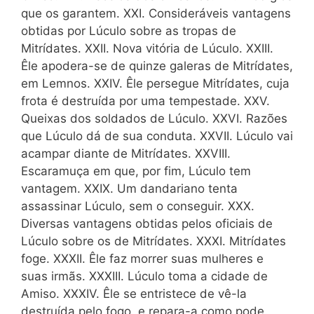
que os garantem. XXI. Consideráveis vantagens
obtidas por Lúculo sobre as tropas de
Mitrídates. XXII. Nova vitória de Lúculo. XXIII.
Êle apodera-se de quinze galeras de Mitrídates,
em Lemnos. XXIV. Êle persegue Mitrídates, cuja
frota é destruída por uma tempestade. XXV.
Queixas dos soldados de Lúculo. XXVI. Razões
que Lúculo dá de sua conduta. XXVII. Lúculo vai
acampar diante de Mitrídates. XXVIII.
Escaramuça em que, por fim, Lúculo tem
vantagem. XXIX. Um dandariano tenta
assassinar Lúculo, sem o conseguir. XXX.
Diversas vantagens obtidas pelos oficiais de
Lúculo sobre os de Mitrídates. XXXI. Mitrídates
foge. XXXII. Êle faz morrer suas mulheres e
suas irmãs. XXXIII. Lúculo toma a cidade de
Amiso. XXXIV. Êle se entristece de vê-la
destruída pelo fogo, e repara-a como pode.