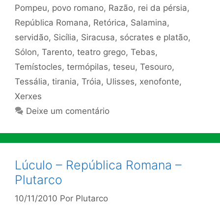
Pompeu
,
povo romano
,
Razão
,
rei da pérsia
,
República Romana
,
Retórica
,
Salamina
,
servidão
,
Sicília
,
Siracusa
,
sócrates e platão
,
Sólon
,
Tarento
,
teatro grego
,
Tebas
,
Temístocles
,
termópilas
,
teseu
,
Tesouro
,
Tessália
,
tirania
,
Tróia
,
Ulisses
,
xenofonte
,
Xerxes
Deixe um comentário
Lúculo – República Romana –
Plutarco
10/11/2010
Por
Plutarco