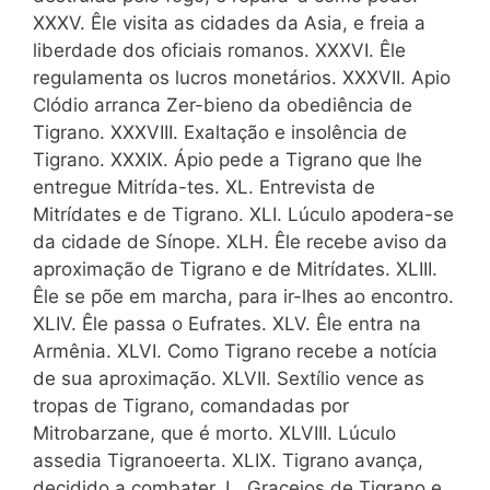
XXXV. Êle visita as cidades da Asia, e freia a
liberdade dos oficiais romanos. XXXVI. Êle
regulamenta os lucros monetários. XXXVII. Apio
Clódio arranca Zer-bieno da obediência de
Tigrano. XXXVIII. Exaltação e insolência de
Tigrano. XXXIX. Ápio pede a Tigrano que lhe
entregue Mitrída-tes. XL. Entrevista de
Mitrídates e de Tigrano. XLI. Lúculo apodera-se
da cidade de Sínope. XLH. Êle recebe aviso da
aproximação de Tigrano e de Mitrídates. XLIII.
Êle se põe em marcha, para ir-lhes ao encontro.
XLIV. Êle passa o Eufrates. XLV. Êle entra na
Armênia. XLVI. Como Tigrano recebe a notícia
de sua aproximação. XLVII. Sextílio vence as
tropas de Tigrano, comandadas por
Mitrobarzane, que é morto. XLVIII. Lúculo
assedia Tigranoeerta. XLIX. Tigrano avança,
decidido a combater. L. Gracejos de Tigrano e