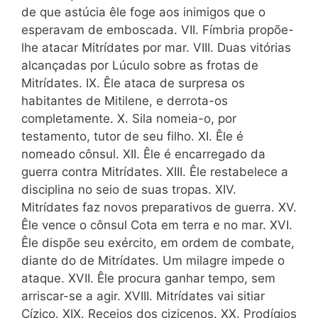
de que astúcia êle foge aos inimigos que o
esperavam de emboscada. VII. Fímbria propõe-
lhe atacar Mitrídates por mar. VIII. Duas vitórias
alcançadas por Lúculo sobre as frotas de
Mitrídates. IX. Êle ataca de surpresa os
habitantes de Mitilene, e derrota-os
completamente. X. Sila nomeia-o, por
testamento, tutor de seu filho. XI. Êle é
nomeado cônsul. XII. Êle é encarregado da
guerra contra Mitrídates. XIII. Êle restabelece a
disciplina no seio de suas tropas. XIV.
Mitrídates faz novos preparativos de guerra. XV.
Êle vence o cônsul Cota em terra e no mar. XVI.
Êle dispõe seu exército, em ordem de combate,
diante do de Mitrídates. Um milagre impede o
ataque. XVII. Êle procura ganhar tempo, sem
arriscar-se a agir. XVIII. Mitrídates vai sitiar
Cízico. XIX. Receios dos cizicenos. XX. Prodígios