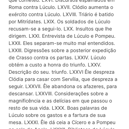
que cometeu. LXVI. Discursos espalhados em
Roma contra Lúculo. LXVII. Clódio aumenta o
exército contra Lúculo. LXVIII. Triário é batido
por Mitrídates. LXIX. Os soldados de Lúculo
recusam-se a segui-lo. LXX. Insultos que lhe
dirigem. LXXI. Entrevista de Lúculo e Pompeu.
LXXII. Eles separam-se muito mal entendidos.
LXXIII. Digressões sobre a posterior expedição
de Crasso contra os partas. LXXIV. Lúculo
obtém a custo a honra do triunfo. LXXV.
Descrição do seu. triunfo. LXXVI Êle despreza
Clódia para casar com Servília, que despreza a
seguir. LXXVII. Êle abandona os afazeres, para
descansar. LXXVIII. Considerações sobre a
magnificência e as delícias em que passou o
resto de sua vida. LXXX. Boas palavras de
Lúculo sobre os gastos e a fartura de sua
mesa. LXXXI. Êle dá ceia a Cícero e a Pompeu