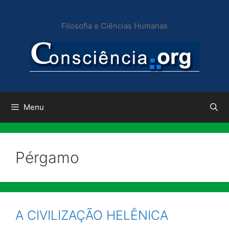
Pular
para
Filosofia e Ciências Humanas
o
conteúdo
Menu
Pérgamo
A CIVILIZAÇÃO HELÊNICA