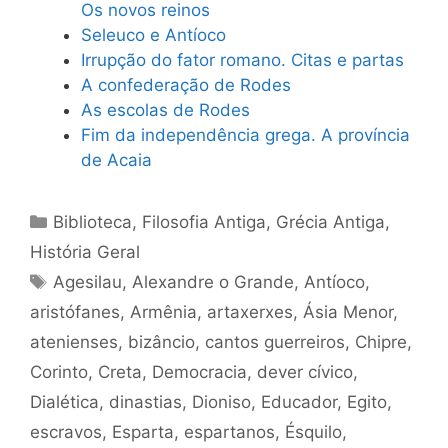
Os novos reinos
Seleuco e Antíoco
Irrupção do fator romano. Citas e partas
A confederação de Rodes
As escolas de Rodes
Fim da independência grega. A província
de Acaia
Categorias
Biblioteca
,
Filosofia Antiga
,
Grécia Antiga
,
História Geral
Tags
Agesilau
,
Alexandre o Grande
,
Antíoco
,
aristófanes
,
Armênia
,
artaxerxes
,
Ásia Menor
,
atenienses
,
bizâncio
,
cantos guerreiros
,
Chipre
,
Corinto
,
Creta
,
Democracia
,
dever cívico
,
Dialética
,
dinastias
,
Dioniso
,
Educador
,
Egito
,
escravos
,
Esparta
,
espartanos
,
Ésquilo
,