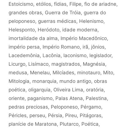
Estoicismo
,
etólios
,
fídias
,
Filipe
,
fio de ariadne
,
grandes obras
,
Guerra de Tróia
,
guerra do
peloponeso
,
guerras médicas
,
Helenismo
,
Helesponto
,
Heródoto
,
idade moderna
,
imortalidade da alma
,
Império Macedônico
,
império persa
,
Império Romano
,
irã
,
jônios
,
Lacedemônia
,
Lacônia
,
laconismo
,
legislador
,
Licurgo
,
Lisímaco
,
magistrados
,
Magnésia
,
medusa
,
Menelau
,
Milcíades
,
minotauro
,
Mito
,
Mitologia
,
monarquia
,
mundo antigo
,
obras
poética
,
oligarquia
,
Oliveira Lima
,
oratória
,
oriente
,
paganismo
,
Palas Atena
,
Palestina
,
pedras preciosas
,
Peloponeso
,
Pérgamo
,
Péricles
,
perseu
,
Pérsia
,
Pireu
,
Pitágoras
,
planície de Maratona
,
Plutarco
,
Poética
,