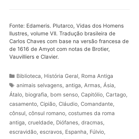
Fonte: Edameris. Plutarco, Vidas dos Homens
Ilustres, volume VII. Tradução brasileira de
Carlos Chaves com base na versão francesa de
de 1616 de Amyot com notas de Brotier,
Vauvilliers e Clavier.
Categorias
Biblioteca
,
História Geral
,
Roma Antiga
Tags
animais selvagens
,
antiga
,
Armas
,
Ásia
,
Átalo
,
biografia
,
bom senso
,
Capitólio
,
Cartago
,
casamento
,
Cipião
,
Cláudio
,
Comandante
,
cônsul
,
cônsul romano
,
costumes da roma
antiga
,
crueldade
,
Diófanes
,
dracmas
,
escravidão
,
escravos
,
Espanha
,
Fúlvio
,